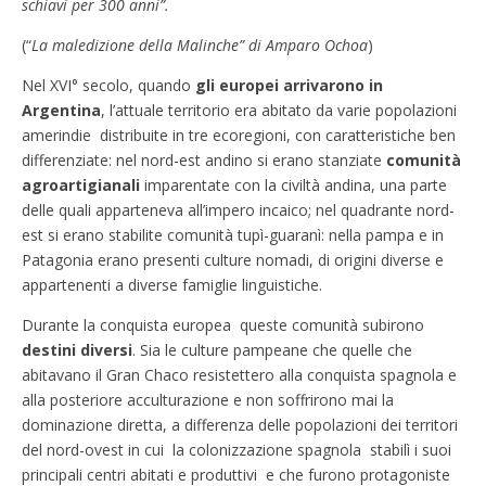
schiavi per 300 anni”.
(“
La maledizione della Malinche” di Amparo Ochoa
)
Nel XVI° secolo, quando
gli europei arrivarono in
Argentina
, l’attuale territorio era abitato da varie popolazioni
amerindie distribuite in tre ecoregioni, con caratteristiche ben
differenziate: nel nord-est andino si erano stanziate
comunità
agroartigianali
imparentate con la civiltà andina, una parte
delle quali apparteneva all’impero incaico; nel quadrante nord-
est si erano stabilite comunità tupì-guaranì: nella pampa e in
Patagonia erano presenti culture nomadi, di origini diverse e
appartenenti a diverse famiglie linguistiche.
Durante la conquista europea queste comunità subirono
destini diversi
. Sia le culture pampeane che quelle che
abitavano il Gran Chaco resistettero alla conquista spagnola e
alla posteriore acculturazione e non soffrirono mai la
dominazione diretta, a differenza delle popolazioni dei territori
del nord-ovest in cui la colonizzazione spagnola stabilì i suoi
principali centri abitati e produttivi e che furono protagoniste