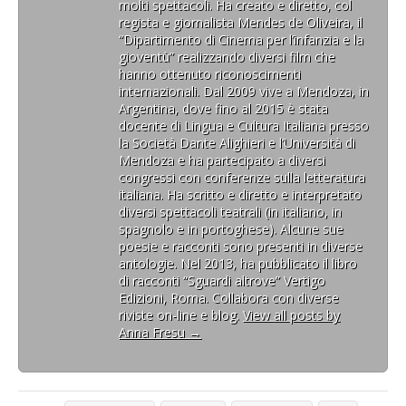
molti spettacoli. Ha creato e diretto, col
regista e giornalista Mendes de Oliveira, il
“Dipartimento di Cinema per l’infanzia e la
gioventù” realizzando diversi film che
hanno ottenuto riconoscimenti
internazionali. Dal 2009 vive a Mendoza, in
Argentina, dove fino al 2015 è stata
docente di Lingua e Cultura Italiana presso
la Società Dante Alighieri e l’Università di
Mendoza e ha partecipato a diversi
congressi con conferenze sulla letteratura
italiana. Ha scritto e diretto e interpretato
diversi spettacoli teatrali (in italiano, in
spagnolo e in portoghese). Alcune sue
poesie e racconti sono presenti in diverse
antologie. Nel 2013, ha pubblicato il libro
di racconti “Sguardi altrove” Vertigo
Edizioni, Roma. Collabora con diverse
riviste on-line e blog.
View all posts by
Anna Fresu
→