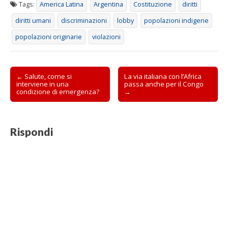
Tags:
America Latina
Argentina
Costituzione
diritti
diritti umani
discriminazioni
lobby
popolazioni indigene
popolazioni originarie
violazioni
Post
← Salute, come si
La via italiana con l’Africa
interviene in una
passa anche per il Congo
navigation
condizione di emergenza?
→
Rispondi