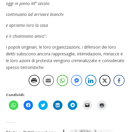
oggi in pieno XX° secolo
continuano ad arrivare bianchi
e apriamo loro la casa
e li chiamiamo amici”.
I popoli originari, le loro organizzazioni, i difensori dei loro
diritti subiscono ancora rappresaglie, intimidazioni, minacce e
le loro azioni di protesta vengono criminalizzate e considerate
spesso terroristiche.
Condividi:
F
F
F
F
F
F
F
a
a
a
a
a
a
a
i
i
i
i
i
i
i
c
c
c
c
c
c
c
l
l
l
l
l
l
l
i
i
i
i
i
i
i
c
c
c
c
c
c
c
p
p
q
q
p
p
q