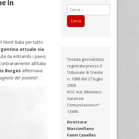
ne in
Ricerca
per:
l Nord Italia per tutto
rgentina attuale sia
uta da entrambi i paesi,
Testata giornalistica
ontrariamente all’Italia
registrata presso il
is Borges
affermava
Tribunale di Trieste
pagnola del pianeta
”.
n. 1089 del 27 luglio
2004
ROC Aut. Ministero
Garanzie
Comunicazioni n°
13449.
Direttore:
Massimiliano
Fanni Canelles