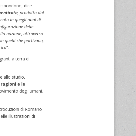
rrispondono, dice
menticata
, prodotta dal
ento in quegli anni di
nfigurazione delle
ella nazione, attraverso
con quelli che partivano,
rica
”.
granti a terra di
e allo studio,
ragioni e le
 movimento degli umani.
introduzioni di Romano
le illustrazioni di