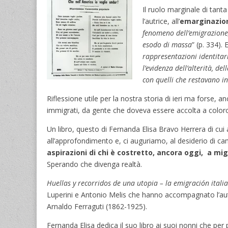
Il ruolo marginale di tant
l’autrice, all’
emarginazione
fenomeno dell’emigrazione, 
esodo di massa
” (p. 334).
rappresentazioni identitari
l’evidenza dell’alterità, de
con quelli che restavano in
Riflessione utile per la nostra storia di ieri ma forse, a
immigrati, da gente che doveva essere accolta a color
Un libro, questo di Fernanda Elisa Bravo Herrera di cui
all’approfondimento e, ci auguriamo, al desiderio di c
aspirazioni di chi è costretto, ancora oggi, a mi
Sperando che divenga realtà.
Huellas y recorridos de una utopia – la emigración itali
Luperini e Antonio Melis che hanno accompagnato l’autric
Arnaldo Ferraguti (1862-1925).
Fernanda Elisa dedica il suo libro ai suoi nonni che per 