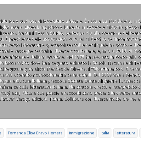
raduttrice e studiosa di letterature africane. È nata a La Maddalena, in 
plomata al Liceo Linguistico e laureata in Lettere e Filosofia presso l
 teatro, tra cui il Teatro Studio, partecipando alla creazione del teat
ti. È presidente delle associazioni culturali “Il Cerchio dell’Incontro”
ttraverso laboratori e spettacoli teatrali e per il quale ha scritto e di
al e rassegne teatrali in diverse città italiane, e, fino al 2016, di “Scri
ure africane e della migrazione. Nel 1975 ha lavorato in Portogallo 
o in Mozambico dove ha insegnato e diretto la Scuola Nazionale di Tea
col regista e giornalista Mendes de Oliveira, il “Dipartimento di Cinema 
e hanno ottenuto riconoscimenti internazionali. Dal 2009 vive a Mendoz
ingua e Cultura Italiana presso la Società Dante Alighieri e l’Universi
ferenze sulla letteratura italiana. Ha scritto e diretto e interpretato di
 portoghese). Alcune sue poesie e racconti sono presenti in diverse ant
i altrove” Vertigo Edizioni, Roma. Collabora con diverse riviste on-line e
e
Fernanda Elisa Bravo Herrera
immigrazione
Italia
letteratura