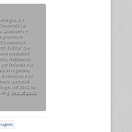
Sardegna. Si è
’Università La
ro Spaziozero e
 che promuove
retto numerosi
tti d’Africa” che
come mediatrice
tro, realizzando
per l’infanzia e la
a, in Argentina,
tà di Mendoza e ha
versi spettacoli
ologie. Nel 2013, ha
 blog.
View all posts
ragioni