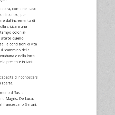
destra, come nel caso
no riscontro, per
re dall’incremento di
lla critica a una
 stampo colonial-
 stato quello
, le condizioni di vita
 il “cammino della
otidiana e nella lotta
ella presente in tanti
incapacità di riconoscersi
 libertà.
o meno diffusi e
nti Magris, De Luca,
del francescano Geroni.