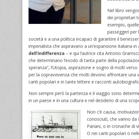
Nel libro vengo
dei proprietari 
esempio, quell
passeggeri per l
società e a una politica incapaci di garantire il benesse
imperialista che aspiravano a un’espansione italiana in 
dell’indifferenza
– e qui l’autrice cita Antonio Gramsc
che determinano l’esodo di tanta parte della popolazion
speranza”, l’Utopia, aspirazione e sogno di molti verso 
per la sopravvivenza che molti devono affrontare una v
canti popolari e in tante lettere e racconti autobiografic
Non sempre però la partenza e il viaggio sono determi
in un paese e in una cultura e nel desiderio di una scope
Non c’è causa, motivazione 
conosciuti, che vanno da 
Pariani, o in cronache di 
O nei canti popolari o nel