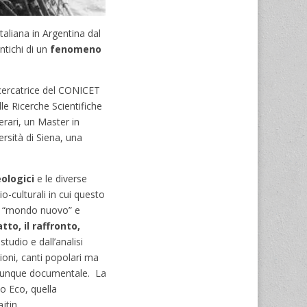
aliana in Argentina dal
ntichi di un
fenomeno
ricercatrice del CONICET
le Ricerche Scientifiche
rari, un Master in
rsità di Siena, una
eologici
e le diverse
-culturali in cui questo
 un “mondo nuovo” e
tto, il raffronto,
tudio e dall’analisi
zioni, canti popolari ma
comunque documentale. La
o Eco, quella
jtin.