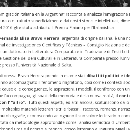
ación italiana en la Argentina” racconta e analizza l’emigrazione it
rato o trattato superficialmente dai nostri storici e intellettuali, dime
el 2016 gli è stato attribuito il Premio Flaiano per l’Italianistica.
Fernanda Elisa Bravo Herrera
, argentina di origine italiana, è una 
al de Investigaciones Cientificas y Técnicas – Consiglio Nazionale del
n un dottorato in Letteratura Comparata e in Traduzione di Testi Lette
 Gestione dei Beni Culturali e in Letteratura Comparata presso l’Unive
e presso l’Università Nazionale di Salta.
 dottoressa Bravo Herrera prende in esame sia i
dibattiti politici e id
anno accompagnato il fenomeno migratorio, così come i contesti socio
le cause e le conseguenze, le aspirazioni, i modelli, il confronto con
he l’accompagna, gli spazi della memoria e della nuova realtà;
il conta
on l’ “altro”.
Tutti questi aspetti, ed altri ancora, scaturiscono dallo s
 molteplici materiali letterari “alti” e “bassi”, racconti, romanzi, narra
 autobiografie, riconoscendo ad ognuno il suo valore letterario o 
rtata da metodologie approfondite come l’analisi semiotica di Umbert
dmond Cros e il ricorso al teorico, critico letterario e linguista Mijail Ba