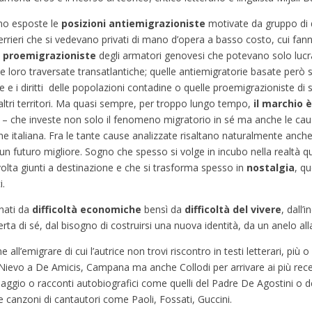
no esposte le
posizioni antiemigrazioniste
motivate da gruppo di 
terrieri che si vedevano privati di mano d’opera a basso costo, cui fan
e
proemigrazioniste
degli armatori genovesi che potevano solo lucra
e loro traversate transatlantiche; quelle antiemigratorie basate però su
re e i diritti delle popolazioni contadine o quelle proemigrazioniste di
altri territori. Ma quasi sempre, per troppo lungo tempo,
il marchio è
i – che investe non solo il fenomeno migratorio in sé ma anche le cause
e italiana. Fra le tante cause analizzate risaltano naturalmente anche
un futuro migliore. Sogno che spesso si volge in incubo nella realtà qu
olta giunti a destinazione e che si trasforma spesso in
nostalgia
, qu
i.
nati da
difficoltà economiche
bensì da
difficoltà del vivere
, dall’
rta di sé, dal bisogno di costruirsi una nuova identità, da un anelo alla
all’emigrare di cui l’autrice non trovi riscontro in testi letterari, più 
Nievo a De Amicis, Campana ma anche Collodi per arrivare ai più rece
viaggio o racconti autobiografici come quelli del Padre De Agostini o 
le canzoni di cantautori come Paoli, Fossati, Guccini.