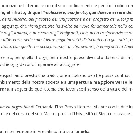
a produzione letteraria e non, il suo confinamento e persino l’oblio co
, al rifiuto, di quel “
malessere, una ferita, que doveva essere di
della miseria, del fracasso dell’unificazione e del progetto del Risorgim
 E aggiunge che “
l’emigrazione ha svolto un ruolo fondamentale nella co
e degli italiani, e non solo degli emigranti, cioè, nella conformazione d
lla differenza, delle coincidenze negli incontri-disincontri con gli –altri-, 
 Italia, con quelli che accoglievano – o rifiutavano- gli emigranti in Ame
ncor più, per quella di oggi, per il nostro paese divenuto da terra di emi
o che oggi devono imparare ad accogliere.
 auspichiamo presto una traduzione in italiano perché possa contribuir
ambiamento della nostra società e a un’
apertura maggiore verso le 
grare
, inseguendo quell’utopia che favorisce il senso della vita e del
ana en Argentina
di Fernanda Elisa Bravo Herrera, si apre con le due 
e nel corso del suo Master presso l’Università di Siena e si avvale del
primi emigrarono in Argentina, alla sua famiglia: