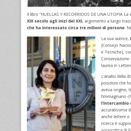
Il libro “HUELLAS Y RECORRIDOS DE UNA UTOPIA La emigr
XIX secolo agli inizi del XXI
, argomento a lungo trascu
che ha interessato circa tre milioni di persone
. N
La sua autrice,
(Consejo Nacion
e Tecniche), co
Conservazione e
laurea in Letter
L’analisi della
posizioni che h
aveva origine, 
l’immaginario c
l’intercambio c
accuratissima di
anche lettere e
ricerca è suppo
sociocritica di E