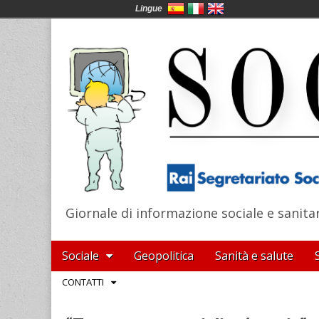
Lingue
Giornale di informazione sociale e sanita
SocialNews
Main
Skip
Sociale
Geopolitica
Sanità e salute
menu
to
Sub
CONTATTI
content
menu