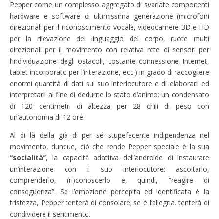
Pepper come un complesso aggregato di svariate componenti
hardware e software di ultimissima generazione (microfoni
direzionali per il riconoscimento vocale, videocamere 3D e HD
per la rilevazione del linguaggio del corpo, ruote multi
direzionali per il movimento con relativa rete di sensori per
l’individuazione degli ostacoli, costante connessione Internet,
tablet incorporato per l’interazione, ecc.) in grado di raccogliere
enormi quantità di dati sul suo interlocutore e di elaborarli ed
interpretarli al fine di dedurne lo stato d’animo: un condensato
di 120 centimetri di altezza per 28 chili di peso con
un’autonomia di 12 ore.
Al di là della già di per sé stupefacente indipendenza nel
movimento, dunque, ciò che rende Pepper speciale è la sua
“socialità”
, la capacità adattiva dell’androide di instaurare
un’interazione con il suo interlocutore: ascoltarlo,
comprenderlo, (ri)conoscerlo e, quindi, “reagire di
conseguenza”. Se l’emozione percepita ed identificata è la
tristezza, Pepper tenterà di consolare; se è l’allegria, tenterà di
condividere il sentimento.