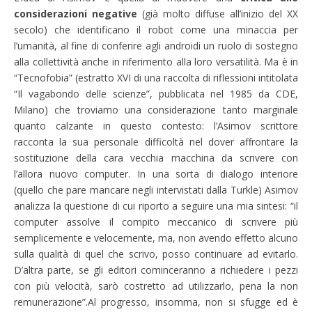
considerazioni negative
(già molto diffuse all’inizio del XX
secolo) che identificano il robot come una minaccia per
l’umanità, al fine di conferire agli androidi un ruolo di sostegno
alla collettività anche in riferimento alla loro versatilità. Ma è in
“Tecnofobia” (estratto XVI di una raccolta di riflessioni intitolata
“Il vagabondo delle scienze”, pubblicata nel 1985 da CDE,
Milano) che troviamo una considerazione tanto marginale
quanto calzante in questo contesto: l’Asimov scrittore
racconta la sua personale difficoltà nel dover affrontare la
sostituzione della cara vecchia macchina da scrivere con
l’allora nuovo computer. In una sorta di dialogo interiore
(quello che pare mancare negli intervistati dalla Turkle) Asimov
analizza la questione di cui riporto a seguire una mia sintesi: “il
computer assolve il compito meccanico di scrivere più
semplicemente e velocemente, ma, non avendo effetto alcuno
sulla qualità di quel che scrivo, posso continuare ad evitarlo.
D’altra parte, se gli editori cominceranno a richiedere i pezzi
con più velocità, sarò costretto ad utilizzarlo, pena la non
remunerazione”.Al progresso, insomma, non si sfugge ed è