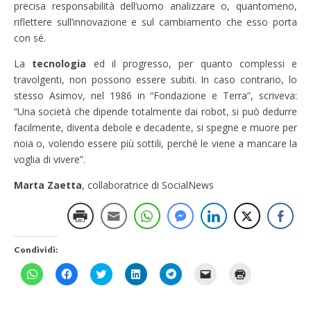
precisa responsabilità dell’uomo analizzare o, quantomeno,
riflettere sull’innovazione e sul cambiamento che esso porta
con sé.
La
tecnologia
ed il progresso, per quanto complessi e
travolgenti, non possono essere subiti. In caso contrario, lo
stesso Asimov, nel 1986 in “Fondazione e Terra”, scriveva:
“Una società che dipende totalmente dai robot, si può dedurre
facilmente, diventa debole e decadente, si spegne e muore per
noia o, volendo essere più sottili, perché le viene a mancare la
voglia di vivere”.
Marta Zaetta
, collaboratrice di SocialNews
Condividi:
F
F
F
F
F
F
F
a
a
a
a
a
a
a
i
i
i
i
i
i
i
c
c
c
c
c
c
c
l
l
l
l
l
l
l