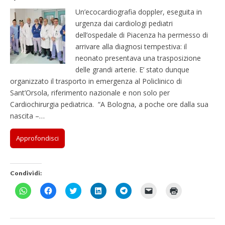
Un’ecocardiografia doppler, eseguita in
urgenza dai cardiologi pediatri
dell’ospedale di Piacenza ha permesso di
arrivare alla diagnosi tempestiva: il
neonato presentava una trasposizione
delle grandi arterie. E’ stato dunque
organizzato il trasporto in emergenza al Policlinico di
Sant’Orsola, riferimento nazionale e non solo per
Cardiochirurgia pediatrica. “A Bologna, a poche ore dalla sua
nascita –…
Approfondisci
Condividi:
F
F
F
F
F
F
F
a
a
a
a
a
a
a
i
i
i
i
i
i
i
c
c
c
c
c
c
c
l
l
l
l
l
l
l
i
i
i
i
i
i
i