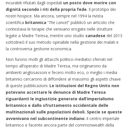
incurabili rifiutati dagli ospedali
un posto dove morire con
dignità secondo i riti della propria fede
. Il prototipo dei
nostri hospice. Ma ancora, sempre nel 1994 la rivista
scientifica
britannica
“
The Lancet
” pubblicò un articolo che
contestava le terapie che venivano erogate nelle strutture
legate a Madre Teresa, mentre uno studio
canadese
del 2013
sottolineò il suo metodo opinabile nella gestione dei malati e
la controversa gestione economica.
Non furono molti gli attacchi politico-mediatici sferrati nel
tempo all’operato di Madre Teresa, ma originarono da
ambienti anglosassoni e fecero molto eco, o meglio i media
britannici cercarono di diffondere al massimo gli aspetti chiave
di queste pubblicazioni.
Le istituzioni del Regno Unito non
potevano accettare le denunce di Madre Teresa
riguardanti le ingiustizie generate dall’imperialismo
britannico e dallo sfruttamento occidentale delle
multinazionali sulle popolazioni deboli. Specie se queste
avvenivano nel subcontinente indiano:
il centro imperiale
britannico e facente ancora parte del commonwealth della