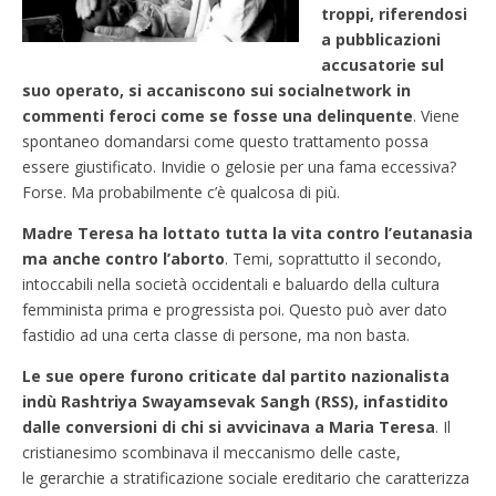
troppi, riferendosi
a pubblicazioni
accusatorie sul
suo operato, si accaniscono sui socialnetwork in
commenti feroci come se fosse una delinquente
. Viene
spontaneo domandarsi come questo trattamento possa
essere giustificato. Invidie o gelosie per una fama eccessiva?
Forse. Ma probabilmente c’è qualcosa di più.
Madre Teresa ha lottato tutta la vita contro l’eutanasia
ma anche contro l’aborto
. Temi, soprattutto il secondo,
intoccabili nella società occidentali e baluardo della cultura
femminista prima e progressista poi. Questo può aver dato
fastidio ad una certa classe di persone, ma non basta.
Le sue opere furono criticate dal partito nazionalista
indù Rashtriya Swayamsevak Sangh (RSS), infastidito
dalle conversioni
di chi si avvicinava a Maria Teresa
. Il
cristianesimo scombinava il meccanismo delle caste,
le gerarchie a stratificazione sociale ereditario che caratterizza