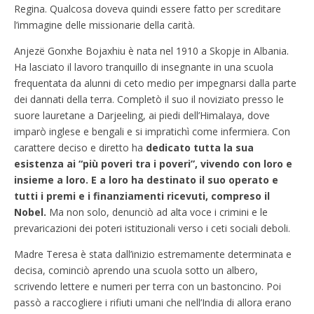
Regina. Qualcosa doveva quindi essere fatto per screditare
l’immagine delle missionarie della carità.
Anjezë Gonxhe Bojaxhiu è nata nel 1910 a Skopje in Albania.
Ha lasciato il lavoro tranquillo di insegnante in una scuola
frequentata da alunni di ceto medio per impegnarsi dalla parte
dei dannati della terra. Completò il suo il noviziato presso le
suore lauretane a Darjeeling, ai piedi dell’Himalaya, dove
imparò inglese e bengali e si impratichì come infermiera. Con
carattere deciso e diretto ha
dedicato tutta la sua
esistenza ai “più poveri tra i poveri”, vivendo con loro e
insieme a loro. E a loro ha destinato il suo operato e
tutti i premi e i finanziamenti ricevuti, compreso il
Nobel.
Ma non solo, denunciò ad alta voce i crimini e le
prevaricazioni dei poteri istituzionali verso i ceti sociali deboli.
Madre Teresa è stata dall’inizio estremamente determinata e
decisa, cominciò aprendo una scuola sotto un albero,
scrivendo lettere e numeri per terra con un bastoncino. Poi
passò a raccogliere i rifiuti umani che nell’India di allora erano