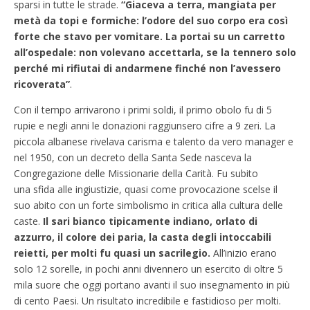
sparsi in tutte le strade.
“Giaceva a terra, mangiata per
metà da topi e formiche: l’odore del suo corpo era così
forte che stavo per vomitare. La portai su un carretto
all’ospedale: non volevano accettarla, se la tennero solo
perché mi rifiutai di andarmene finché non l’avessero
ricoverata”
.
Con il tempo arrivarono i primi soldi, il primo obolo fu di 5
rupie e negli anni le donazioni raggiunsero cifre a 9 zeri. La
piccola albanese rivelava carisma e talento da vero manager e
nel 1950, con un decreto della Santa Sede nasceva la
Congregazione delle Missionarie della Carità. Fu subito
una sfida alle ingiustizie, quasi come provocazione scelse il
suo abito con un forte simbolismo in critica alla cultura delle
caste.
Il sari bianco tipicamente indiano, orlato di
azzurro, il colore dei paria, la casta degli intoccabili
reietti, per molti fu quasi un sacrilegio.
All’inizio erano
solo 12 sorelle, in pochi anni divennero un esercito di oltre 5
mila suore che oggi portano avanti il suo insegnamento in più
di cento Paesi. Un risultato incredibile e fastidioso per molti.