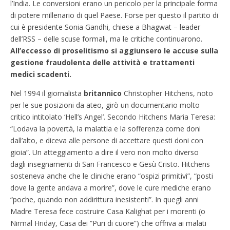
l’India. Le conversioni erano un pericolo per la principale forma
di potere millenario di quel Paese. Forse per questo il partito di
cui è presidente Sonia Gandhi, chiese a Bhagwat – leader
dell’RSS – delle scuse formali, ma le critiche continuarono.
All’eccesso di proselitismo si aggiunsero le accuse sulla
gestione fraudolenta delle attività e trattamenti
medici scadenti.
Nel 1994 il giornalista
britannico
Christopher Hitchens, noto
per le sue posizioni da ateo, girò un documentario molto
critico intitolato ‘Hell’s Angel’. Secondo Hitchens Maria Teresa:
“Lodava la povertà, la malattia e la sofferenza come doni
dall’alto, e diceva alle persone di accettare questi doni con
gioia”. Un atteggiamento a dire il vero non molto diverso
dagli insegnamenti di San Francesco e Gesù Cristo. Hitchens
sosteneva anche che le cliniche erano “ospizi primitivi”, “posti
dove la gente andava a morire”, dove le cure mediche erano
“poche, quando non addirittura inesistenti”. In quegli anni
Madre Teresa fece costruire Casa Kalighat per i morenti (o
Nirmal Hriday, Casa dei “Puri di cuore”) che offriva ai malati