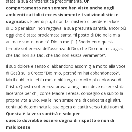
stata la sua caratteristica predominante.
Un
comportamento non sempre ben visto anche negli
ambienti cattolici eccessivamente tradizionalistici e
dogmatici.
E per di più, il non far mistero di perdere la luce
di Dio per alcuni non reggeva la sua presunta santità, ancor più
oggi che è stata proclamata santa. “Il posto di Dio nella mia
anima è vuoto, non c’è Dio in me. […] Sperimento questa
terribile sofferenza dell’assenza di Dio, che Dio non mi voglia,
che Dio non sia Dio, che Dio non esista veramente”.
Il suo dolore e senso di abbandono assomiglia molto alla voce
di Gesù sulla Croce: “Dio mio, perché mi hai abbandonato?”.
Ma il dubbio in lei fu molto più lungo e molto più doloroso di
Cristo. Questa sofferenza provata negli anni deve essere stata
lacerante per chi, come Madre Teresa, consegnò da subito la
propria vita a Dio. Ma lei non smise mai di dedicarsi agli altri,
continuò determinata la sua opera di carità verso tutti uomini.
Questa è la vera santità e solo per
questo dovrebbe essere degna di rispetto e non di
maldicenze.