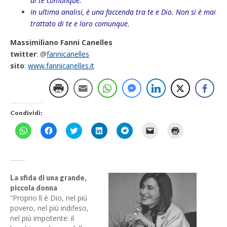
di te comunque.
In ultima analisi, è una faccenda tra te e Dio. Non si è mai
trattato di te e loro comunque.
Massimiliano Fanni Canelles
twitter
: @
fannicanelles
sito
:
www.fannicanelles.it
Condividi:
F
F
F
F
F
F
F
a
a
a
a
a
a
a
i
i
i
i
i
i
i
c
c
c
c
c
c
c
l
l
l
l
l
l
l
i
i
i
i
i
i
i
c
c
c
c
c
c
c
p
p
q
q
p
p
q
La sfida di una grande,
e
e
u
u
e
e
u
piccola donna
r
r
i
i
r
r
i
c
c
p
p
c
i
p
“Proprio lì è Dio, nel più
o
o
e
e
o
n
e
povero, nel più indifeso,
n
n
r
r
n
v
r
d
d
c
c
d
i
s
nel più impotente: il
i
i
o
o
i
a
t