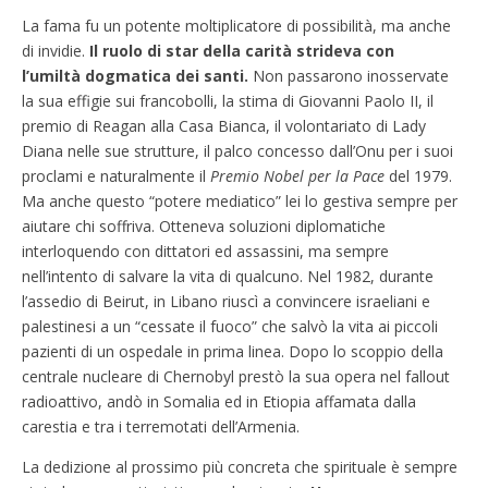
La fama fu un potente moltiplicatore di possibilità, ma anche
di invidie.
Il ruolo di star della carità strideva con
l’umiltà dogmatica dei santi.
Non passarono inosservate
la sua effigie sui francobolli, la stima di Giovanni Paolo II, il
premio di Reagan alla Casa Bianca, il volontariato di Lady
Diana nelle sue strutture, il palco concesso dall’Onu per i suoi
proclami e naturalmente il
Premio Nobel per la
Pace
del 1979.
Ma anche questo “potere mediatico” lei lo gestiva sempre per
aiutare chi soffriva. Otteneva soluzioni diplomatiche
interloquendo con dittatori ed assassini, ma sempre
nell’intento di salvare la vita di qualcuno. Nel 1982, durante
l’assedio di Beirut, in Libano riuscì a convincere israeliani e
palestinesi a un “cessate il fuoco” che salvò la vita ai piccoli
pazienti di un ospedale in prima linea. Dopo lo scoppio della
centrale nucleare di Chernobyl prestò la sua opera nel fallout
radioattivo, andò in Somalia ed in Etiopia affamata dalla
carestia e tra i terremotati dell’Armenia.
La dedizione al prossimo più concreta che spirituale è sempre