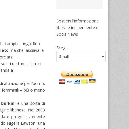
Sostieni l'informazione
libera e indipendente di
SocialNews
iti ampi e lunghi fino
Scegli
pleto
ma che lasciava le
orciarsi
so – i dettami islamici
manda a
di attrazione per l’uomo.
i femminili – più o meno
l
burkini
è una sorta di
rigine libanese. Nel 2003
anda è progressivamente
ando Nigella Lawson, una