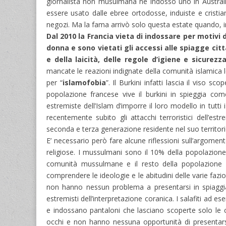
giornalista non musulmana ne indossò uno in Australia
essere usato dalle ebree ortodosse, induiste e crist
negozi. Ma la fama arrivò solo questa estate quando, in 
Dal 2010 la Francia vieta di indossare per motivi 
donna e sono vietati gli accessi alle spiagge ci
e della laicità, delle regole d’igiene e sicurezz
mancate le reazioni indignate della comunità islamica l
per “
islamofobia
”. Il Burkini infatti lascia il viso 
popolazione francese vive il burkini in spieggia com
estremiste dell’Islam d’imporre il loro modello in tutti
recentemente subito gli attacchi terroristici dell’e
seconda e terza generazione residente nel suo territori
E’ necessario però fare alcune riflessioni sull’argomen
religiose. I mussulmani sono il 10% della popolazione, h
comunità mussulmane e il resto della popolazione m
comprendere le ideologie e le abitudini delle varie faz
non hanno nessun problema a presentarsi in spiaggia 
estremisti dell’interpretazione coranica. I salafiti ad 
e indossano pantaloni che lasciano scoperte solo le 
occhi e non hanno nessuna opportunità di presentarsi 