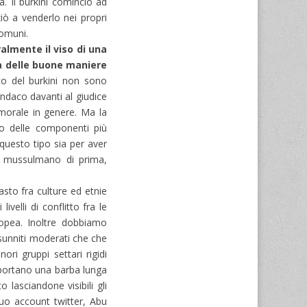
. Il burkini cominciò ad
iò a venderlo nei propri
comuni.
ralmente il viso di una
sa delle buone maniere
eto del burkini non sono
indaco davanti al giudice
a morale in genere. Ma la
vo delle componenti più
 questo tipo sia per aver
edo mussulmano di prima,
asto fra culture ed etnie
velli di conflitto fra le
opea. Inoltre dobbiamo
 sunniti moderati che che
ri gruppi settari rigidi
i portano una barba lunga
o lasciandone visibili gli
suo account twitter, Abu