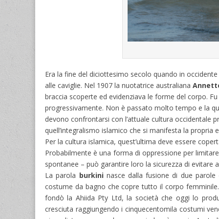
Era la fine del diciottesimo secolo quando in occidente
alle caviglie. Nel 1907 la nuotatrice australiana
Annette
braccia scoperte ed evidenziava le forme del corpo. Fu s
progressivamente. Non è passato molto tempo e la questi
devono confrontarsi con l’attuale cultura occidentale p
quell’integralismo islamico che si manifesta la propria 
Per la cultura islamica, quest’ultima deve essere coper
Probabilmente è una forma di oppressione per limitare 
spontanee – può garantire loro la sicurezza di evitare 
La parola
burkini
nasce dalla fusione di due parole c
costume da bagno che copre tutto il corpo femminile.
fondò la Ahiida Pty Ltd, la società che oggi lo pro
cresciuta raggiungendo i cinquecentomila costumi vend