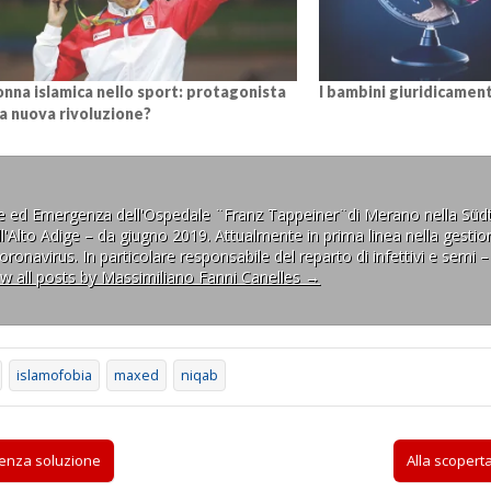
onna islamica nello sport: protagonista
I bambini giuridicamente
na nuova rivoluzione?
ne ed Emergenza dell'Ospedale ¨Franz Tappeiner¨di Merano nella Südt
l'Alto Adige – da giugno 2019. Attualmente in prima linea nella gestion
ronavirus. In particolare responsabile del reparto di infettivi e semi –
ew all posts by Massimiliano Fanni Canelles
→
islamofobia
maxed
niqab
senza soluzione
Alla scoperta