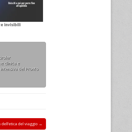
 invisibili
iroler
e clinica e
 intensiva del Pronto
 dell’etica del viaggio →