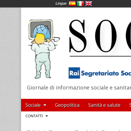
Lingue
Giornale di informazione sociale e sanita
SocialNews
Main
Skip
Sociale
Geopolitica
Sanità e salute
menu
to
Sub
CONTATTI
content
menu