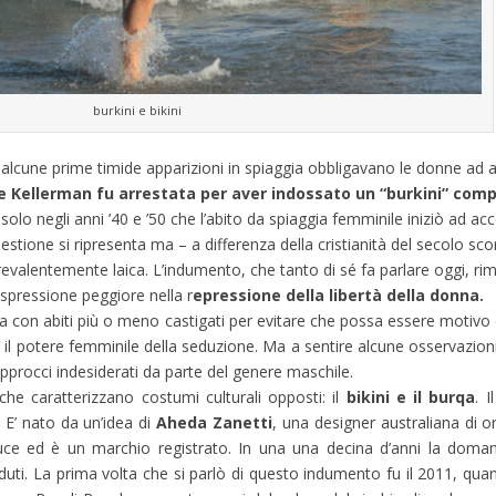
burkini e bikini
 alcune prime timide apparizioni in spiaggia obbligavano le donne ad ab
 Kellerman fu arrestata per aver indossato un “burkini” com
olo negli anni ’40 e ’50 che l’abito da spiaggia femminile iniziò ad acc
one si ripresenta ma – a differenza della cristianità del secolo scor
revalentemente laica. L’indumento, che tanto di sé fa parlare oggi, ri
espressione peggiore nella r
epressione della libertà della donna.
ta con abiti più o meno castigati per evitare che possa essere motivo 
il potere femminile della seduzione. Ma a sentire alcune osservazion
approcci indesiderati da parte del genere maschile.
he caratterizzano costumi culturali opposti: il
bikini e il burqa
. I
 E’ nato da un’idea di
Aheda Zanetti
, una designer australiana di o
duce ed è un marchio registrato. In una una decina d’anni la dom
uti. La prima volta che si parlò di questo indumento fu il 2011, qu