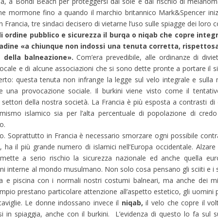
, a Bondi Beach per proteggersi dal sole e dal rischio di melanoma
iane mormone fino a quando il marchio britannico Mark&Spencer iniz
Francia, tre sindaci decisero di vietarne l’uso sulle spiagge dei loro 
di ordine pubblico e sicurezza il burqa o niqab che copre integ
ttadine «a chiunque non indossi una tenuta corretta, rispetto
a della balneazione».
Com’era prevedibile, alle ordinanze di divi
ocale e di alcune associazioni che si sono dette pronte a portare il s
scoperto: questa tenuta non infrange la legge sul velo integrale e sull
e una provocazione sociale. Il burkini viene visto come il tentati
 i settori della nostra società. La Francia è più esposta a contrasti di
stremismo islamico sia per l’alta percentuale di popolazione di cr
o.
to. Soprattutto in Francia è necessario smorzare ogni possibile contr
a il più grande numero di islamici nell’Europa occidentale. Alzare i li
ette a serio rischio la sicurezza nazionale ed anche quella eur
ioni interne al mondo musulmano. Non solo cosa pensano gli sciiti e i
e piscina con i normali nostri costumi balneari, ma anche dei mino
esempio prestano particolare attenzione all’aspetto estetico, gli uomin
caviglie. Le donne indossano invece il
niqab,
il velo che copre il volt
in spiaggia, anche con il burkini. L’evidenza di questo lo fa sul 