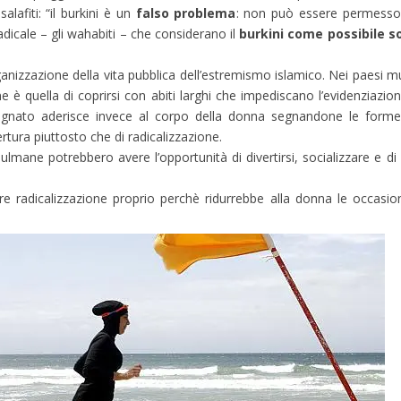
lafiti: “il burkini è un
falso problema
: non può essere permesso 
adicale – gli wahabiti – che considerano il
burkini come possibile s
anizzazione della vita pubblica dell’estremismo islamico. Nei paesi m
è quella di coprirsi con abiti larghi che impediscano l’evidenziazion
 bagnato aderisce invece al corpo della donna segnandone le forme
ertura piuttosto che di radicalizzazione.
mane potrebbero avere l’opportunità di divertirsi, socializzare e di p
re radicalizzazione proprio perchè ridurrebbe alla donna le occasio