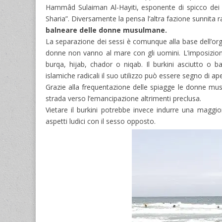
Hammâd Sulaiman Al-Hayiti, esponente di spicco dei sa
Sharia”. Diversamente la pensa l’altra fazione sunnita r
balneare delle donne musulmane.
La separazione dei sessi è comunque alla base dell’org
donne non vanno al mare con gli uomini. L’imposizione 
burqa, hijab, chador o niqab. Il burkini asciutto o
islamiche radicali il suo utilizzo può essere segno di ap
Grazie alla frequentazione delle spiagge le donne musul
strada verso l’emancipazione altrimenti preclusa.
Vietare il burkini potrebbe invece indurre una maggio
aspetti ludici con il sesso opposto.