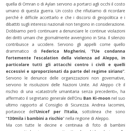
quella di Omran o di Aylan servono a portarci agli occhi il costo
umano di questa guerra. Un costo che rifiutiamo di ricordare
perchè è difficile accettarlo e che i discorsi di geopolitica e i
dibattiti sugli interessi nazionali non tengono in considerazione.
Dobbiamo però continuare a denunciare le continue violazioni
dei diritti umani che giornalmente avvengono in Siria. Il silenzio
contribuisce a uccidere. Servono gli appelli come quello
drammatico di
Federica Mogherini
, “
l’Ue condanna
fortemente l’escalation della violenza ad Aleppo, in
particolare tutti gli attacchi contro i civili e quelli
eccessivi e sproporzionati da parte del regime siriano”
.
Servono le denunce delle organizzazioni non governative,
servono le risoluzioni delle Nazioni Unite. Ad Aleppo c’è il
rischio di una «catastrofe umanitaria senza precedenti», ha
affermato il segretario generale dell’Onu
Ban Ki-moon
nel suo
ultimo rapporto al Consiglio di Sicurezza. Andrea Iacomini,
portavoce dell’
Unicef per l’Italia
, sottolinea che sono
“
130mila i bambini a rischio
” nella regione di Aleppo.
Ma con tutte le decine e centinaia di foto di bambini