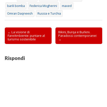
)
a
i
)
n
barili bomba
Federica Mogherini
maxed
e
s
Omran Daqneesh
Russia e Turchia
t
r
a
)
Post
← La visione di
Bikini, Burqa e Burkini.
FareAmbiente: puntare al
Paradossi contemporanei
navigation
turismo sostenibile
→
Rispondi