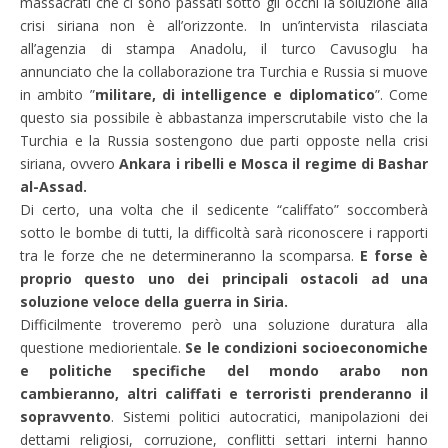
massacrati che ci sono passati sotto gli occhi la soluzione alla
crisi siriana non è all’orizzonte. In un’intervista rilasciata
all’agenzia di stampa Anadolu, il turco Cavusoglu ha
annunciato che la collaborazione tra Turchia e Russia si muove
in ambito ”
militare, di intelligence e diplomatico
”. Come
questo sia possibile è abbastanza imperscrutabile visto che la
Turchia e la Russia sostengono due parti opposte nella crisi
siriana, ovvero
Ankara i ribelli e Mosca il regime di Bashar
al-Assad.
Di certo, una volta che il sedicente “califfato” soccomberà
sotto le bombe di tutti, la difficoltà sarà riconoscere i rapporti
tra le forze che ne determineranno la scomparsa.
E forse è
proprio questo uno dei principali ostacoli ad una
soluzione veloce della guerra in Siria.
Difficilmente troveremo però una soluzione duratura alla
questione mediorientale.
Se le condizioni socioeconomiche
e politiche specifiche del mondo arabo non
cambieranno, altri califfati e terroristi prenderanno il
sopravvento
. Sistemi politici autocratici, manipolazioni dei
dettami religiosi, corruzione, conflitti settari interni hanno