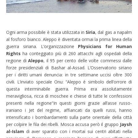
Ogni arma possibile è stata utilizzata in
Siria
, dal gas a napalm
al fosforo bianco. Aleppo è diventata ormai la prima linea della
guerra siriana. L’organizzazione
Physicians for Human
Rights
ha conteggiato più di 260 attacchi agli ospedali della
regione di
Aleppo
, il 95 per cento delle volte commessi dalle
forze presidenziali di Bashar al-Assad. L’Osservatorio siriano
per i diritti umani denuncia: in tre settimane uccisi oltre 300
civili. L’inviato speciale Onu: “Aleppo è simbolo dell’orrore di
questa interminabile guerra. Prima era assolutamente
meravigliosa, ricca di moschee e chiese di tutte le confessioni
presenti nella regione”In questi giorni grazie all’asse russo-
iraniano i Jet del regime, affiancati da quelli russi, hanno
intensificato i bombardamenti sulla parte orientale della città
per colpire le fila dei ribelli. Mosca accusa però il gruppo
Jaysh
al-Islam
di aver sparato con i mortai sui centri abitati nella