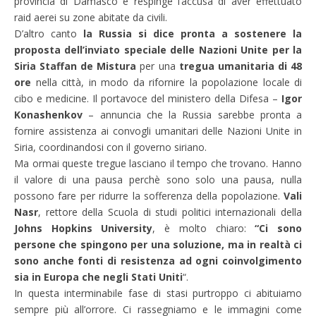
provincia di Damasco e respinge l’accusa di aver effettuato
raid aerei su zone abitate da civili.
D’altro canto
la Russia si dice pronta a sostenere la
proposta dell’inviato speciale delle Nazioni Unite per la
Siria Staffan de Mistura
per una
tregua umanitaria di 48
ore
nella città, in modo da rifornire la popolazione locale di
cibo e medicine. Il portavoce del ministero della Difesa –
Igor
Konashenkov
– annuncia che la Russia sarebbe pronta a
fornire assistenza ai convogli umanitari delle Nazioni Unite in
Siria, coordinandosi con il governo siriano.
Ma ormai queste tregue lasciano il tempo che trovano. Hanno
il valore di una pausa perchè sono solo una pausa, nulla
possono fare per ridurre la sofferenza della popolazione.
Vali
Nasr
, rettore della Scuola di studi politici internazionali della
Johns Hopkins University
, è molto chiaro:
“Ci sono
persone che spingono per una soluzione, ma in realtà ci
sono anche fonti di resistenza ad ogni coinvolgimento
sia in Europa che negli Stati Uniti
“.
In questa interminabile fase di stasi purtroppo ci abituiamo
sempre più all’orrore. Ci rassegniamo e le immagini come