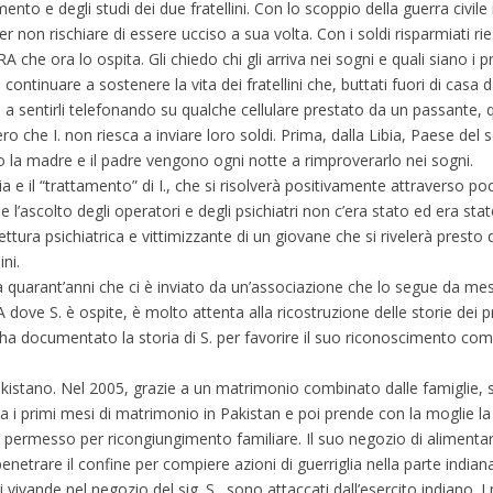
to e degli studi dei due fratellini. Con lo scoppio della guerra civile i
per non rischiare di essere ucciso a sua volta. Con i soldi risparmiati r
he ora lo ospita. Gli chiedo chi gli arriva nei sogni e quali siano i p
ontinuare a sostenere la vita dei fratellini che, buttati fuori di casa d
 a sentirli telefonando su qualche cellulare prestato da un passante,
o che I. non riesca a inviare loro soldi. Prima, dalla Libia, Paese d
to la madre e il padre vengono ogni notte a rimproverarlo nei sogni.
ia e il “trattamento” di I., che si risolverà positivamente attraverso 
l’ascolto degli operatori e degli psichiatri non c’era stato ed era st
ttura psichiatrica e vittimizzante di un giovane che si rivelerà presto 
ini.
a quarant’anni che ci è inviato da un’associazione che lo segue da mesi
dove S. è ospite, è molto attenta alla ricostruzione delle storie dei pro
ne ha documentato la storia di S. per favorire il suo riconoscimento com
pakistano. Nel 2005, grazie a un matrimonio combinato dalle famiglie,
ssa i primi mesi di matrimonio in Pakistan e poi prende con la moglie la 
 un permesso per ricongiungimento familiare. Il suo negozio di aliment
etrare il confine per compiere azioni di guerriglia nella parte indian
ivande nel negozio del sig. S., sono attaccati dall’esercito indiano. 