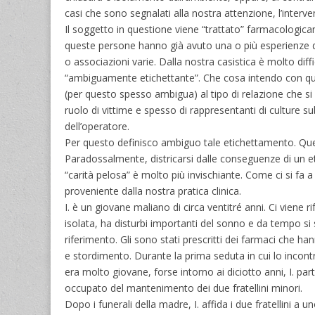
casi che sono segnalati alla nostra attenzione, l’intervent
Il soggetto in questione viene “trattato” farmacologic
queste persone hanno già avuto una o più esperienze di 
o associazioni varie. Dalla nostra casistica è molto diff
“ambiguamente etichettante”. Che cosa intendo con que
(per questo spesso ambigua) al tipo di relazione che si
ruolo di vittime e spesso di rappresentanti di culture 
dell’operatore.
Per questo definisco ambiguo tale etichettamento. Quel
Paradossalmente, districarsi dalle conseguenze di un e
“carità pelosa” è molto più invischiante. Come ci si fa 
proveniente dalla nostra pratica clinica.
I. è un giovane maliano di circa ventitré anni. Ci viene
isolata, ha disturbi importanti del sonno e da tempo si sv
riferimento. Gli sono stati prescritti dei farmaci che ha
e stordimento. Durante la prima seduta in cui lo incont
era molto giovane, forse intorno ai diciotto anni, I. p
occupato del mantenimento dei due fratellini minori.
Dopo i funerali della madre, I. affida i due fratellini a 