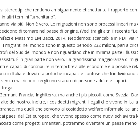
diffusi stereotipi che rendono ambiguamente etichettante il rapporto con
n altri termini “umanitario”.
 vanno via più. Non è vero. Le migrazioni non sono processi lineari ma 
dono di tornare nel paese di origine. (Vedi tra gli altri il recente “L
Bonifazi e Massimo Livi Bacci, 2014, Neodemos; scaricabile in PDF via in
. I migranti nel mondo sono in questo periodo 232 milioni, pari a circ
imitrofi del Sud del mondo e non riguardano che in minima parte i flussi
ssistiti. È in gran parte non vero. La grandissima maggioranza di migra
i e capaci di contribuire in tempi brevi alle economie e a positive rela
anti in Italia è dovuto a politiche incapaci e confuse che li individuano
senza mai riconoscergli uno statuto di persone adulte e capaci.
 frega.
e Germani, Francia, Inghilterra, ma anche i più piccoli, come Svezia, D
alte del nostro. Inoltre, i cosiddetti migranti illegali che vivono in Ital
ranee, ma quelli che servono al cosiddetto welfare informale italian
 dai paesi dell’Est europeo, che vivono spesso come nuovi schiavi tra
acciati come progetti umanitari, potremmo diventare un paese meno 