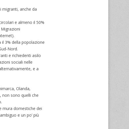
 i migranti, anche da
circolari e almeno il 50%
e Migrazioni
ternet).
a il 3% della popolazione
 Sud-Nord.
nti e richiedenti asilo
zioni sociali nelle
 alternativamente, e a
animarca, Olanda,
ia, non sono quelli che
o.
 le mura domestiche dei
ambiguo e un po’ più