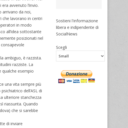
i era avvenuto l’invio.
 arrivano da noi,
i che lavorano in centri
Sostieni l'informazione
 operatori in modo
libera e indipendente di
o all’idea sottostante
SocialNews
unemente posizionati nel
ta consapevole
Scegli
la ambiguo, è razzista.
udini razziste. La
are qualche esempio
uce una vita sempre più
psichiatrico dell’ASL di
usa ulteriore stanchezza
osì riassunta. Quando
edova) che si sarebbe
te di inviare