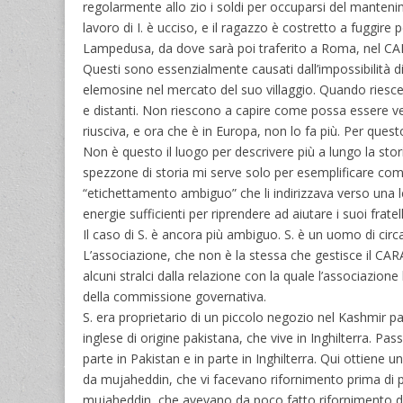
regolarmente allo zio i soldi per occuparsi del mantenimen
lavoro di I. è ucciso, e il ragazzo è costretto a fuggire 
Lampedusa, da dove sarà poi traferito a Roma, nel CARA c
Questi sono essenzialmente causati dall’impossibilità di c
elemosine nel mercato del suo villaggio. Quando riesce
e distanti. Non riescono a capire come possa essere ver
riusciva, e ora che è in Europa, non lo fa più. Per ques
Non è questo il luogo per descrivere più a lungo la stor
spezzone di storia mi serve solo per esemplificare come 
“etichettamento ambiguo” che li indirizzava verso una le
energie sufficienti per riprendere ad aiutare i suoi fratell
Il caso di S. è ancora più ambiguo. S. è un uomo di circ
L’associazione, che non è la stessa che gestisce il CARA 
alcuni stralci dalla relazione con la quale l’associazio
della commissione governativa.
S. era proprietario di un piccolo negozio nel Kashmir 
inglese di origine pakistana, che vive in Inghilterra. Pa
parte in Pakistan e in parte in Inghilterra. Qui ottiene
da mujaheddin, che vi facevano rifornimento prima di pen
mujaheddin, che avevano da poco fatto rifornimento di v