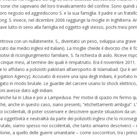
persone che sapevano del loro travalicamento del confine. Sono quindi 
loro negozio ed aggrediscono S. e la sua famiglia. Il padre e un fratell
g. S. invece, nel dicembre 2006 raggiunge la moglie in Inghilterra. Arr
grave lutto in seno alla famiglia ed oggetto egli stesso, pochi mesi pri
itrova con un nullatenente. S., diventato un peso, sviluppa una grav
ato dai medici inglesi ed italiani). La moglie chiede il divorzio che è 
ivi di ricongiungimento familiare, S. fa richiesta di asilo. Riceve risp
 cinque mesi, al termine dei quali è rimpatriato. Era il novembre 2011.
e lo affidano a poliziotti pakistani all’aeroporto di Islamabad. Qui è a
tigation Agency). Accusato di essere una spia degli indiani, è portato ne
ato in modo brutale. Le guardie del carcere usano lo shock elettrico, i
oni avesse dato agli indiani.
nche lui in Libia e poi a Lampedusa. Per motivi di spazio mi fermo qui
hé, anche in questo caso, siano presenti, “etichettamenti ambigui”. L
oi occidentali, di poter osservare e descrivere queste situazioni da un 
ta oggettività e neutralità da parte dei poliziotti inglesi che lo ricons
 brutale, siamo spesso noi occidentali, che tanto amiamo descriverci – n
nie, a quello delle guerre umanitarie – come soccorritori, tra i principa