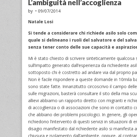
L’ambiguità nell’accoglienza
by
•
09/07/2014
Natale Losi
Si tende a considerare chi richiede asilo solo co
quale si delineano i ruoli del salvatore e del salv
senza tener conto delle sue capacità e aspirazio
Mi è stato chiesto di scrivere sinteticamente qualcosa su
sull’impatto generato dall’esperienza da richiedente asi
sottoposto chi è costretto ad andare via dal proprio pa
Non è facile rispondere a queste domande in 10mila ba
sono state fatte. Innanzitutto circoscrivo il campo dell
sulle migrazioni, basterà consultare il sito della mia scu
allievi abbiamo un rapporto diretto con migranti e rich
di accoglienza o di associazioni che sono in contatto co
che abbiano dei problemi psicologici. In genere, gli oper
richiedono l’intervento di questi servizi in situazioni di 
disagio manifestato dal richiedente asilo si manifesta a
chiusura e isolamento dall’ambiente, oppure, al contrari