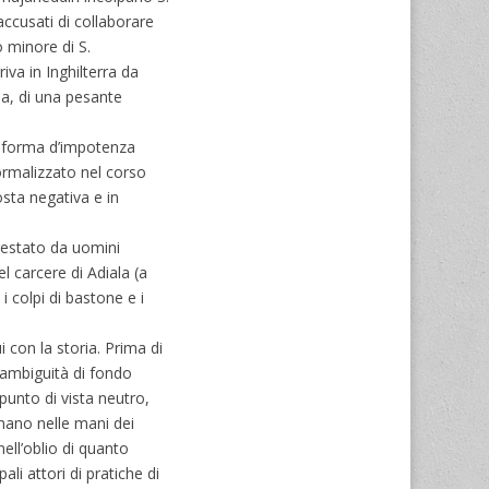
accusati di collaborare
o minore di S.
iva in Inghilterra da
ma, di una pesante
e forma d’impotenza
formalizzato nel corso
osta negativa e in
rrestato da uomini
l carcere di Adiala (a
 colpi di bastone e i
 con la storia. Prima di
’ambiguità di fondo
punto di vista neutro,
egnano nelle mani dei
ell’oblio di quanto
li attori di pratiche di