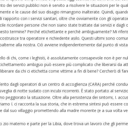
o dei servizi pubblici non è servito a risolvere le situazioni per le qual
amente e le cause del suo disagio rimangono inalterate. Quindi, quando
rapporto con i servizi sanitari, oltre che ovviamente con gli operator
icile ricordare persone che non siano state trattate dai servizi e dagli
sto termine? Perché etichettante e perché ambiguamente? Mi riferisc
 costruisce tra operatore e richiedente asilo. Questi ultimi sono com
subalterne alla nostra. Ciò avviene indipendentemente dal punto di vis
lo di chi, come i leghisti, è assolutamente consapevole non è per nul
tichettamento ambiguo può essere più complicato che liberarsi da attit
a liberare da chi ci etichetta come vittime a fin di bene? Cercherò di f
 riferito dagli operatori di un centro di accoglienza (CARA) perché cond
eglia di notte sudato con incubi ricorrenti. È stato portato al servizio 
nno peggiorato la situazione. Oltre alla persistenza dei sintomi, I. acc
riamo I. ci racconta la sua storia, che in estrema sintesi può essere c
arte dal suo villaggio promettendo alla madre morente (e a sua volta v
uno zio materno e parte per la Libia, dove trova un lavoro che gli permet