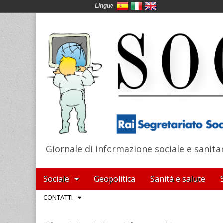
Lingue
Giornale di informazione sociale e sanita
SocialNews
Main
Skip
Sociale
Geopolitica
Sanità e salute
menu
to
Sub
CONTATTI
content
menu