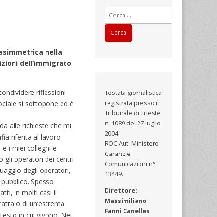
Ricerca
per:
 asimmetrica nella
dizioni dell’immigrato
ondividere riflessioni
Testata giornalistica
sociale si sottopone ed è
registrata presso il
Tribunale di Trieste
n. 1089 del 27 luglio
a alle richieste che mi
2004
a riferita al lavoro
ROC Aut. Ministero
 e i miei colleghi e
Garanzie
gli operatori dei centri
Comunicazioni n°
guaggio degli operatori,
13449.
io pubblico. Spesso
Direttore:
ti, in molti casi il
Massimiliano
tratta o di un’estrema
Fanni Canelles
testo in cui vivono. Nei