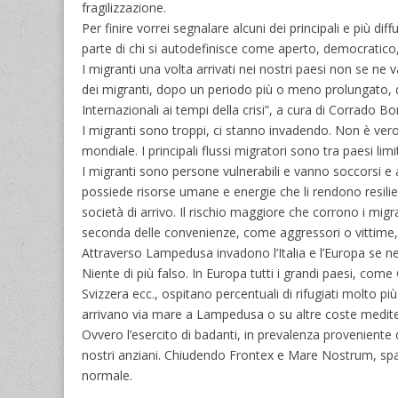
fragilizzazione.
Per finire vorrei segnalare alcuni dei principali e più 
parte di chi si autodefinisce come aperto, democratico, i
I migranti una volta arrivati nei nostri paesi non se ne
dei migranti, dopo un periodo più o meno prolungato, deci
Internazionali ai tempi della crisi”, a cura di Corrado 
I migranti sono troppi, ci stanno invadendo. Non è vero
mondiale. I principali flussi migratori sono tra paesi l
I migranti sono persone vulnerabili e vanno soccorsi e a
possiede risorse umane e energie che li rendono resilient
società di arrivo. Il rischio maggiore che corrono i migr
seconda delle convenienze, come aggressori o vittime, 
Attraverso Lampedusa invadono l’Italia e l’Europa se ne
Niente di più falso. In Europa tutti i grandi paesi, com
Svizzera ecc., ospitano percentuali di rifugiati molto più 
arrivano via mare a Lampedusa o su altre coste mediter
Ovvero l’esercito di badanti, in prevalenza proveniente
nostri anziani. Chiudendo Frontex e Mare Nostrum, sp
normale.