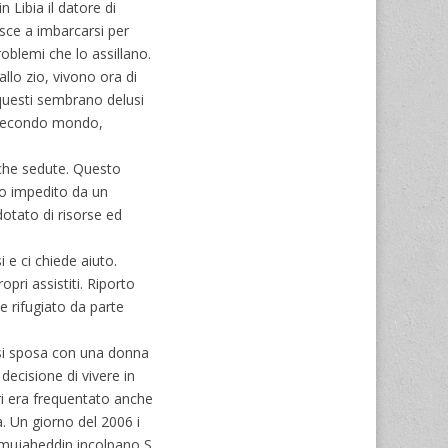
n Libia il datore di
iesce a imbarcarsi per
roblemi che lo assillano.
allo zio, vivono ora di
 questi sembrano delusi
el secondo mondo,
poche sedute. Questo
ato impedito da un
dotato di risorse ed
 e ci chiede aiuto.
pri assistiti. Riporto
e rifugiato da parte
 si sposa con una donna
decisione di vivere in
ari era frequentato anche
a. Un giorno del 2006 i
I mujaheddin incolpano S.