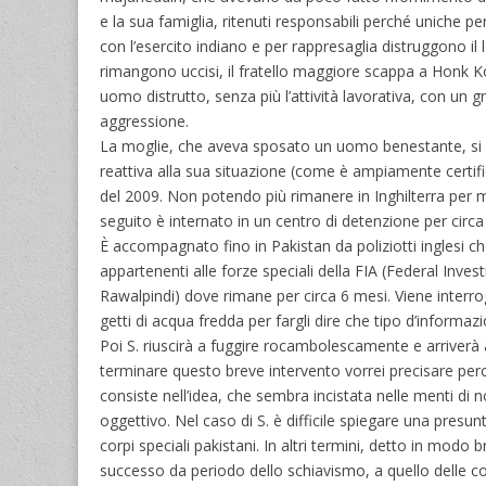
e la sua famiglia, ritenuti responsabili perché uniche 
con l’esercito indiano e per rappresaglia distruggono il 
rimangono uccisi, il fratello maggiore scappa a Honk Kon
uomo distrutto, senza più l’attività lavorativa, con un 
aggressione.
La moglie, che aveva sposato un uomo benestante, si r
reattiva alla sua situazione (come è ampiamente certific
del 2009. Non potendo più rimanere in Inghilterra per mot
seguito è internato in un centro di detenzione per circa
È accompagnato fino in Pakistan da poliziotti inglesi ch
appartenenti alle forze speciali della FIA (Federal Inves
Rawalpindi) dove rimane per circa 6 mesi. Viene interrog
getti di acqua fredda per fargli dire che tipo d’informazi
Poi S. riuscirà a fuggire rocambolescamente e arriverà a
terminare questo breve intervento vorrei precisare perc
consiste nell’idea, che sembra incistata nelle menti di n
oggettivo. Nel caso di S. è difficile spiegare una presun
corpi speciali pakistani. In altri termini, detto in modo
successo da periodo dello schiavismo, a quello delle colo