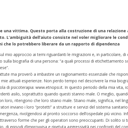
me una vittima. Questo porta alla costruzione di una relazione
ato. L’ambiguità dell’aiuto consiste nel voler migliorare le con
ni che lo potrebbero liberare da un rapporto di dipendenza
l mio approccio ai temi riguardanti le migrazioni e, in particolare, di c
lo sulla biografia di una persona: “a quali processi di etichettamento 
ese”.
ttute ma proverò a imbastire un ragionamento essenziale che rispond
e mie attuali esperienze. Non perdo tempo nel descrivere la mia biografi
ola di psicoterapia: www.etnopsi.it. In questo periodo della mia vita, io
iedenti asilo, soprattutto quando questi stanno male. O meglio, quando 
n loro, ritengono che loro stiano male. Stiano male, significa, nel lin
atori inviano i loro “protetti” a strutture e servizi del sistema sanitar
emergenza, rivolgendosi al pronto soccorso dell’ospedale più vicino. Infat
ttraverso forme che per gli operatori sono preoccupanti. Di solito si 
o, di episodi d’improvvisa e ripetuta aggressività nei confronti del con