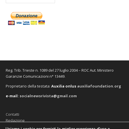
Reg. Trib. Trieste n. 1089 del 27 luglio 2004 – ROC Aut. Ministero
Garanzie Comunicazioni n° 13449.
Proprietario della testata:
A
uxilia onlus
auxiliafoundation.org
e-mail:
socialnewsrivista@gmail.com
Contatti
Redazione
Editore (Auxilia ODV)
Usiamo i cookie per fornirti la miglior esperienza d'uso e