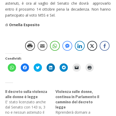
astenuti, è ora al vaglio del Senato che dovrà approvarlo
entro il prossimo 14 ottobre pena la decadenza. Non hanno
partecipato al voto M5S e Sel.
di
Ornella Esposito
Condividi:
F
F
F
F
F
F
F
a
a
a
a
a
a
a
i
i
i
i
i
i
i
c
c
c
c
c
c
c
l
l
l
l
l
l
l
i
i
i
i
i
i
i
c
c
c
c
c
c
c
p
p
q
q
p
p
q
Il decreto sulla violenza
Violenza sulle donne,
e
e
u
u
e
e
u
alle donne è legge
continua in Parlamento il
r
r
i
i
r
r
i
c
c
p
p
c
i
p
E' stato licenziato anche
cammino del decreto
o
o
e
e
o
n
e
dal Senato con 143 si, 3
n
n
r
r
legge
n
v
r
d
d
c
c
d
i
s
no e nessun astenuto il
Riprenderà domani a
i
i
o
o
i
a
t