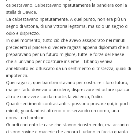
calpestavano. Calpestavano ripetutamente la bandiera con la
stella di Davide.
La calpestavano ripetutamente. A quel punto, non era più un
segno di vittoria, di una vittoria legittima, ma solo un segno di
odio e disprezzo.
In quel momento, tutto ciò che avevo assaporato nei minuti
precedenti (il piacere di vedere ragazzi appena diplomati che si
preparavano per un futuro migliore, tutte le forze del Paese
che si univano per ricostruire insieme il Libano) veniva
annebbiato ed offuscato da un sentimento di tristezza, quasi di
impotenza.
Quei ragazzi, quei bambini stavano per costruire il loro futuro,
ma per farlo dovevano uccidere, disprezzare ed odiare qualcun
altro e convivere con la morte, la violenza, l’odio.
Quanti sentimenti contrastanti si possono provare qui, in pochi
minuti, guardandosi attorno o osservando un uomo, una
donna, un bambino.
Guardi contento le case che stanno ricostruendo, ma accanto
ci sono rovine e macerie che ancora ti urlano in faccia quanta