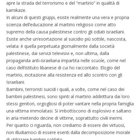
apre la strada del terrorismo e del “martirio” in qualità di
kamikaze.
In alcuni di questi gruppi, esiste realmente una vera e propria
scienza dell’educazione al martirio religioso come atto
supremo della causa palestinese contro gli odiati israeliani.
Esiste anche un’esortazione al suicidio più sottile, nascosta,
velata: è quella perpetuata giornalmente dalla società
palestinese, dai servizi televisivi e, non ultima, dalla
propaganda anti-israeliana impartita nelle scuole, come nel
caso dell’istituto libanese di cui ho raccontato. Elogio del
martirio, incitazione alla resistenza ed allo scontro con gli
Israeliani.
Bambini, terroristi suicidi i quali, a volte, come nel caso dei
bambini palestinesi, sono spinti al martirio addirittura dai loro
stessi genitori, orgogliosi di poter vantare nella propria famiglia
una vittima immolatasi. Si imbottiscono di esplosivo e saltano
in aria mietendo decine di vittime, soprattutto civili inermi.
Per quanto ci riguarda, non crediamo di essere dei virtuosi,
non illudiamoci di essere esenti dalla decomposizione morale
di utilizzare bambini soldato.