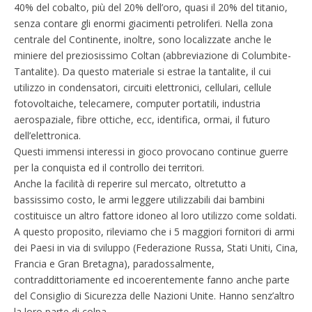
40% del cobalto, più del 20% dell’oro, quasi il 20% del titanio,
senza contare gli enormi giacimenti petroliferi. Nella zona
centrale del Continente, inoltre, sono localizzate anche le
miniere del preziosissimo Coltan (abbreviazione di Columbite-
Tantalite). Da questo materiale si estrae la tantalite, il cui
utilizzo in condensatori, circuiti elettronici, cellulari, cellule
fotovoltaiche, telecamere, computer portatili, industria
aerospaziale, fibre ottiche, ecc, identifica, ormai, il futuro
dell’elettronica.
Questi immensi interessi in gioco provocano continue guerre
per la conquista ed il controllo dei territori.
Anche la facilità di reperire sul mercato, oltretutto a
bassissimo costo, le armi leggere utilizzabili dai bambini
costituisce un altro fattore idoneo al loro utilizzo come soldati.
A questo proposito, rileviamo che i 5 maggiori fornitori di armi
dei Paesi in via di sviluppo (Federazione Russa, Stati Uniti, Cina,
Francia e Gran Bretagna), paradossalmente,
contraddittoriamente ed incoerentemente fanno anche parte
del Consiglio di Sicurezza delle Nazioni Unite. Hanno senz’altro
la loro parte di colpa.