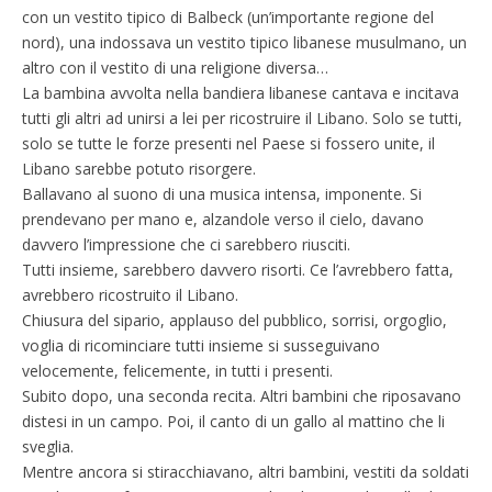
con un vestito tipico di Balbeck (un’importante regione del
nord), una indossava un vestito tipico libanese musulmano, un
altro con il vestito di una religione diversa…
La bambina avvolta nella bandiera libanese cantava e incitava
tutti gli altri ad unirsi a lei per ricostruire il Libano. Solo se tutti,
solo se tutte le forze presenti nel Paese si fossero unite, il
Libano sarebbe potuto risorgere.
Ballavano al suono di una musica intensa, imponente. Si
prendevano per mano e, alzandole verso il cielo, davano
davvero l’impressione che ci sarebbero riusciti.
Tutti insieme, sarebbero davvero risorti. Ce l’avrebbero fatta,
avrebbero ricostruito il Libano.
Chiusura del sipario, applauso del pubblico, sorrisi, orgoglio,
voglia di ricominciare tutti insieme si susseguivano
velocemente, felicemente, in tutti i presenti.
Subito dopo, una seconda recita. Altri bambini che riposavano
distesi in un campo. Poi, il canto di un gallo al mattino che li
sveglia.
Mentre ancora si stiracchiavano, altri bambini, vestiti da soldati