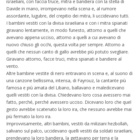
israeliani, con faccia truce, mitra e bandiera con la stella di
Davide in mano, irrompevano nella scena e, al rumore
assordante, lugubre, del crepitio dei mitra, li uccidevano tutti.
I bambini vestiti con la divisa israeliana e con i mitra spianati
giravano lentamente, in modo funesto, attorno a quelli che
avevano appena ucciso, attorno a quelli a cui avevano di
nuovo chiuso gli occhi, questa volta per sempre. Attorno a
quelli che nessun canto di gallo avrebbe più potuto svegliare.
Giravano attorno, facce truci, mitra spianati e bandiere al
vento.
Altre bambine vestite di nero entravano in scena e, al suono di
una canzone bellissima, intensa, di Fayrouz, la cantante più
famosa e più amata del Libano, ballavano e maledicevano
quelli vestiti con la divisa. Chiedevano loro cosa avessero mai
fatto, perché, perché avessero ucciso. Dicevano loro che quel
gesto avrebbe scatenato la loro ira, che nessuno avrebbe mai
più fermato la loro ira.
Improvvisamente, altri bambini, vestiti da miliziani hezbollah,
salivano sul palco, uccidevano quelli vestiti da soldati israeliani,
prendevano la loro bandiera, la gettavano per terra e la