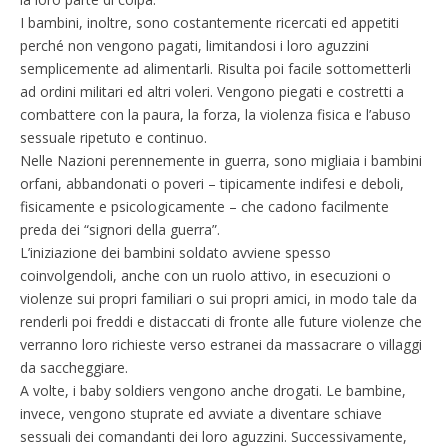
I bambini, inoltre, sono costantemente ricercati ed appetiti
perché non vengono pagati, limitandosi i loro aguzzini
semplicemente ad alimentarli. Risulta poi facile sottometterli
ad ordini militari ed altri voleri. Vengono piegati e costretti a
combattere con la paura, la forza, la violenza fisica e l’abuso
sessuale ripetuto e continuo.
Nelle Nazioni perennemente in guerra, sono migliaia i bambini
orfani, abbandonati o poveri – tipicamente indifesi e deboli,
fisicamente e psicologicamente – che cadono facilmente
preda dei “signori della guerra”.
L’iniziazione dei bambini soldato avviene spesso
coinvolgendoli, anche con un ruolo attivo, in esecuzioni o
violenze sui propri familiari o sui propri amici, in modo tale da
renderli poi freddi e distaccati di fronte alle future violenze che
verranno loro richieste verso estranei da massacrare o villaggi
da saccheggiare.
A volte, i baby soldiers vengono anche drogati. Le bambine,
invece, vengono stuprate ed avviate a diventare schiave
sessuali dei comandanti dei loro aguzzini. Successivamente,