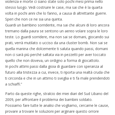
violenza e morte ci siano state solo pochi mesi prima nello
stesso luogo. Vedi costruire le case, ma sai che è la quarta
volta in pochi anni che lo fanno, a causa di altrettante guerre.
Speri che non ce ne sia una quinta.
Guardi un bambino sorridente, ma sai che alcuni di loro ancora
tremano dalla paura se sentono un aereo volare sopra le loro
teste. Lo guardi sorridere, ma non sai se domani, giocando sui
prati, verrà mutilato o ucciso da una cluster bomb. Non sai se
quella manina che dolcemente ti saluta quando passi, domani
non ci sarà più perché saltata via in pezzetti per aver toccato
quello che non doveva, un ordigno a forma di giocattolo.
In pochi attimi passi dalla gioia di guardare con speranza al
futuro alla tristezza a cui, invece, ti riporta una realtà cruda che
ti circonda e che in un attimo ti sveglia e ti fa male prendendoti
a schiaffi.”
Parto da queste righe, stralcio dei miei diari del Sud Libano del
2009, per affrontare il problema dei bambini soldato.
Possiamo fare tutte le analisi che vogliamo, cercarne le cause,
provare a trovare le soluzioni per arginare questo orrore