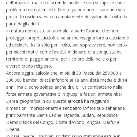
dell’umanità, ma tutto si rende inutile se non si capisce che il
problema resterà irrisolto fino a quando non ci sarà una vera
presa di coscienza ed un cambiamento dei valori della vita da
parte degli adulti.
In natura non esiste un animale, a parte l’uomo, che non
protegga i propri cuccioli, e se anche insegna loro a cacciare e
ad uccidere, lo fa solo per il cibo, per sopravvivere, non certo
per biechi motivi come l’avidità di denaro o la conquista del
territorio o, peggio ancora, per il colore della pelle o per il
diverso credo religioso.
Ancora oggi si calcola che, in più di 30 Paesi, dai 250.000 ai
300.000 bambini di età inferiore ai 18 anni (l’età media è di 14
anni, ma ci sono soldati anche di 8 o 10) combattano nelle
forze armate governative o in gruppi e fazioni armate ribelli.
L’area geografica in cui questa atrocità ha raggiunto
dimensioni impressionanti è senz’altro l’Africa sub-sahariana,
principalmente Sierra Leone, Uganda, Sudan, Repubblica
Democratica del Congo, Costa d’Avorio, Angola, Darfur e
Liberia.
In Asia, invece, i bambini soldato sono stati impiegati, e in