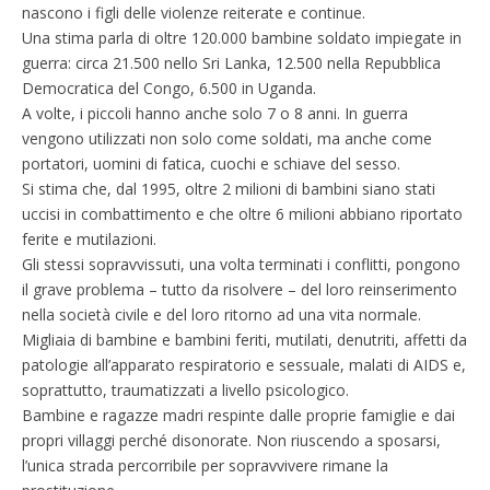
nascono i figli delle violenze reiterate e continue.
Una stima parla di oltre 120.000 bambine soldato impiegate in
guerra: circa 21.500 nello Sri Lanka, 12.500 nella Repubblica
Democratica del Congo, 6.500 in Uganda.
A volte, i piccoli hanno anche solo 7 o 8 anni. In guerra
vengono utilizzati non solo come soldati, ma anche come
portatori, uomini di fatica, cuochi e schiave del sesso.
Si stima che, dal 1995, oltre 2 milioni di bambini siano stati
uccisi in combattimento e che oltre 6 milioni abbiano riportato
ferite e mutilazioni.
Gli stessi sopravvissuti, una volta terminati i conflitti, pongono
il grave problema – tutto da risolvere – del loro reinserimento
nella società civile e del loro ritorno ad una vita normale.
Migliaia di bambine e bambini feriti, mutilati, denutriti, affetti da
patologie all’apparato respiratorio e sessuale, malati di AIDS e,
soprattutto, traumatizzati a livello psicologico.
Bambine e ragazze madri respinte dalle proprie famiglie e dai
propri villaggi perché disonorate. Non riuscendo a sposarsi,
l’unica strada percorribile per sopravvivere rimane la