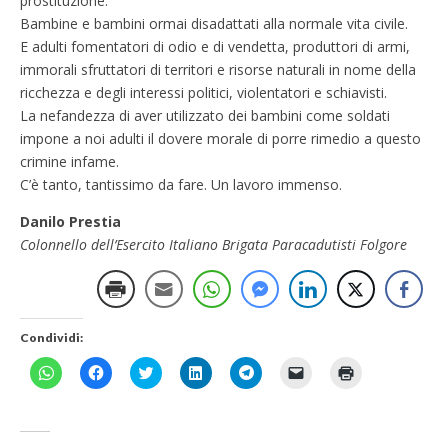
prostituzione.
Bambine e bambini ormai disadattati alla normale vita civile.
E adulti fomentatori di odio e di vendetta, produttori di armi,
immorali sfruttatori di territori e risorse naturali in nome della
ricchezza e degli interessi politici, violentatori e schiavisti.
La nefandezza di aver utilizzato dei bambini come soldati
impone a noi adulti il dovere morale di porre rimedio a questo
crimine infame.
C’è tanto, tantissimo da fare. Un lavoro immenso.
Danilo Prestia
Colonnello dell’Esercito Italiano Brigata Paracadutisti Folgore
Condividi:
F
F
F
F
F
F
F
a
a
a
a
a
a
a
i
i
i
i
i
i
i
c
c
c
c
c
c
c
l
l
l
l
l
l
l
i
i
i
i
i
i
i
c
c
c
c
c
c
c