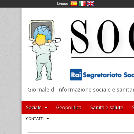
Lingue
Giornale di informazione sociale e sanita
SocialNews
Main
Skip
Sociale
Geopolitica
Sanità e salute
menu
to
Sub
CONTATTI
content
menu