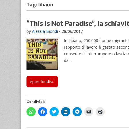
Tag:
libano
“This Is Not Paradise”, la schiavi
by
Alessia Biondi
•
28/06/2017
In Libano, 250.000 donne migranti v
rapporto di lavoro è gestito second
consente di interrompere o lascia
da…
Approfondisci
Condividi:
F
F
F
F
F
F
F
a
a
a
a
a
a
a
i
i
i
i
i
i
i
c
c
c
c
c
c
c
l
l
l
l
l
l
l