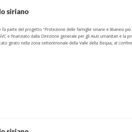
lo siriano
a parte del progetto “Protezione delle famiglie siriane e libanesi più v
 GVC e finanziato dalla Direzione generale per gli Aiuti umanitari e la pr
o girato nella zona settentrionale della Valle della Beqaa, al confin
lo siriano