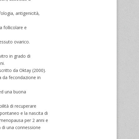
logia, antigenicità,
 follicolare e
tessuto ovarico.
itro in grado di
ni.
scritto da Oktay (2000).
za da fecondazione in
o ed una buona
ilità di recuperare
pontaneo e la nascita di
n menopausa per 2 anni e
za di una connessione