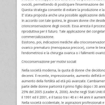
ovociti, permettendo di posticipare l’inseminazione dei 
Questa strategia consente di evitare la produzione e la
E’ stata proposta anche una possibile applicazione della
In accordo con tale ipotesi, le giovani donne che deside
crionconservazione degli ovociti. Essa arresta il proce
riproduttiva per il futuro. Tale applicazione del conge
commercializzazione.
Esistono, poi, indicazioni mediche alla crioconservazion
ovarico prematuro (menopausa precoce), come le terapie 
l’endometriosi e la chirurgia ovarica o i fallimenti ovaric
Crioconservazione per motivi sociali
Nella società moderna, la quota di donne che decidono d
decenni. Il recente, impressionante, aumento dell’età me
aumento della fertilità ad età più avanzate. Cambiamenti
parte delle donne partorirà il primo figlio dopo i 30 ann
25% del 2005 (Leader A, 2006). Anche negli Stati Uniti 
il 1991 ed il 2001, e il tasso tra i 40 e i 44 anni è aum
Nella società occidentale, le aspirazioni professionali e 