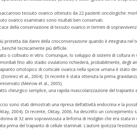
saccarosio tessuto ovarico ottenuto da 22 pazienti oncologiche: morfo
ssuto ovarico esaminato sono risultati ben conservati.
ficace della conservazione di tessuto ovarico in termini di sopravvivenza
 più protetta dai danni della crioconservazione quando è integrata nel 
, benché tecnicamente più difficile.
o o coltivato in vitro. Comunque, lo sviluppo di sistemi di coltura in v
mordiali fino allo stadio ovulatorio richiederà, probabilmente, degli an
trapianto ortotopico di corticale ovarica nella specie umana è stato de
(Donnez et al., 2004). Di recente è stata ottenuta la prima gravidan
preservato (Meirow et al., 2005).
atto chirurgico semplice, una rapida rivascolarizzazione del trapiant
io sono stati dimostrati una ripresa dell’attività endocrina e la possib
(Oktay, 2004). Di recente, Oktay, 2006, ha descritto un concepimento s
donna di 32 anni sopravvissuta a linfoma di Hodgkin che era stata i
rima del trapianto di cellule staminali. L’autore ipotizza l’esisten