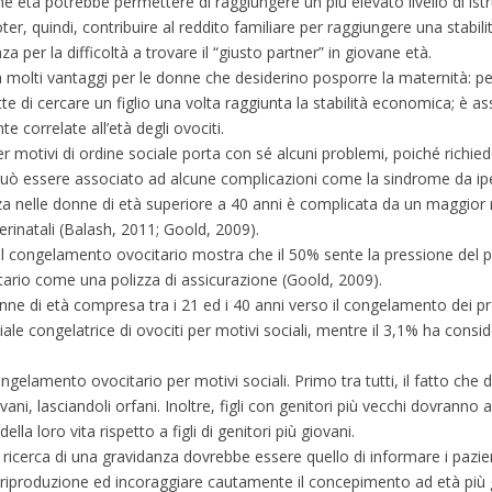
ne età potrebbe permettere di raggiungere un più elevato livello di ist
ter, quindi, contribuire al reddito familiare per raggiungere una stabi
za per la difficoltà a trovare il “giusto partner” in giovane età.
molti vantaggi per le donne che desiderino posporre la maternità: per
e di cercare un figlio una volta raggiunta la stabilità economica; è a
 correlate all’età degli ovociti.
er motivi di ordine sociale porta con sé alcuni problemi, poiché richi
può essere associato ad alcune complicazioni come la sindrome da ip
a nelle donne di età superiore a 40 anni è complicata da un maggior r
erinatali (Balash, 2011; Goold, 2009).
 al congelamento ovocitario mostra che il 50% sente la pressione del 
tario come una polizza di assicurazione (Goold, 2009).
e di età compresa tra i 21 ed i 40 anni verso il congelamento dei prop
le congelatrice di ovociti per motivi sociali, mentre il 3,1% ha consi
ngelamento ovocitario per motivi sociali. Primo tra tutti, il fatto che
i, lasciandoli orfani. Inoltre, figli con genitori più vecchi dovranno a
lla loro vita rispetto a figli di genitori più giovani.
 ricerca di una gravidanza dovrebbe essere quello di informare i pazient
 riproduzione ed incoraggiare cautamente il concepimento ad età più g