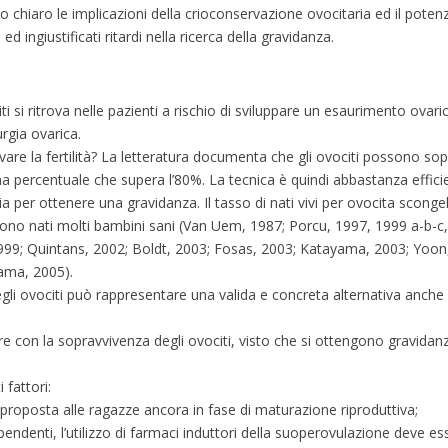
chiaro le implicazioni della crioconservazione ovocitaria ed il potenzi
ed ingiustificati ritardi nella ricerca della gravidanza.
i si ritrova nelle pazienti a rischio di sviluppare un esaurimento ova
rgia ovarica.
vare la fertilità? La letteratura documenta che gli ovociti possono s
 percentuale che supera l’80%. La tecnica è quindi abbastanza effici
 per ottenere una gravidanza. Il tasso di nati vivi per ovocita sconge
sono nati molti bambini sani (Van Uem, 1987; Porcu, 1997, 1999 a-b-c
999; Quintans, 2002; Boldt, 2003; Fosas, 2003; Katayama, 2003; Yoon,
yama, 2005).
li ovociti può rappresentare una valida e concreta alternativa anche p
re con la sopravvivenza degli ovociti, visto che si ottengono gravida
 fattori:
 proposta alle ragazze ancora in fase di maturazione riproduttiva;
ipendenti, l’utilizzo di farmaci induttori della suoperovulazione deve 