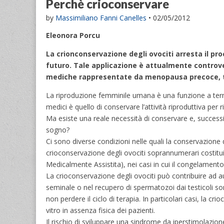
Perchè crioconservare
by
Massimiliano Fanni Canelles
•
02/05/2012
Eleonora Porcu
La crionconservazione degli ovociti arresta il pr
futuro. Tale applicazione è attualmente controve
mediche rappresentate da menopausa precoce, ter
La riproduzione femminile umana è una funzione a termi
medici è quello di conservare l’attività riproduttiva per rip
Ma esiste una reale necessità di conservare e, successi
sogno?
Ci sono diverse condizioni nelle quali la conservazione d
crioconservazione degli ovociti soprannumerari costituis
Medicalmente Assistita), nei casi in cui il congelamento 
La crioconservazione degli ovociti può contribuire ad au
seminale o nel recupero di spermatozoi dai testicoli s
non perdere il ciclo di terapia. In particolari casi, la 
vitro in assenza fisica dei pazienti.
Il rischio di sviluppare una sindrome da iperstimolazio