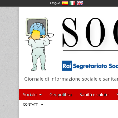
Lingue
Giornale di informazione sociale e sanita
SocialNews
Main
Skip
Sociale
Geopolitica
Sanità e salute
menu
to
Sub
CONTATTI
content
menu