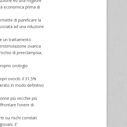
ruzione ed una migliore
lità economica prima di
mette di pianificare la
ssociata ad una riduzione
ede un trattamento
erstimolazione ovarica
ischio di preeclampsia,
proprio orologio
ri ovociti: il 31,5%
derato in modo definitivo
 donne più vecchie più
ffrontare l’onere di
i sui rischi correlati
iovani. E’