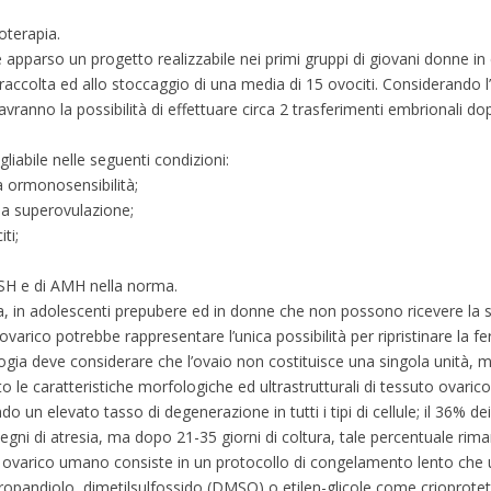
oterapia.
 apparso un progetto realizzabile nei primi gruppi di giovani donne in 
raccolta ed allo stoccaggio di una media di 15 ovociti. Considerando l
 avranno la possibilità di effettuare circa 2 trasferimenti embrionali do
liabile nelle seguenti condizioni:
a ormonosensibilità;
 la superovulazione;
ti;
 FSH e di AMH nella norma.
a, in adolescenti prepubere ed in donne che non possono ricevere la
rico potrebbe rappresentare l’unica possibilità per ripristinare la ferti
ogia deve considerare che l’ovaio non costituisce una singola unità,
ato le caratteristiche morfologiche ed ultrastrutturali di tessuto ovari
elevato tasso di degenerazione in tutti i tipi di cellule; il 36% dei 
egni di atresia, ma dopo 21-35 giorni di coltura, tale percentuale rima
 ovarico umano consiste in un protocollo di congelamento lento che u
opandiolo, dimetilsulfossido (DMSO) o etilen-glicole come crioprotett