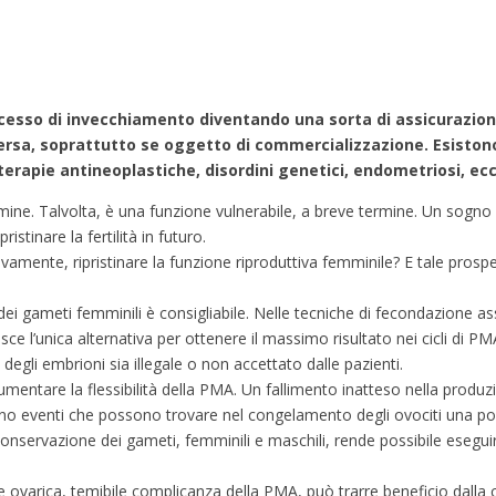
ocesso di invecchiamento diventando una sorta di assicurazione
rsa, soprattutto se oggetto di commercializzazione. Esistono,
apie antineoplastiche, disordini genetici, endometriosi, ecc
ne. Talvolta, è una funzione vulnerabile, a breve termine. Un sogno 
ristinare la fertilità in futuro.
vamente, ripristinare la funzione riproduttiva femminile? E tale prosp
ei gameti femminili è consigliabile. Nelle tecniche di fecondazione assi
ce l’unica alternativa per ottenere il massimo risultato nei cicli di P
degli embrioni sia illegale o non accettato dalle pazienti.
mentare la flessibilità della PMA. Un fallimento inatteso nella produzi
ono eventi che possono trovare nel congelamento degli ovociti una pos
crioconservazione dei gameti, femminili e maschili, rende possibile esegu
ne ovarica, temibile complicanza della PMA, può trarre beneficio dalla