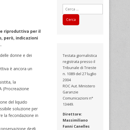
Ricerca
per:
 riproduttiva per il
 però, indicazioni
.
delle donne e dei
Testata giornalistica
registrata presso il
Tribunale di Trieste
ettiva è ancora un
n. 1089 del 27 luglio
2004
stita, la
ROC Aut. Ministero
MA (Procreazione
Garanzie
Comunicazioni n°
one del liquido
13449.
sibile soluzione per
Direttore:
ire la fecondazione in
Massimiliano
Fanni Canelles
 conservazione degli