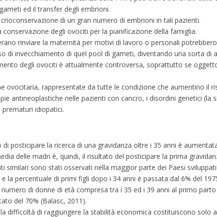
gameti ed il transfer degli embrioni.
 crioconservazione di un gran numero di embrioni in tali pazienti.
 conservazione degli ovociti per la pianificazione della famiglia.
rano rinviare la maternità per motivi di lavoro o personali potrebbero
sso di invecchiamento di quel pool di gameti, diventando una sorta di 
lamento degli ovociti è attualmente controversa, soprattutto se oggetto
e ovocitaria, rappresentate da tutte le condizione che aumentino il ri
antineoplastiche nelle pazienti con cancro, i disordini genetici (la 
i prematuri idiopatici.
i posticipare la ricerca di una gravidanza oltre i 35 anni è aumentata
dia delle madri è, quindi, il risultato del posticipare la prima gravida
 similari sono stati osservati nella maggior parte dei Paesi sviluppat
i e la percentuale di primi figli dopo i 34 anni è passata dal 6% del 19
il numero di donne di età compresa tra i 35 ed i 39 anni al primo parto
entato del 70% (Balasc, 2011).
la difficoltà di raggiungere la stabilità economica costituiscono solo al