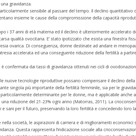
a una gravidanza.
rticolarmente sensibile al passare del tempo. Il declino quantitativo de
sentano insieme le cause della compromissione della capacità riprodut
opo i 37 anni di età materna ed il declino è ulteriormente accelerato 
rsa qualità ovocitaria. E’ stato ipotizzato che esista una finestra fiss
esia ovarica. Di conseguenza, donne destinate ad andare in menopau
resia accelerata ed una conseguente riduzione della fertilità a partire
a è confermata dai tassi di gravidanza ottenuti nei cicli di ovodonazion
e nuove tecnologie riproduttive possano compensare il declino della fer
e singola più importante della fertilità femminile, sia per le gravid
ità è particolarmente determinante per le donne, ma è applicabile anche
 con una riduzione del 21-23% ogni anno (Matorras, 2011). La crioconser
 e sani per il futuro, preservando la loro fertilità e concedendo loro la
nella società, le aspirazioni di carriera e di miglioramenti economici s
idanza. Questa rappresenta l’indicazione sociale alla crioconservazion