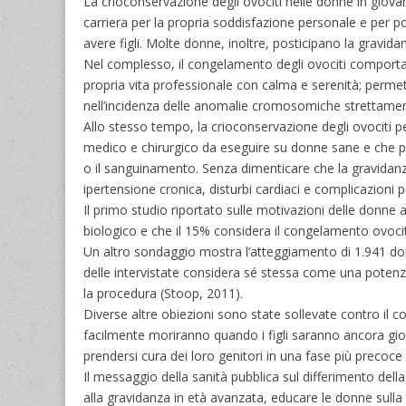
La crioconservazione degli ovociti nelle donne in giova
carriera per la propria soddisfazione personale e per po
avere figli. Molte donne, inoltre, posticipano la gravidan
Nel complesso, il congelamento degli ovociti comporta 
propria vita professionale con calma e serenità; permett
nell’incidenza delle anomalie cromosomiche strettamente
Allo stesso tempo, la crioconservazione degli ovociti p
medico e chirurgico da eseguire su donne sane e che 
o il sanguinamento. Senza dimenticare che la gravidanz
ipertensione cronica, disturbi cardiaci e complicazioni p
Il primo studio riportato sulle motivazioni delle donne
biologico e che il 15% considera il congelamento ovoci
Un altro sondaggio mostra l’atteggiamento di 1.941 donn
delle intervistate considera sé stessa come una potenzia
la procedura (Stoop, 2011).
Diverse altre obiezioni sono state sollevate contro il co
facilmente moriranno quando i figli saranno ancora giovan
prendersi cura dei loro genitori in una fase più precoce de
Il messaggio della sanità pubblica sul differimento della
alla gravidanza in età avanzata, educare le donne sulla