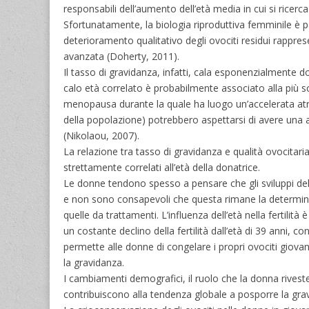
responsabili dell’aumento dell’età media in cui si ricerc
Sfortunatamente, la biologia riproduttiva femminile è pa
deterioramento qualitativo degli ovociti residui rappre
avanzata (Doherty, 2011).
Il tasso di gravidanza, infatti, cala esponenzialmente d
calo età correlato è probabilmente associato alla più sca
menopausa durante la quale ha luogo un’accelerata atr
della popolazione) potrebbero aspettarsi di avere una at
(Nikolaou, 2007).
La relazione tra tasso di gravidanza e qualità ovocitari
strettamente correlati all’età della donatrice.
Le donne tendono spesso a pensare che gli sviluppi dell
e non sono consapevoli che questa rimane la determinant
quelle da trattamenti. L’influenza dell’età nella fertil
un costante declino della fertilità dall’età di 39 anni,
permette alle donne di congelare i propri ovociti giovani
la gravidanza.
I cambiamenti demografici, il ruolo che la donna riveste 
contribuiscono alla tendenza globale a posporre la grav