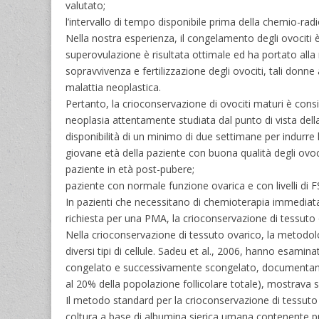
valutato;
l’intervallo di tempo disponibile prima della chemio-radi
Nella nostra esperienza, il congelamento degli ovociti è
superovulazione è risultata ottimale ed ha portato alla 
sopravvivenza e fertilizzazione degli ovociti, tali donne
malattia neoplastica.
Pertanto, la crioconservazione di ovociti maturi è consig
neoplasia attentamente studiata dal punto di vista dell
disponibilità di un minimo di due settimane per indurre
giovane età della paziente con buona qualità degli ovoci
paziente in età post-pubere;
paziente con normale funzione ovarica e con livelli di
In pazienti che necessitano di chemioterapia immediat
richiesta per una PMA, la crioconservazione di tessuto ova
Nella crioconservazione di tessuto ovarico, la metodol
diversi tipi di cellule. Sadeu et al., 2006, hanno esamin
congelato e successivamente scongelato, documentando un 
al 20% della popolazione follicolare totale), mostrava s
Il metodo standard per la crioconservazione di tessuto
coltura a base di albumina sierica umana contenente pr