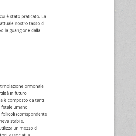
cui è stato praticato. La
’attuale nostro tasso di
po la guarigione dalla
 stimolazione ormonale
lità in futuro.
 ma è composto da tanti
co fetale umano
follicoli (corrispondente
neva stabile.
tilizza un mezzo di
ori, associati a