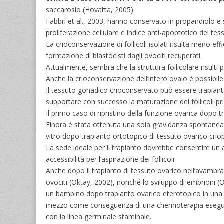
saccarosio (Hovatta, 2005).
Fabbri et al., 2003, hanno conservato in propandiolo e 
proliferazione cellulare e indice anti-apoptotico del te
La crioconservazione di follicoli isolati risulta meno ef
formazione di blastocisti dagli ovociti recuperati.
Attualmente, sembra che la struttura follicolare risulti
Anche la crioconservazione dell’intero ovaio è possibile
Il tessuto gonadico crioconservato può essere trapiantat
supportare con successo la maturazione dei follicoli pri
Il primo caso di ripristino della funzione ovarica dopo 
Finora è stata ottenuta una sola gravidanza spontanea 
vitro dopo trapianto ortotopico di tessuto ovarico crio
La sede ideale per il trapianto dovrebbe consentire un 
accessibilità per l’aspirazione dei follicoli.
Anche dopo il trapianto di tessuto ovarico nell’avambracc
ovociti (Oktay, 2002), nonché lo sviluppo di embrioni 
un bambino dopo trapianto ovarico eterotopico in una 
mezzo come conseguenza di una chemioterapia eseguita p
con la linea germinale staminale.