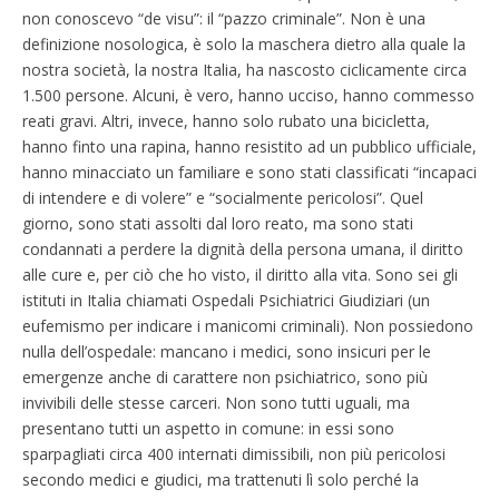
non conoscevo “de visu”: il “pazzo criminale”. Non è una
definizione nosologica, è solo la maschera dietro alla quale la
nostra società, la nostra Italia, ha nascosto ciclicamente circa
1.500 persone. Alcuni, è vero, hanno ucciso, hanno commesso
reati gravi. Altri, invece, hanno solo rubato una bicicletta,
hanno finto una rapina, hanno resistito ad un pubblico ufficiale,
hanno minacciato un familiare e sono stati classificati “incapaci
di intendere e di volere” e “socialmente pericolosi”. Quel
giorno, sono stati assolti dal loro reato, ma sono stati
condannati a perdere la dignità della persona umana, il diritto
alle cure e, per ciò che ho visto, il diritto alla vita. Sono sei gli
istituti in Italia chiamati Ospedali Psichiatrici Giudiziari (un
eufemismo per indicare i manicomi criminali). Non possiedono
nulla dell’ospedale: mancano i medici, sono insicuri per le
emergenze anche di carattere non psichiatrico, sono più
invivibili delle stesse carceri. Non sono tutti uguali, ma
presentano tutti un aspetto in comune: in essi sono
sparpagliati circa 400 internati dimissibili, non più pericolosi
secondo medici e giudici, ma trattenuti lì solo perché la