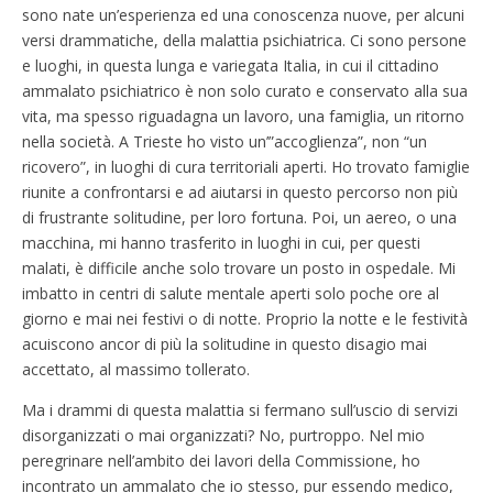
sono nate un’esperienza ed una conoscenza nuove, per alcuni
versi drammatiche, della malattia psichiatrica. Ci sono persone
e luoghi, in questa lunga e variegata Italia, in cui il cittadino
ammalato psichiatrico è non solo curato e conservato alla sua
vita, ma spesso riguadagna un lavoro, una famiglia, un ritorno
nella società. A Trieste ho visto un’”accoglienza”, non “un
ricovero”, in luoghi di cura territoriali aperti. Ho trovato famiglie
riunite a confrontarsi e ad aiutarsi in questo percorso non più
di frustrante solitudine, per loro fortuna. Poi, un aereo, o una
macchina, mi hanno trasferito in luoghi in cui, per questi
malati, è difficile anche solo trovare un posto in ospedale. Mi
imbatto in centri di salute mentale aperti solo poche ore al
giorno e mai nei festivi o di notte. Proprio la notte e le festività
acuiscono ancor di più la solitudine in questo disagio mai
accettato, al massimo tollerato.
Ma i drammi di questa malattia si fermano sull’uscio di servizi
disorganizzati o mai organizzati? No, purtroppo. Nel mio
peregrinare nell’ambito dei lavori della Commissione, ho
incontrato un ammalato che io stesso, pur essendo medico,