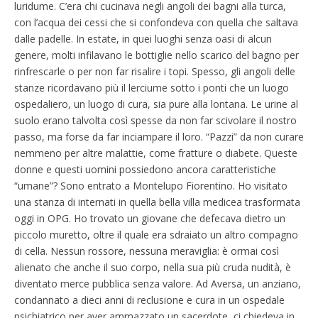
luridume. C’era chi cucinava negli angoli dei bagni alla turca,
con l’acqua dei cessi che si confondeva con quella che saltava
dalle padelle. In estate, in quei luoghi senza oasi di alcun
genere, molti infilavano le bottiglie nello scarico del bagno per
rinfrescarle o per non far risalire i topi. Spesso, gli angoli delle
stanze ricordavano più il lerciume sotto i ponti che un luogo
ospedaliero, un luogo di cura, sia pure alla lontana. Le urine al
suolo erano talvolta così spesse da non far scivolare il nostro
passo, ma forse da far inciampare il loro. “Pazzi” da non curare
nemmeno per altre malattie, come fratture o diabete. Queste
donne e questi uomini possiedono ancora caratteristiche
“umane”? Sono entrato a Montelupo Fiorentino. Ho visitato
una stanza di internati in quella bella villa medicea trasformata
oggi in OPG. Ho trovato un giovane che defecava dietro un
piccolo muretto, oltre il quale era sdraiato un altro compagno
di cella. Nessun rossore, nessuna meraviglia: è ormai così
alienato che anche il suo corpo, nella sua più cruda nudità, è
diventato merce pubblica senza valore. Ad Aversa, un anziano,
condannato a dieci anni di reclusione e cura in un ospedale
psichiatrico per aver ammazzato un sacerdote, ci chiedeva in