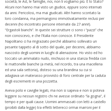
società, le Asl, le famiglie, noi, non li vogliamo più. E lo Stato?
Alcuni non hanno mai visto un giudice, eppure sono internati
da anni. Pericolosi, ma mai giudicati. Altri hanno scontato la
loro condanna, ma permangono immotivatamente reclusi per
decenni (ho incontrato persone internate da 27 anni!).
“Ergastoli bianchi”. In queste sei strutture ci sono i “pazzi” che
non conoscevo, e che l’Italia non conosce. Il Presidente
Napolitano ci ha ringraziato perché abbiamo sollevato un
pesante tappeto al di sotto del quale, per decenni, abbiamo
nascosto degli uomini in luoghi di alienazione. Ho visto ed ho
toccato un ammalato nudo, rinchiuso in una stanza fredda con
le mattonelle bianche (a metà, nel ricordo, tra una macelleria
ed una sala settoria), disteso su una brandina su cui si
adagiava un materasso provvisto di foro centrale per la caduta
degli escrementi in una pozzetta.
Aveva polsi e caviglie legati, ma non si sapeva e non si poteva
leggere su nessun registro chi ne avesse ordinato “la gogna”, il
tempo e per quali cause. Uomini ammassati con letti a castello
(proibiti dalla legge) tra effetti letterecci ormai marroni per il