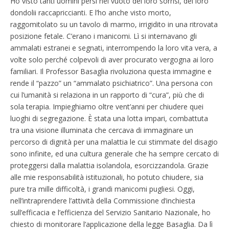
Ho visto tanti uomini persi nel vuoto dei loro sorrisi, dei loro
dondolii raccapriccianti. E l’ho anche visto morto,
raggomitolato su un tavolo di marmo, irrigidito in una ritrovata
posizione fetale. C’erano i manicomi. Lì si internavano gli
ammalati estranei e segnati, interrompendo la loro vita vera, a
volte solo perché colpevoli di aver procurato vergogna ai loro
familiari. Il Professor Basaglia rivoluziona questa immagine e
rende il “pazzo” un “ammalato psichiatrico”. Una persona con
cui l’umanità si relaziona in un rapporto di “cura”, più che di
sola terapia. Impieghiamo oltre vent’anni per chiudere quei
luoghi di segregazione. È stata una lotta impari, combattuta
tra una visione illuminata che cercava di immaginare un
percorso di dignità per una malattia le cui stimmate del disagio
sono infinite, ed una cultura generale che ha sempre cercato di
proteggersi dalla malattia isolandola, esorcizzandola. Grazie
alle mie responsabilità istituzionali, ho potuto chiudere, sia
pure tra mille difficoltà, i grandi manicomi pugliesi. Oggi,
nell’intraprendere l’attività della Commissione d’inchiesta
sull’efficacia e l’efficienza del Servizio Sanitario Nazionale, ho
chiesto di monitorare l’applicazione della legge Basaglia. Da lì