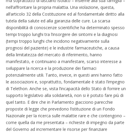
ma soprattutto di lasciarlo isolato – insieme alla sua famiglia –
nell’affrontare la propria malattia. Una violazione, questa,
all’articolo 32 della Costituzione ed al fondamentale diritto alla
tutela della salute ed alla garanzia delle cure. La scarsa
disponibilità di conoscenze scientifiche ha determinato spesso
tempi troppo lunghi tra l’insorgere dei sintomi e la diagnosi
(tempi troppo lunghi che incidono negativamente sulla
prognosi del paziente) e le industrie farmaceutiche, a causa
della limitatezza del mercato di riferimento, hanno
manifestato, e continuano a manifestare, scarso interesse a
sviluppare la ricerca e la produzione dei farmaci
potenzialmente utili. Tanto, invece, in questi anni hanno fatto
le associazioni e, soprattutto, fondamentale è stato l’impegno
di Telethon. Anche se, vista l’incapacità dello Stato di fornire un
supporto legislativo alla solidarietà, non si è potuto fare più di
quel tanto. E dire che in Parlamento giacciono parecchie
proposte di legge che prevedono l’istituzione di un Fondo
Nazionale per la ricerca sulle malattie rare e che contengono –
come quella da me presentata – richieste di impegno da parte
del Governo ad incrementare le risorse per finanziare