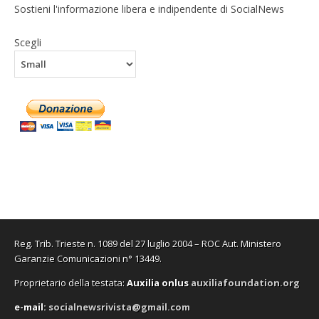
Sostieni l'informazione libera e indipendente di SocialNews
Scegli
Reg. Trib. Trieste n. 1089 del 27 luglio 2004 – ROC Aut. Ministero
Garanzie Comunicazioni n° 13449.
Proprietario della testata:
A
uxilia onlus
auxiliafoundation.org
e-mail:
socialnewsrivista@gmail.com