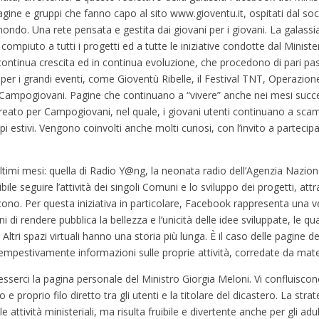
pagine e gruppi che fanno capo al sito www.gioventu.it, ospitati dal soc
ondo. Una rete pensata e gestita dai giovani per i giovani. La galass
compiuto a tutti i progetti ed a tutte le iniziative condotte dal Minist
i in continua crescita ed in continua evoluzione, che procedono di pari pa
c per i grandi eventi, come Gioventù Ribelle, il Festival TNT, Operaz
e Campogiovani. Pagine che continuano a “vivere” anche nei mesi succes
 creato per Campogiovani, nel quale, i giovani utenti continuano a sca
i estivi. Vengono coinvolti anche molti curiosi, con l’invito a parteci
ltimi mesi: quella di Radio Y@ng, la neonata radio dell’Agenzia Naziona
ile seguire l’attività dei singoli Comuni e lo sviluppo dei progetti, att
scono. Per questa iniziativa in particolare, Facebook rappresenta una 
i rendere pubblica la bellezza e l’unicità delle idee sviluppate, le qu
i. Altri spazi virtuali hanno una storia più lunga. È il caso delle pagine
tempestivamente informazioni sulle proprie attività, corredate da mate
 esserci la pagina personale del Ministro Giorgia Meloni. Vi confluisc
proprio filo diretto tra gli utenti e la titolare del dicastero. La stra
 attività ministeriali, ma risulta fruibile e divertente anche per gli ad