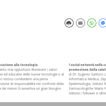
ucazione alla tecnologia
I social network nella 
anto mai opportuno illuminare i valori
promozione della salu
ivi ed educativi delle nuove tecnologie e al
di Dr. Eugenio Santoro L
o stesso condividere una piena
Informatica Medica, Dip
zione di responsabilità nei confronti della
Epidemiologia, Istituto 
a dei minori Si avvertiva un gran bisogno
Farmacologiche Mario N
a discussione pubblica sulla cultura del
milione i follower e oltr
gioco, un dibattito sereno per affrontare
seguono, rispettivamente,
pporto tra…
Twitter e la propria pagi