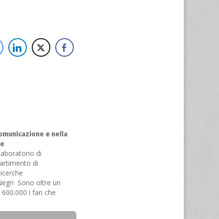
comunicazione e nella
te
aboratorio di
artimento di
Ricerche
egri Sono oltre un
e 600.000 i fan che
 il proprio profilo di
na pubblica di