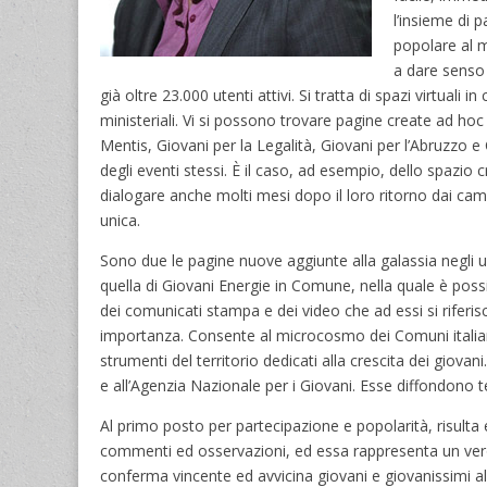
l’insieme di 
popolare al m
a dare senso 
già oltre 23.000 utenti attivi. Si tratta di spazi virtual
ministeriali. Vi si possono trovare pagine create ad ho
Mentis, Giovani per la Legalità, Giovani per l’Abruzzo 
degli eventi stessi. È il caso, ad esempio, dello spazio
dialogare anche molti mesi dopo il loro ritorno dai camp
unica.
Sono due le pagine nuove aggiunte alla galassia negli u
quella di Giovani Energie in Comune, nella quale è possib
dei comunicati stampa e dei video che ad essi si riferi
importanza. Consente al microcosmo dei Comuni italiani d
strumenti del territorio dedicati alla crescita dei giovan
e all’Agenzia Nazionale per i Giovani. Esse diffondono 
Al primo posto per partecipazione e popolarità, risulta
commenti ed osservazioni, ed essa rappresenta un vero e 
conferma vincente ed avvicina giovani e giovanissimi alle