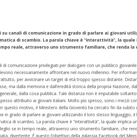
 su canali di comunicazione in grado di parlare ai giovani utili
mmatica di scambio. La parola chiave è “interattività”, la quale
n tempo reale, attraverso uno strumento familiare, che renda la
i di comunicazione privilegiati per dialogare con un pubblico giovanile
i devono necessariamente affrontare nel nuovo millennio. Per informa
attutto, per avvicinare un target di età troppo spesso distante. Dista
tesse, ma dalla memoria e dall’eredità storica della propria Nazione, dal
n generale, dalla cosa pubblica. Tale distanza non è imputabile soltanto
spesso attribuito ai giovani italiani. Molto più spesso, sono i mezzi com
er questo motivo, il Ministero della Gioventù ha cercato fin da subito 
 in grado di parlare ai giovani utilizzando il loro stesso linguaggio, il
atica di scambio. La parola chiave è “interattività”, la quale implica u
i. Meglio se in tempo reale, attraverso uno strumento familiare, che r
iata, divertente. É questo l’obiettivo della galassia Facebook del Mini