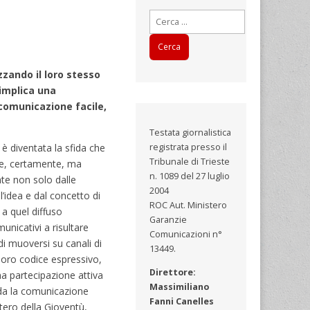
Ricerca
per:
zzando il loro stesso
 implica una
 comunicazione facile,
Testata giornalistica
 è diventata la sfida che
registrata presso il
Tribunale di Trieste
re, certamente, ma
n. 1089 del 27 luglio
nte non solo dalle
2004
l’idea e dal concetto di
ROC Aut. Ministero
 a quel diffuso
Garanzie
unicativi a risultare
Comunicazioni n°
di muoversi su canali di
13449.
 loro codice espressivo,
Direttore:
na partecipazione attiva
Massimiliano
enda la comunicazione
Fanni Canelles
stero della Gioventù,