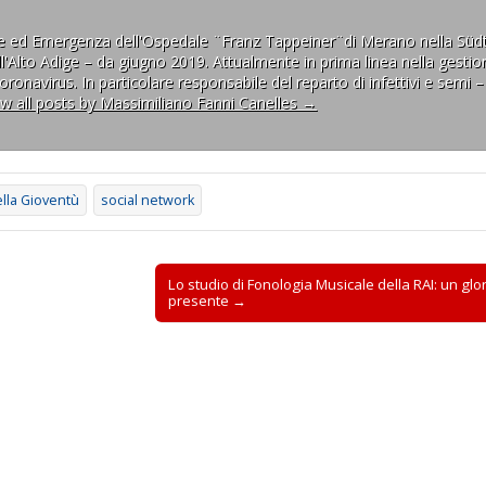
Facebook per essere inf
scoperte scientifiche I 
ne ed Emergenza dell'Ospedale ¨Franz Tappeiner¨di Merano nella Südt
l'Alto Adige – da giugno 2019. Attualmente in prima linea nella gestion
ronavirus. In particolare responsabile del reparto di infettivi e semi –
ew all posts by Massimiliano Fanni Canelles
→
lla Gioventù
social network
Lo studio di Fonologia Musicale della RAI: un gl
presente →