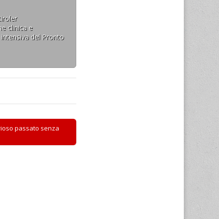
ormati sulle nuove
social media…
iroler
e clinica e
 intensiva del Pronto
orioso passato senza