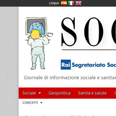
Lingue
Giornale di informazione sociale e sanita
SocialNews
Main
Skip
Sociale
Geopolitica
Sanità e salute
menu
to
Sub
CONTATTI
content
menu