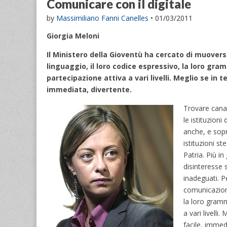
Comunicare con il digitale
by
Massimiliano Fanni Canelles
•
01/03/2011
Giorgia Meloni
Il Ministero della Gioventù ha cercato di muoversi
linguaggio, il loro codice espressivo, la loro gra
partecipazione attiva a vari livelli. Meglio se i
immediata, divertente.
Trovare canal
le istituzion
anche, e sopr
istituzioni s
Patria. Più i
disinteresse 
inadeguati. P
comunicazione
la loro gramm
a vari livell
facile, immed