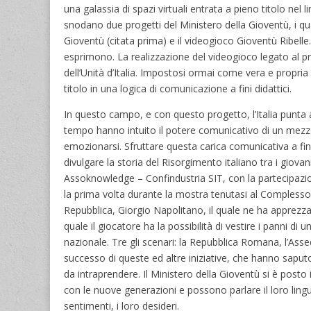
una galassia di spazi virtuali entrata a pieno titolo nel 
snodano due progetti del Ministero della Gioventù, i 
Gioventù (citata prima) e il videogioco Gioventù Ribelle
esprimono. La realizzazione del videogioco legato al pr
dell’Unità d’Italia. Impostosi ormai come vera e propria
titolo in una logica di comunicazione a fini didattici.
In questo campo, e con questo progetto, l’Italia punta a
tempo hanno intuito il potere comunicativo di un mezzo
emozionarsi. Sfruttare questa carica comunicativa a fini 
divulgare la storia del Risorgimento italiano tra i giovani
Assoknowledge – Confindustria SIT, con la partecipazion
la prima volta durante la mostra tenutasi al Complesso 
Repubblica, Giorgio Napolitano, il quale ne ha apprezzato
quale il giocatore ha la possibilità di vestire i panni d
nazionale. Tre gli scenari: la Repubblica Romana, l’Asse
successo di queste ed altre iniziative, che hanno saput
da intraprendere. Il Ministero della Gioventù si è posto
con le nuove generazioni e possono parlare il loro linguag
sentimenti, i loro desideri.