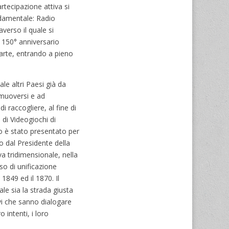
artecipazione attiva si
ndamentale: Radio
verso il quale si
l 150° anniversario
 arte, entrando a pieno
le altri Paesi già da
mmuoversi e ad
i raccogliere, al fine di
i di Videogiochi di
co è stato presentato per
o dal Presidente della
va tridimensionale, nella
so di unificazione
1849 ed il 1870. Il
le sia la strada giusta
ivi che sanno dialogare
 intenti, i loro