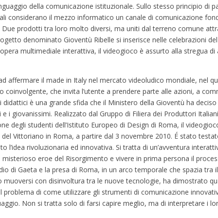
linguaggio della comunicazione istituzionale. Sullo stesso principio di p
quali considerano il mezzo informatico un canale di comunicazione fo
. Due prodotti tra loro molto diversi, ma uniti dal terreno comune attra
ogetto denominato Gioventù Ribelle si inserisce nelle celebrazioni de
 opera multimediale interattiva, il videogioco è assurto alla stregua di
d affermare il made in Italy nel mercato videoludico mondiale, nel qua
 coinvolgente, che invita l’utente a prendere parte alle azioni, a co
didattici è una grande sfida che il Ministero della Gioventù ha deciso d
 e i giovanissimi. Realizzato dal Gruppo di Filiera dei Produttori Italian
e degli studenti dell’Istituto Europeo di Design di Roma, il videogio
del Vittoriano in Roma, a partire dal 3 novembre 2010. É stato testat
 l’idea rivoluzionaria ed innovativa. Si tratta di un’avventura interatti
i un misterioso eroe del Risorgimento e vivere in prima persona il proces
dio di Gaeta e la presa di Roma, in un arco temporale che spazia tra il 
o muoversi con disinvoltura tra le nuove tecnologie, ha dimostrato qua
 il problema di come utilizzare gli strumenti di comunicazione innovat
gio. Non si tratta solo di farsi capire meglio, ma di interpretare i loro