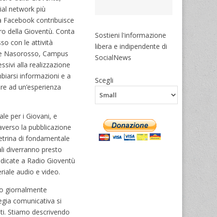
ial network più
ia Facebook contribuisce
ero della Gioventù. Conta
Sostieni l'informazione
sso con le attività
libera e indipendente di
ione Nasorosso, Campus
SocialNews
sivi alla realizzazione
mbiarsi informazioni e a
Scegli
pare ad un’esperienza
le per i Giovani, e
raverso la pubblicazione
vetrina di fondamentale
ali diverranno presto
 dedicate a Radio Gioventù
riale audio e video.
ono giornalmente
tegia comunicativa si
ulti. Stiamo descrivendo