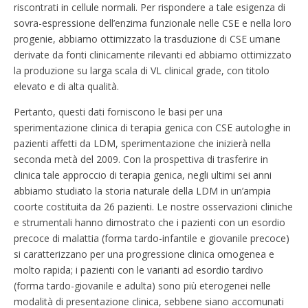
riscontrati in cellule normali. Per rispondere a tale esigenza di
sovra-espressione dell’enzima funzionale nelle CSE e nella loro
progenie, abbiamo ottimizzato la trasduzione di CSE umane
derivate da fonti clinicamente rilevanti ed abbiamo ottimizzato
la produzione su larga scala di VL clinical grade, con titolo
elevato e di alta qualità.
Pertanto, questi dati forniscono le basi per una
sperimentazione clinica di terapia genica con CSE autologhe in
pazienti affetti da LDM, sperimentazione che inizierà nella
seconda metà del 2009. Con la prospettiva di trasferire in
clinica tale approccio di terapia genica, negli ultimi sei anni
abbiamo studiato la storia naturale della LDM in un’ampia
coorte costituita da 26 pazienti. Le nostre osservazioni cliniche
e strumentali hanno dimostrato che i pazienti con un esordio
precoce di malattia (forma tardo-infantile e giovanile precoce)
si caratterizzano per una progressione clinica omogenea e
molto rapida; i pazienti con le varianti ad esordio tardivo
(forma tardo-giovanile e adulta) sono più eterogenei nelle
modalità di presentazione clinica, sebbene siano accomunati