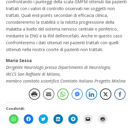
confrontando i punteggi della scala GMFM ottenuti dai pazienti
trattati con i valori di controllo osservati nei soggetti non
trattati. Quali end-points secondari di efficacia clinica,
considereremo la stabilità o la ridotta progressione della
malattia a livello del sistema nervoso centrale e periferico,
mediante la ENG e la RM dell’encefalo. Anche in questo caso
confronteremo i dati ottenuti nei pazienti trattati con quelli
ottenuti nella nostra coorte di pazienti non trattati.
Maria Sessa
Dirigente Neurologo presso Dipartimento di Neurologia,
IRCCS San Raffaele di Milano,
membro comitato scientifico Comitato Italiano Progetto Mielina
Condividi:
F
F
F
F
F
F
F
a
a
a
a
a
a
a
i
i
i
i
i
i
i
c
c
c
c
c
c
c