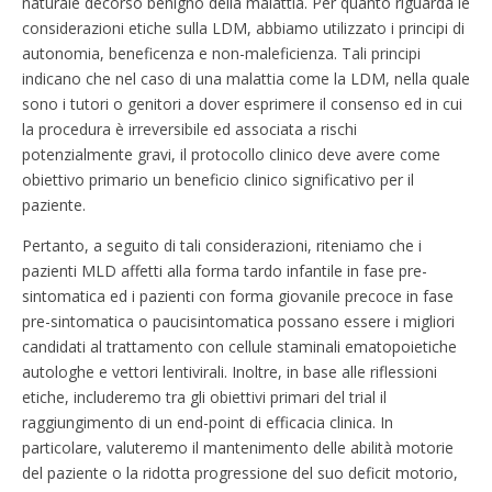
naturale decorso benigno della malattia. Per quanto riguarda le
considerazioni etiche sulla LDM, abbiamo utilizzato i principi di
autonomia, beneficenza e non-maleficienza. Tali principi
indicano che nel caso di una malattia come la LDM, nella quale
sono i tutori o genitori a dover esprimere il consenso ed in cui
la procedura è irreversibile ed associata a rischi
potenzialmente gravi, il protocollo clinico deve avere come
obiettivo primario un beneficio clinico significativo per il
paziente.
Pertanto, a seguito di tali considerazioni, riteniamo che i
pazienti MLD affetti alla forma tardo infantile in fase pre-
sintomatica ed i pazienti con forma giovanile precoce in fase
pre-sintomatica o paucisintomatica possano essere i migliori
candidati al trattamento con cellule staminali ematopoietiche
autologhe e vettori lentivirali. Inoltre, in base alle riflessioni
etiche, includeremo tra gli obiettivi primari del trial il
raggiungimento di un end-point di efficacia clinica. In
particolare, valuteremo il mantenimento delle abilità motorie
del paziente o la ridotta progressione del suo deficit motorio,