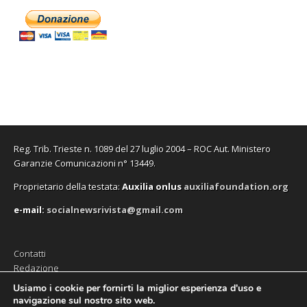
Reg. Trib. Trieste n. 1089 del 27 luglio 2004 – ROC Aut. Ministero
Garanzie Comunicazioni n° 13449.
Proprietario della testata:
A
uxilia onlus
auxiliafoundation.org
e-mail:
socialnewsrivista@gmail.com
Contatti
Redazione
Editore (Auxilia ODV)
Usiamo i cookie per fornirti la miglior esperienza d'uso e
navigazione sul nostro sito web.
Privacy