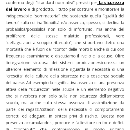
conferma degli “standard normativi” previsti per
la sicurezza
del lavoro
e di prodotto. Il tutto per costruire e monitorare la
indispensabile “sommatoria” che sostanzia quella “qualità del
lavoro” sulla cui inaffidabilità e/o assenza, spesso, si declina la
probabilità/possibilità non solo di infortunio, ma anche del
proliferare delle stesse malattie professionali, vere
“deflagrazioni a scoppio ritardato”, che si portano dietro una
mortalità che è fuori dal “conto” delle morti bianche di cui con
frequenza esaminiamo e discutiamo il livello e la cause. Oltre
l’integrazione virtuosa dei sistemi produzione/sicurezza un
ulteriore elemento di riflessione riguarda la necessità di una
“crescita” della cultura della sicurezza nella coscienza sociale
del paese. Ad esempio la significativa assenza di una presenza
attiva della “sicurezza” nelle scuole è un elemento negativo
che si riverbera non solo sulla non sicurezza dell’ambiente
scuola, ma anche sulla stessa assenza di assimilazione da
parte dei ragazzi/cittadini della necessità di comportamenti
corretti ed adeguati, in sintesi privi di rischio. Questa non
presenza accumulandosi, produce e fa lievitare un forte deficit
di “contenuti” che contribuiscono in modo unitario