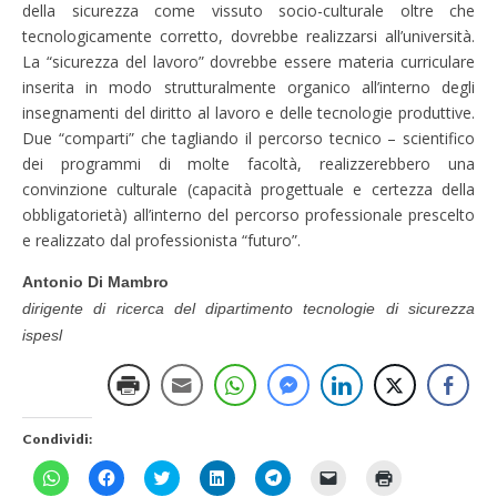
della sicurezza come vissuto socio-culturale oltre che
tecnologicamente corretto, dovrebbe realizzarsi all’università.
La “sicurezza del lavoro” dovrebbe essere materia curriculare
inserita in modo strutturalmente organico all’interno degli
insegnamenti del diritto al lavoro e delle tecnologie produttive.
Due “comparti” che tagliando il percorso tecnico – scientifico
dei programmi di molte facoltà, realizzerebbero una
convinzione culturale (capacità progettuale e certezza della
obbligatorietà) all’interno del percorso professionale prescelto
e realizzato dal professionista “futuro”.
Antonio Di Mambro
dirigente di ricerca del dipartimento tecnologie di sicurezza
ispesl
Condividi:
F
F
F
F
F
F
F
a
a
a
a
a
a
a