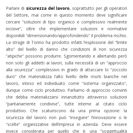
Parlare di
sicurezza del lavoro
, soprattutto per gli operatori
del Settore, mai come in questo momento deve significare
cercare “soluzioni di tipo organico e complessivo realmente
incisive”, oltre che implementare soluzioni e normative
disponibili “dimensionando/approfondendo” il problema rischio.
La strage di Torino ha prodotto infatti l’esplosione del “limite
alto” del livello di danno che condizioni di non sicurezza
“atipiche” possono produrre. Sgomentando e allertando però
non solo gli addetti ai lavori, sulla necessità di un “approccio
alla sicurezza” complessivo in grado di attaccare lo “zoccolo
duro” che materializza l’alto livello delle morti bianche nel
lavoro, inteso ed individuato come “sistema organizzato”,
dunque come ciclo produttivo. Parliamo di approccio convinti
che debba materializzarsi innanzitutto attraverso soluzioni
“paritariamente condivise”, tutte interne al citato ciclo
produttivo. Che scaturiscono da una prima opzione: la
sicurezza del lavoro non può “inseguire” l’innovazione o le
“scelte” organizzative dell’impresa in azienda. Deve essere
invece considerata per quello che è: una “soggettualità