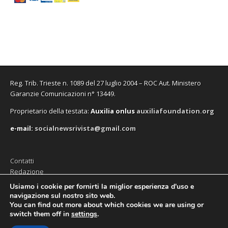
v
v
u
n
v
e
)
a
a
o
u
a
i
f
f
v
o
f
n
i
i
a
v
i
u
n
n
f
a
n
n
e
e
i
f
e
a
s
s
n
i
s
n
t
t
e
n
t
u
r
r
s
e
r
o
a
a
t
s
a
v
)
)
r
t
)
a
a
r
f
)
a
i
Reg. Trib. Trieste n. 1089 del 27 luglio 2004 – ROC Aut. Ministero
)
n
e
Garanzie Comunicazioni n° 13449.
s
t
Proprietario della testata:
A
uxilia onlus
auxiliafoundation.org
r
a
)
e-mail:
socialnewsrivista@gmail.com
Contatti
Redazione
Editore (Auxilia ODV)
Usiamo i cookie per fornirti la miglior esperienza d'uso e
navigazione sul nostro sito web.
Privacy
You can find out more about which cookies we are using or
switch them off in
settings
.