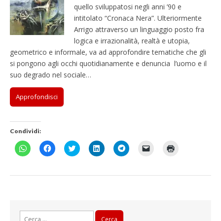
quello sviluppatosi negli anni ’90 e
intitolato “Cronaca Nera”. Ulteriormente
Arrigo attraverso un linguaggio posto fra
logica e irrazionalità, realtà e utopia,
geometrico e informale, va ad approfondire tematiche che gli
si pongono agli occhi quotidianamente e denuncia l’uomo e il
suo degrado nel sociale…
Approfondisci
Condividi:
F
F
F
F
F
F
F
a
a
a
a
a
a
a
i
i
i
i
i
i
i
c
c
c
c
c
c
c
l
l
l
l
l
l
l
i
i
i
i
i
i
i
c
c
c
c
c
c
c
p
p
q
q
p
p
q
e
e
u
u
e
e
u
r
r
i
i
r
r
i
c
c
p
p
c
i
p
Ricerca
o
o
e
e
o
n
e