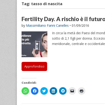
Tag:
tasso di nascita
Fertility Day. A rischio è il futuro
by
Massimiliano Fanni Canelles
•
01/09/2016
In circa la metà dei Paesi del mondo
sotto di 2,1 figli per donna. Eccezi
meridionale, centrale e occidental
Approfondisci
Condividi:
F
F
F
F
F
F
F
a
a
a
a
a
a
a
i
i
i
i
i
i
i
c
c
c
c
c
c
c
l
l
l
l
l
l
l