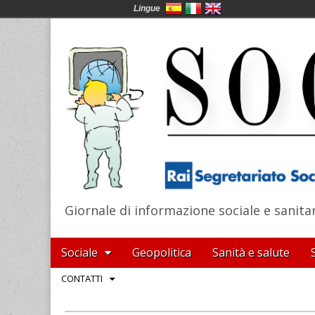
Lingue
Giornale di informazione sociale e sanita
SocialNews
Main
Skip
Sociale
Geopolitica
Sanità e salute
menu
to
Sub
CONTATTI
content
menu