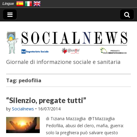
Lingue
Giornale di informazione sociale e sanitaria
SocialNews
Tag:
pedofilia
“Silenzio, pregate tutti”
by
Socialnews
•
16/07/2014
di Tiziana Mazzaglia @TMazzaglia
Pedofilia, abusi del clero, mafia, guerra:
solo la preghiera può salvare questo