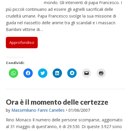
mondo. Gli interventi di papa Francesco. I
più piccoli continuano ad essere gli agnelli sacrificali delle
crudeltà umane. Papa Francesco svolge la sua missione di
guida nel riassetto delle anime tra gli scandali e i massacri.
Bambini vittime di…
Approfondisci
Condividi:
F
F
F
F
F
F
F
a
a
a
a
a
a
a
i
i
i
i
i
i
i
c
c
c
c
c
c
c
l
l
l
l
l
l
l
i
i
i
i
i
i
i
c
c
c
c
c
c
c
p
p
q
q
p
p
q
Ora è il momento delle certezze
e
e
u
u
e
e
u
r
r
i
i
r
r
i
by
Massimiliano Fanni Canelles
•
01/06/2007
c
c
p
p
c
i
p
o
o
e
e
o
n
e
n
n
r
r
n
v
r
Rino Monaco Il numero delle persone scomparse, aggiornato
d
d
c
c
d
i
s
i
i
o
o
i
a
t
al 31 maggio di quest’anno, è di 29.530. Di queste 3.927 sono
v
v
n
n
v
r
a