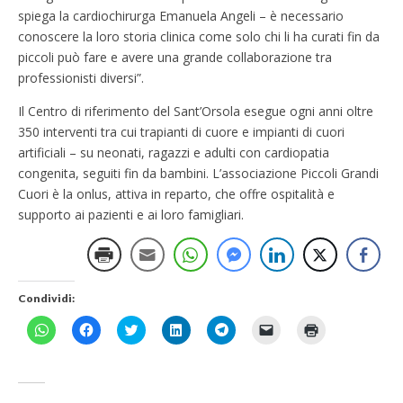
spiega la cardiochirurga Emanuela Angeli – è necessario
conoscere la loro storia clinica come solo chi li ha curati fin da
piccoli può fare e avere una grande collaborazione tra
professionisti diversi”.
Il Centro di riferimento del Sant’Orsola esegue ogni anni oltre
350 interventi tra cui trapianti di cuore e impianti di cuori
artificiali – su neonati, ragazzi e adulti con cardiopatia
congenita, seguiti fin da bambini. L’associazione Piccoli Grandi
Cuori è la onlus, attiva in reparto, che offre ospitalità e
supporto ai pazienti e ai loro famigliari.
Condividi:
F
F
F
F
F
F
F
a
a
a
a
a
a
a
i
i
i
i
i
i
i
c
c
c
c
c
c
c
l
l
l
l
l
l
l
i
i
i
i
i
i
i
c
c
c
c
c
c
c