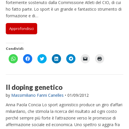
fortemente sostenuto dalla Commissione Atleti del CIO, di cui
ho fatto parte. Lo sport è un grande e fantastico strumento di
formazione e di…
Approfondisci
Condividi:
F
F
F
F
F
F
F
a
a
a
a
a
a
a
i
i
i
i
i
i
i
c
c
c
c
c
c
c
l
l
l
l
l
l
l
i
i
i
i
i
i
i
c
c
c
c
c
c
c
p
p
q
q
p
p
q
Il doping genetico
e
e
u
u
e
e
u
r
r
i
i
r
r
i
by
Massimiliano Fanni Canelles
•
01/09/2012
c
c
p
p
c
i
p
o
o
e
e
o
n
e
n
n
r
r
n
v
r
Anna Paola Concia Lo sport agonistico produce un giro d’affari
d
d
c
c
d
i
s
i
i
o
o
i
a
t
miliardario, che stimola la ricerca del risultato ad ogni costo
v
v
n
n
v
r
a
perché sempre più forte è l’attrazione verso le promesse di
i
i
d
d
i
e
m
d
d
i
i
d
u
p
affermazione sociale ed economica. Uno spettro si aggira fra
e
e
v
v
e
n
a