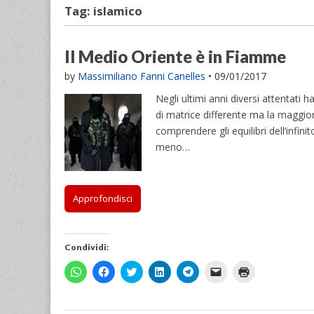
Tag:
islamico
Il Medio Oriente è in Fiamme
by
Massimiliano Fanni Canelles
•
09/01/2017
Negli ultimi anni diversi attentati h
di matrice differente ma la maggior
comprendere gli equilibri dell’infin
meno…
Approfondisci
Condividi:
F
F
F
F
F
F
F
a
a
a
a
a
a
a
i
i
i
i
i
i
i
c
c
c
c
c
c
c
l
l
l
l
l
l
l