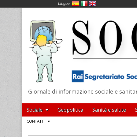
Lingue
Giornale di informazione sociale e sanita
SocialNews
Main
Skip
Sociale
Geopolitica
Sanità e salute
menu
to
Sub
CONTATTI
content
menu