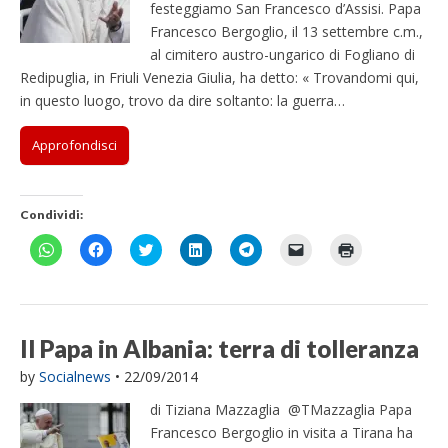
festeggiamo San Francesco d’Assisi. Papa
Francesco Bergoglio, il 13 settembre c.m.,
al cimitero austro-ungarico di Fogliano di
Redipuglia, in Friuli Venezia Giulia, ha detto: « Trovandomi qui,
in questo luogo, trovo da dire soltanto: la guerra…
Approfondisci
Condividi:
F
F
F
F
F
F
F
a
a
a
a
a
a
a
i
i
i
i
i
i
i
c
c
c
c
c
c
c
l
l
l
l
l
l
l
i
i
i
i
i
i
i
c
c
c
c
c
c
c
p
p
q
q
p
p
q
Il Papa in Albania: terra di tolleranza
e
e
u
u
e
e
u
r
r
i
i
r
r
i
by
Socialnews
•
22/09/2014
c
c
p
p
c
i
p
o
o
e
e
o
n
e
n
n
r
r
n
v
r
di Tiziana Mazzaglia @TMazzaglia Papa
d
d
c
c
d
i
s
i
i
o
o
i
a
t
Francesco Bergoglio in visita a Tirana ha
v
v
n
n
v
r
a