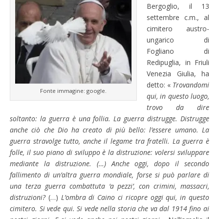
Bergoglio, il 13
settembre c.m., al
cimitero austro-
ungarico di
Fogliano di
Redipuglia, in Friuli
Venezia Giulia, ha
detto: «
Trovandomi
Fonte immagine: google.
qui, in questo luogo,
trovo da dire
soltanto: la guerra è una follia. La guerra distrugge. Distrugge
anche ciò che Dio ha creato di più bello: l’essere umano. La
guerra stravolge tutto, anche il legame tra fratelli. La guerra è
folle, il suo piano di sviluppo è la distruzione: volersi sviluppare
mediante la distruzione. (…) Anche oggi, dopo il secondo
fallimento di un’altra guerra mondiale, forse si può parlare di
una terza guerra combattuta ‘a pezzi’, con crimini, massacri,
distruzioni?
(…)
L’ombra di Caino ci ricopre oggi qui, in questo
cimitero. Si vede qui. Si vede nella storia che va dal 1914 fino ai