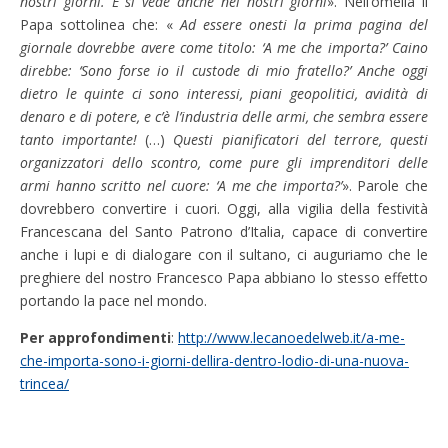
nostri giorni. E si vede anche nei nostri giorni
». Nell’omelia il
Papa sottolinea che: «
Ad essere onesti la prima pagina del
giornale dovrebbe avere come titolo: ‘A me che importa?’ Caino
direbbe: ‘Sono forse io il custode di mio fratello?’ Anche oggi
dietro le quinte ci sono interessi, piani geopolitici, avidità di
denaro e di potere, e c’è l’industria delle armi, che sembra essere
tanto importante!
(…)
Questi pianificatori del terrore, questi
organizzatori dello scontro, come pure gli imprenditori delle
armi hanno scritto nel cuore: ‘A me che importa?’
». Parole che
dovrebbero convertire i cuori. Oggi, alla vigilia della festività
Francescana del Santo Patrono d’Italia, capace di convertire
anche i lupi e di dialogare con il sultano, ci auguriamo che le
preghiere del nostro Francesco Papa abbiano lo stesso effetto
portando la pace nel mondo.
Per approfondimenti
:
http://www.lecanoedelweb.it/a-me-
che-importa-sono-i-giorni-dellira-dentro-lodio-di-una-nuova-
trincea/