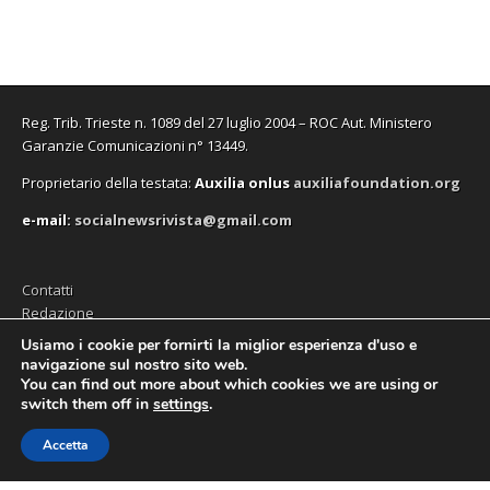
Reg. Trib. Trieste n. 1089 del 27 luglio 2004 – ROC Aut. Ministero
Garanzie Comunicazioni n° 13449.
Proprietario della testata:
A
uxilia onlus
auxiliafoundation.org
e-mail:
socialnewsrivista@gmail.com
Contatti
Redazione
Editore (Auxilia ODV)
Usiamo i cookie per fornirti la miglior esperienza d'uso e
navigazione sul nostro sito web.
Privacy
You can find out more about which cookies we are using or
switch them off in
settings
.
Accetta
Copyright © 2026
SocialNews
. All Rights Reserved.
The Magazine Premium Theme by
bavotasan.com
.