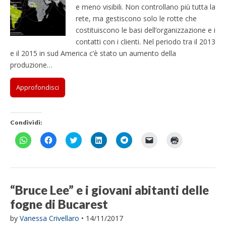
e meno visibili. Non controllano più tutta la
rete, ma gestiscono solo le rotte che
costituiscono le basi dell’organizzazione e i
contatti con i clienti. Nel periodo tra il 2013
e il 2015 in sud America c’è stato un aumento della
produzione…
Approfondisci
Condividi:
F
F
F
F
F
F
F
a
a
a
a
a
a
a
i
i
i
i
i
i
i
c
c
c
c
c
c
c
l
l
l
l
l
l
l
i
i
i
i
i
i
i
c
c
c
c
c
c
c
p
p
q
q
p
p
q
“Bruce Lee” e i giovani abitanti delle
e
e
u
u
e
e
u
r
r
i
i
r
r
i
fogne di Bucarest
c
c
p
p
c
i
p
o
o
e
e
o
n
e
n
n
r
r
n
v
r
by
Vanessa Crivellaro
•
14/11/2017
d
d
c
c
d
i
s