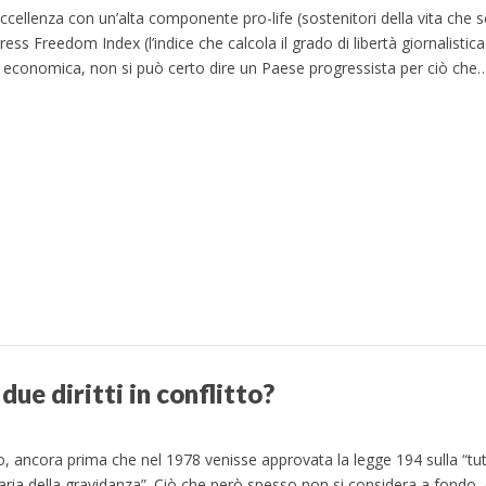
eccellenza con un’alta componente pro-life (sostenitori della vita che s
ess Freedom Index (l’indice che calcola il grado di libertà giornalistic
tà economica, non si può certo dire un Paese progressista per ciò che
due diritti in conflitto?
no, ancora prima che nel 1978 venisse approvata la legge 194 sulla “tut
aria della gravidanza”. Ciò che però spesso non si considera a fondo, è 