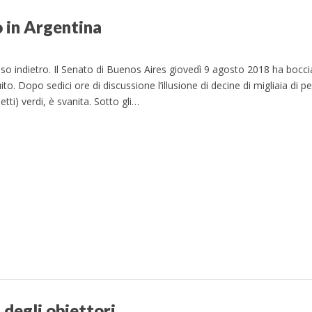
o in Argentina
sso indietro. Il Senato di Buenos Aires giovedì 9 agosto 2018 ha bocci
to. Dopo sedici ore di discussione l’illusione di decine di migliaia di p
tti) verdi, è svanita. Sotto gli…
a degli obiettori