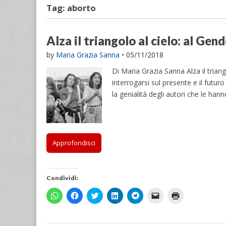
Tag:
aborto
Alza il triangolo al cielo: al Ge
by
Maria Grazia Sanna
•
05/11/2018
Di Maria Grazia Sanna Alza il triang
interrogarsi sul presente e il futur
la genialità degli autori che le han
Approfondisci
Condividi:
F
F
F
F
F
F
F
a
a
a
a
a
a
a
i
i
i
i
i
i
i
c
c
c
c
c
c
c
l
l
l
l
l
l
l