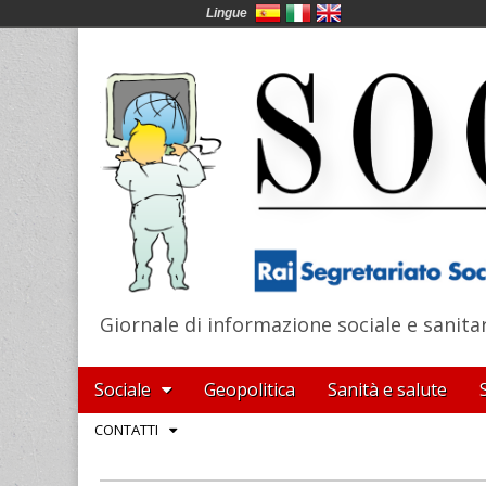
Lingue
Giornale di informazione sociale e sanita
SocialNews
Main
Skip
Sociale
Geopolitica
Sanità e salute
menu
to
Sub
CONTATTI
content
menu