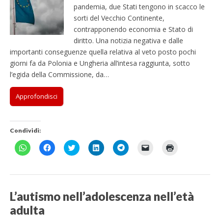
pandemia, due Stati tengono in scacco le
sorti del Vecchio Continente,
contrapponendo economia e Stato di
diritto. Una notizia negativa e dalle
importanti conseguenze quella relativa al veto posto pochi
giorni fa da Polonia e Ungheria all’intesa raggiunta, sotto
l’egida della Commissione, da…
Approfondisci
Condividi:
F
F
F
F
F
F
F
a
a
a
a
a
a
a
i
i
i
i
i
i
i
c
c
c
c
c
c
c
l
l
l
l
l
l
l
i
i
i
i
i
i
i
c
c
c
c
c
c
c
p
p
q
q
p
p
q
L’autismo nell’adolescenza nell’età
e
e
u
u
e
e
u
r
r
i
i
r
r
i
adulta
c
c
p
p
c
i
p
o
o
e
e
o
n
e