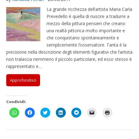
La grande ricchezza dell’artista Maria Carla
Prevedello è quella di riuscire a tradurre a
mezzo della pittura pensieri che creano
una realtà pittorica molto importante e
che conquistano spontaneamente e
semplicemente l’osservatore. Tanta è la
precisione nella descrizione degli elementi figurativi che l’artista
non tralascia nemmeno il piccolo particolare, ed esso stesso è
rappresentato e…
Approfondisci
Condividi:
F
F
F
F
F
F
F
a
a
a
a
a
a
a
i
i
i
i
i
i
i
c
c
c
c
c
c
c
l
l
l
l
l
l
l
i
i
i
i
i
i
i
c
c
c
c
c
c
c