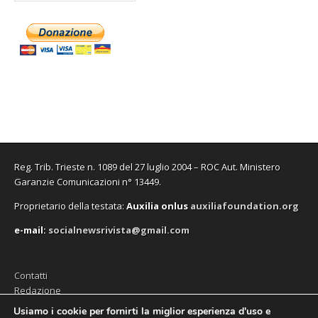
v
v
u
n
v
e
)
a
a
o
u
a
i
f
f
v
o
f
n
i
i
a
v
i
u
n
n
f
a
n
n
e
e
i
f
e
a
s
s
n
i
s
n
t
t
e
n
t
u
r
r
s
e
r
o
a
a
t
s
a
v
)
)
r
t
)
a
a
r
f
)
a
i
)
n
e
s
t
r
Reg. Trib. Trieste n. 1089 del 27 luglio 2004 – ROC Aut. Ministero
a
Garanzie Comunicazioni n° 13449.
)
Proprietario della testata:
A
uxilia onlus
auxiliafoundation.org
e-mail:
socialnewsrivista@gmail.com
Contatti
Redazione
Editore (Auxilia ODV)
Usiamo i cookie per fornirti la miglior esperienza d'uso e