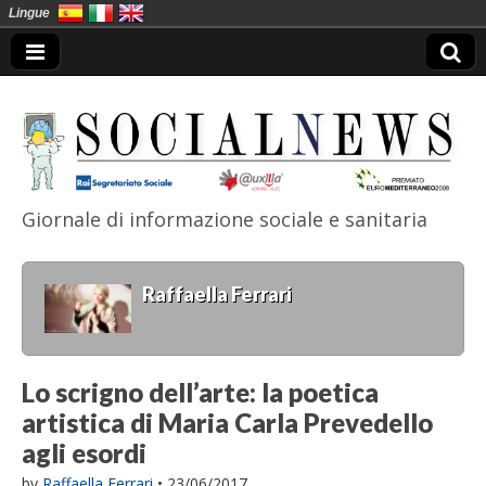
Lingue
Giornale di informazione sociale e sanitaria
SocialNews
Raffaella Ferrari
Lo scrigno dell’arte: la poetica
artistica di Maria Carla Prevedello
agli esordi
by
Raffaella Ferrari
•
23/06/2017