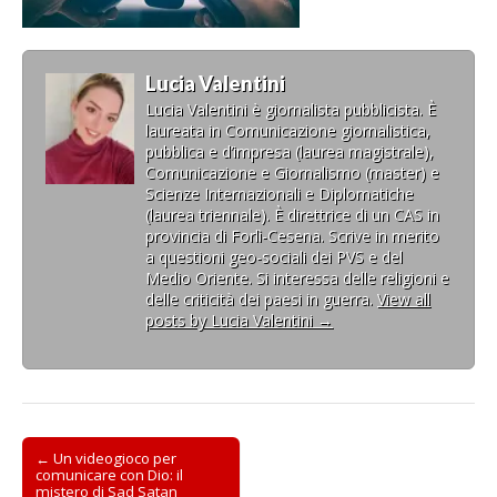
Lucia Valentini
Lucia Valentini è giornalista pubblicista. È
laureata in Comunicazione giornalistica,
pubblica e d’impresa (laurea magistrale),
Comunicazione e Giornalismo (master) e
Scienze Internazionali e Diplomatiche
(laurea triennale). È direttrice di un CAS in
provincia di Forlì-Cesena. Scrive in merito
a questioni geo-sociali dei PVS e del
Medio Oriente. Si interessa delle religioni e
delle criticità dei paesi in guerra.
View all
posts by Lucia Valentini
→
Post
← Un videogioco per
comunicare con Dio: il
navigation
mistero di Sad Satan