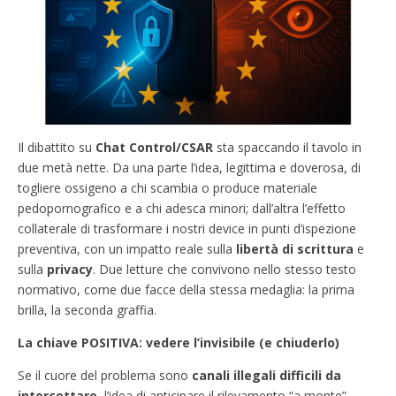
Il dibattito su
Chat Control/CSAR
sta spaccando il tavolo in
due metà nette. Da una parte l’idea, legittima e doverosa, di
togliere ossigeno a chi scambia o produce materiale
pedopornografico e a chi adesca minori; dall’altra l’effetto
collaterale di trasformare i nostri device in punti d’ispezione
preventiva, con un impatto reale sulla
libertà di scrittura
e
sulla
privacy
. Due letture che convivono nello stesso testo
normativo, come due facce della stessa medaglia: la prima
brilla, la seconda graffia.
La chiave POSITIVA: vedere l’invisibile (e chiuderlo)
Se il cuore del problema sono
canali illegali difficili da
intercettare
, l’idea di anticipare il rilevamento “a monte”