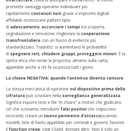
promette vantaggi operativi: individuare più
rapidamente
contenuti noti
grazie a impronte digitali
affidabili; riconoscere pattern tipici
di
adescamento
;
accorciare i tempi
tra scoperta,
segnalazione e rimozione; migliorare la
cooperazione
transfrontaliera
con un flusso di evidenze più
standardizzato. Tradotto: si aumentano le probabilità
di
spegnere reti, chiudere gruppi, proteggere minori
. È la
spinta etica che rende la proposta, almeno sulla carta,
appetibile anche a chi fa sicurezza tutti i giorni.
La chiave NEGATIVA: quando l’antivirus diventa censore
La stessa meccanica di ispezione
sul dispositivo prima della
cifratura
può scivolare nella
sorveglianza generalizzata
.
Significa esporre testi e file “in chiaro” a motori che giudicano
ciò che scriviamo; introdurre
falsi positivi
che colpiscono
innocenti; creare un
nuovo perimetro d’attacco
(scanner,
modelli, liste di hash) appetibile per criminali e governi; favorire
il
function creep
: oggi CSAM, domani altro. Non è solo un