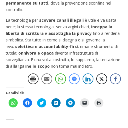
permanente su tutti
, dove la prevenzione sconfina nel
controllo.
La tecnologia per
scovare canali illegali
è utile e va usata
bene; la stessa tecnologia, senza argini chiari,
inceppa la
libertà di scrittura
e
assottiglia la privacy
fino a renderla
simbolica. Sta tutto in come si disegna e si governa la
leva:
selettiva e accountability-first
rimane strumento di
tutela;
onnivora e opaca
diventa infrastruttura di
sorveglianza. E una volta costruita, lo sappiamo, la tentazione
di
allargarne lo scopo
non torna mai indietro.
Condividi:
F
F
F
F
F
F
F
a
a
a
a
a
a
a
i
i
i
i
i
i
i
c
c
c
c
c
c
c
l
l
l
l
l
l
l
i
i
i
i
i
i
i
c
c
c
c
c
c
c