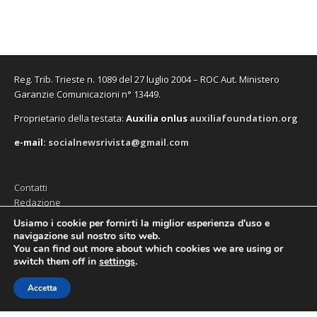
Reg. Trib. Trieste n. 1089 del 27 luglio 2004 – ROC Aut. Ministero
Garanzie Comunicazioni n° 13449.
Proprietario della testata:
A
uxilia onlus
auxiliafoundation.org
e-mail:
socialnewsrivista@gmail.com
Contatti
Redazione
Editore (Auxilia ODV)
Usiamo i cookie per fornirti la miglior esperienza d'uso e
navigazione sul nostro sito web.
Privacy
You can find out more about which cookies we are using or
switch them off in
settings
.
Accetta
Copyright © 2026
SocialNews
. All Rights Reserved.
The Magazine Premium Theme by
bavotasan.com
.