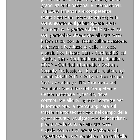
a
a
u
n
a
i
s
grandi aziende nazionali e internazionali.
n
n
n
u
n
a
t
u
u
a
n
u
p
r
Dal 2003 affianca alle competenze
o
o
n
a
o
r
a
tecnologiche un interesse attivo per la
v
v
u
n
v
e
)
a
a
o
u
a
i
comunicazione, il public speaking e la
f
f
v
o
f
n
formazione. A partire dal 2014 si dedica
i
i
a
v
i
u
n
n
con particolare attenzione alla sicurezza
f
a
n
n
e
e
i
f
e
a
informatica, con un focus sull’innovazione,
s
s
n
i
s
n
la ricerca e l’evoluzione delle minacce
t
t
e
n
t
u
r
r
s
e
r
o
digitali. È certificato CEH – Certified Ethical
a
a
t
s
a
v
Hacker, CIH – Certified Incident Handler e
)
)
r
t
)
a
a
r
f
CISSP – Certified Information Systems
)
a
i
Security Professional. È stato relatore agli
)
n
e
eventi SMAU 2017 e 2018, e docente per
s
SMAU Academy e ITS. È membro del
t
r
Comitato Scientifico del Competence
a
Center nazionale Cyber 4.0, dove
)
contribuisce allo sviluppo di strategie per
la formazione, la ricerca applicata e il
trasferimento tecnologico nel campo della
cyber security. Divulgatore ed editorialista,
promuove la cultura della sicurezza
digitale con particolare attenzione agli
aspetti sociali, economici e normativi della