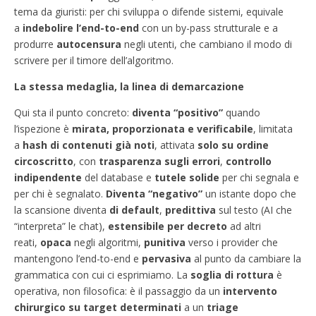
tema da giuristi: per chi sviluppa o difende sistemi, equivale
a
indebolire l’end-to-end
con un by-pass strutturale e a
produrre
autocensura
negli utenti, che cambiano il modo di
scrivere per il timore dell’algoritmo.
La stessa medaglia, la linea di demarcazione
Qui sta il punto concreto:
diventa “positivo”
quando
l’ispezione è
mirata, proporzionata e verificabile
, limitata
a
hash di contenuti già noti
, attivata
solo su ordine
circoscritto
, con
trasparenza sugli errori
,
controllo
indipendente
del database e
tutele solide
per chi segnala e
per chi è segnalato.
Diventa “negativo”
un istante dopo che
la scansione diventa
di default
,
predittiva
sul testo (AI che
“interpreta” le chat),
estensibile per decreto
ad altri
reati,
opaca
negli algoritmi,
punitiva
verso i provider che
mantengono l’end-to-end e
pervasiva
al punto da cambiare la
grammatica con cui ci esprimiamo. La
soglia di rottura
è
operativa, non filosofica: è il passaggio da un
intervento
chirurgico su target determinati
a un
triage