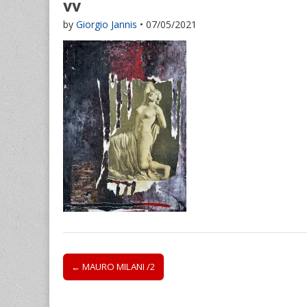
vv
by
Giorgio Jannis
•
07/05/2021
Post
← MAURO MILANI /2
navigation