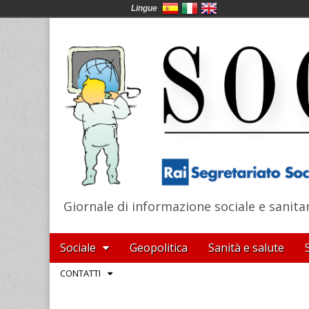
Lingue
Giornale di informazione sociale e sanita
SocialNews
Main
Skip
Sociale
Geopolitica
Sanità e salute
menu
to
Sub
CONTATTI
content
menu