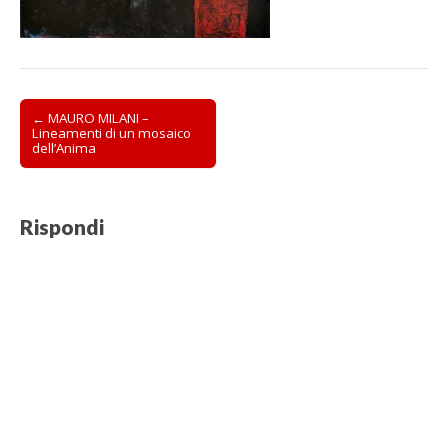
Post
← MAURO MILANI –
Lineamenti di un mosaico
navigation
dell’Anima
Rispondi