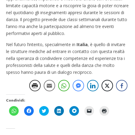
limitate capacità motorie e a riscoprire la gioia di poter ricreare
nel quotidiano gli insegnamenti appresi durante le sessioni di
danza. Il progetto prevede due classi settimanali durante tutto
l’anno ma anche la partecipazione ad almeno tre eventi
performativi aperti al pubblico.
Nel futuro l’intento, specialmente in
Italia
, è quello di invitare
le strutture mediche ad entrare in contatto con questa realtà
nella speranza di condividere competenze ed esperienze tra i
professionisti della salute e quelli della danza che molto
spesso hanno paura di un dialogo reciproco.
Condividi:
F
F
F
F
F
F
F
a
a
a
a
a
a
a
i
i
i
i
i
i
i
c
c
c
c
c
c
c
l
l
l
l
l
l
l
i
i
i
i
i
i
i
c
c
c
c
c
c
c