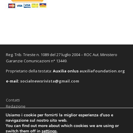
Reg. Trib. Trieste n. 1089 del 27 luglio 2004 – ROC Aut. Ministero
Garanzie Comunicazioni n° 13449.
Proprietario della testata:
A
uxilia onlus
auxiliafoundation.org
e-mail:
socialnewsrivista@gmail.com
Contatti
Redazione
Editore (Auxilia ODV)
Usiamo i cookie per fornirti la miglior esperienza d'uso e
navigazione sul nostro sito web.
Privacy
You can find out more about which cookies we are using or
switch them off in
settings
.