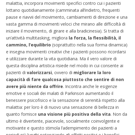
malattia, incorpora movimenti specifici contro cui i pazienti
lottano quotidianamente (camminata all’indietro, frequenti
pause e riavvii del movimento, cambiamenti di direzione e una
vasta gamma di movimenti veloci che mirano alle difficoltà di
iniziare il movimento, di girare e alla bradicinesia). Si tratta di
un’attività multitasking, migliora
la forza, la flessibilità, il
cammino, l’equilibrio
(soprattutto nella sua forma dinamica)
e insegna movimenti creativi che i pazienti possono ricordarsi
e utilizzare durante la vita quotidiana. Ma il vero valore di
questa disciplina artistica risiede nel modo in cui consente ai
pazienti di
valorizzarsi
, ovvero di
migliorare la loro
capacità di fare qualcosa piuttosto che sentire di non
avere più niente da offrire
. Incontra anche le esigenze
emotive e sociali dei malati di Parkinson aumentando il
benessere psicofisico e la sensazione di serenità rispetto alla
malattia: per loro è di nuovo una sensazione di bellezza in
quanto fornisce
una visione più positiva della vita
. Non da
ultimo è divertente, piacevole, socialmente coinvolgente e
motivante e questo stimola l’adempimento dei pazienti a
periodi più lunghi potenziando gli effetti positivi e i benefici.