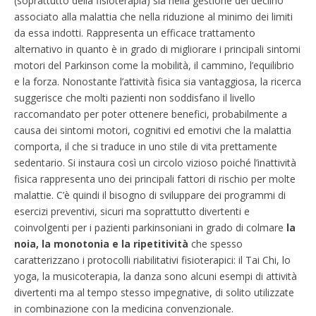
(soprattutto della fisioterapia) sia nella gestione del declino
associato alla malattia che nella riduzione al minimo dei limiti
da essa indotti. Rappresenta un efficace trattamento
alternativo in quanto è in grado di migliorare i principali sintomi
motori del Parkinson come la mobilità, il cammino, l’equilibrio
e la forza. Nonostante l’attività fisica sia vantaggiosa, la ricerca
suggerisce che molti pazienti non soddisfano il livello
raccomandato per poter ottenere benefici, probabilmente a
causa dei sintomi motori, cognitivi ed emotivi che la malattia
comporta, il che si traduce in uno stile di vita prettamente
sedentario. Si instaura così un circolo vizioso poiché l’inattività
fisica rappresenta uno dei principali fattori di rischio per molte
malattie. C’è quindi il bisogno di sviluppare dei programmi di
esercizi preventivi, sicuri ma soprattutto divertenti e
coinvolgenti per i pazienti parkinsoniani in grado di colmare
la
noia, la monotonia e la ripetitività
che spesso
caratterizzano i protocolli riabilitativi fisioterapici: il Tai Chi, lo
yoga, la musicoterapia, la danza sono alcuni esempi di attività
divertenti ma al tempo stesso impegnative, di solito utilizzate
in combinazione con la medicina convenzionale.