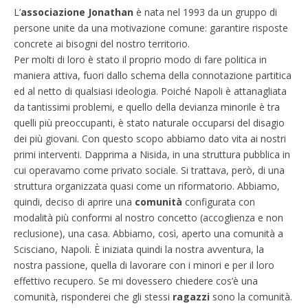
L’
associazione Jonathan
è nata nel 1993 da un gruppo di
persone unite da una motivazione comune: garantire risposte
concrete ai bisogni del nostro territorio.
Per molti di loro è stato il proprio modo di fare politica in
maniera attiva, fuori dallo schema della connotazione partitica
ed al netto di qualsiasi ideologia. Poiché Napoli è attanagliata
da tantissimi problemi, e quello della devianza minorile è tra
quelli più preoccupanti, è stato naturale occuparsi del disagio
dei più giovani. Con questo scopo abbiamo dato vita ai nostri
primi interventi. Dapprima a Nisida, in una struttura pubblica in
cui operavamo come privato sociale. Si trattava, però, di una
struttura organizzata quasi come un riformatorio. Abbiamo,
quindi, deciso di aprire una
comunità
configurata con
modalità più conformi al nostro concetto (accoglienza e non
reclusione), una casa. Abbiamo, così, aperto una comunità a
Scisciano, Napoli. È iniziata quindi la nostra avventura, la
nostra passione, quella di lavorare con i minori e per il loro
effettivo recupero. Se mi dovessero chiedere cos’è una
comunità, risponderei che gli stessi
ragazzi
sono la comunità.