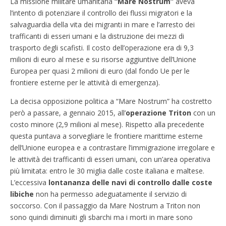
La missione militare umanitaria
“Mare Nostrum”
aveva
l’intento di potenziare il controllo dei flussi migratori e la
salvaguardia della vita dei migranti in mare e l’arresto dei
trafficanti di esseri umani e la distruzione dei mezzi di
trasporto degli scafisti. Il costo dell’operazione era di 9,3
milioni di euro al mese e su risorse aggiuntive dell’Unione
Europea per quasi 2 milioni di euro (dal fondo Ue per le
frontiere esterne per le attività di emergenza).
La decisa opposizione politica a “Mare Nostrum” ha costretto
però a passare, a gennaio 2015, all’
operazione Triton
con un
costo minore (2,9 milioni al mese). Rispetto alla precedente
questa puntava a sorvegliare le frontiere marittime esterne
dell’Unione europea e a contrastare l’immigrazione irregolare e
le attività dei trafficanti di esseri umani, con un’area operativa
più limitata: entro le 30 miglia dalle coste italiana e maltese.
L’eccessiva
lontananza delle navi di controllo dalle coste
libiche
non ha permesso adeguatamente il servizio di
soccorso. Con il passaggio da Mare Nostrum a Triton non
sono quindi diminuiti gli sbarchi ma i morti in mare sono