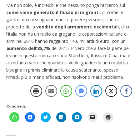
Ma non solo, è incredibile che nessuno ponga l’accento sul
come viene generato il flusso di migranti
, di come le
guerre, da cui scappano queste povere persone, siano il
prodotto della
vendita degli armamenti occidentali,
di cui
l’Italia non ha un ruolo da gregario: le esportazioni italiane di
armi nel 2016 hanno raggiunto 14,6 miliardi di euro, con un
aumento dell’85,7%
del 2015. E’ vero che a fare la parte del
leone in questo mercato sono Stati Uniti, Russia e Cina, ma è
altrettanto vero che quando si vuole guarire da una malattia
bisogna in primis eliminare la causa scatenante, spesso i
rimedi, più o meno efficaci, non risolvono mai il problema.
Condividi:
F
F
F
F
F
F
F
a
a
a
a
a
a
a
i
i
i
i
i
i
i
c
c
c
c
c
c
c
l
l
l
l
l
l
l
i
i
i
i
i
i
i