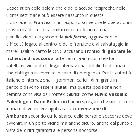
L’escalation delle polemiche e delle accuse reciproche nelle
ultime settimane può essere riassunto in queste
dichiarazioni:
Frontex
in un rapporto scrive che le operazioni in
prossimità della costa “inducono i trafficanti a una
pianificazione e agiscono da
pull factor
, aggravando le
difficoltà legate al controllo delle frontiere e al salvataggio in
mare”. D’altro canto le ONG accusano Frontex di
ignorare le
richieste di soccorso
fatte dai migranti con i telefoni
satellitari, violando le leggi internazionali e il diritto del mare
che obbliga a intervenire in caso di emergenza. Per le autorità
italiane e internazionali i gommoni carichi di migranti in
pericolo devono essere aiutati, ma questa posizione non
sembra condivisa da Frontex. Giuristi come
Fulvio Vassallo
Paleologo
e
Dario Belluccio
hanno spiegato che nei soccorsi
in mare deve essere applicata la
convenzione di
Amburgo
secondo cui lo sbarco delle persone soccorse deve
avvenire in un porto vicino ma anche sicuro, anche dal punto di
vista dei diritti garantiti alle persone soccorse.