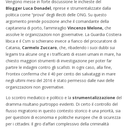
Vengono messe in forte discussione le inchieste del
Blogger Luca Donadel
, riprese e strumentalizzate dalla
politica come “prova” degli illeciti delle ONG. Su questo
argomento prende posizione anche il comandante della
capitaneria di porto, l’ammiraglio
Vincenzo Melone,
che
assolve le organizzazioni non governative. La Guardia Costiera
libica e il Csm si schierano invece a fianco del procuratore di
Catania,
Carmelo Zuccaro
, che, ribadendo i suoi dubbi sui
legami tra alcune ong e i trafficanti di esseri umani in mare, ha
chiesto maggiori strumenti di investigazione per poter far
partire le indagini contro gli scafisti. In ogni caso, alla fine,
Frontex conferma che il 40 per cento dei salvataggi in mare
negli ultimi mesi del 2016 è stato permesso dalle navi delle
organizzazioni non governative.
Lo scontro mediatico e politico e la
strumentalizzazione
del
dramma risultano purtroppo evidenti. Di certo il controllo del
flusso migratorio in questo contesto storico è una priorità, sia
per questioni di economia e politiche europee che di sicurezza
per i cittadini. Il giro d’affari complessivo della criminalità