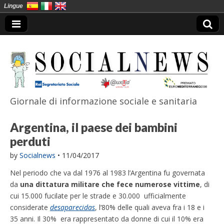
Lingue
Giornale di informazione sociale e sanitaria
SocialNews
Argentina, il paese dei bambini
perduti
by
Socialnews
•
11/04/2017
Nel periodo che va dal 1976 al 1983 l’Argentina fu governata
da
una dittatura militare che fece numerose vittime
, di
cui 15.000 fucilate per le strade e 30.000 ufficialmente
considerate
desaparecidas
, l’80% delle quali aveva fra i 18 e i
35 anni. Il 30% era rappresentato da donne di cui il 10% era