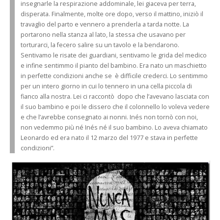
insegnarle la respirazione addominale, lei giaceva per terra,
disperata. Finalmente, molte ore dopo, verso il mattino, iniziò il
travaglio del parto e vennero a prenderla a tarda notte. La
portarono nella stanza al lato, la stessa che usavano per
torturarci, la fecero salire su un tavolo e la bendarono.
Sentivamo le risate dei guardiani, sentivamo le grida del medico
e infine sentimmo il pianto del bambino. Era nato un maschietto
in perfette condizioni anche se è difficile crederci. Lo sentimmo
per un intero giorno in cui lo tennero in una cella piccola di
fianco alla nostra. Lei ci raccontò dopo che l’avevano lasciata con
il suo bambino e poi le dissero che il colonnello lo voleva vedere
e che l’avrebbe consegnato ai nonni. Inés non tornò con noi,
non vedemmo più né Inés né il suo bambino. Lo aveva chiamato
Leonardo ed era nato il 12 marzo del 1977 e stava in perfette
condizioni”.