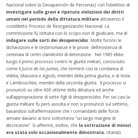
Nacional sobre la Desaparición de Personas) con l’obiettivo di
investigare sulle gravi e ripetute violazioni dei diritti
umani nel periodo della dittatura militare
attraverso il
cosiddetto Proceso de Reorganización Nacional. La
commissione fu istituita con lo scopo non di giudicare, ma di
indagare sulle sorti dei
desaparecidos
. Molte furono le
dicharazioni e le testimonianze e le prove dell’esistenza di
centinaia di centri clandestini di detenzione. Nel 1985 ebbe
luogo il primo processo contro le giunte militari, conosciuto
come il
Juicio de las Juntas,
che terminò con la condanna di
Videla, Massera e Agosti, membri della prima giunta, e di Viola
e Lambruschini, membri della seconda giunta. Il processo si
pronunciò su oltre 600 vittime della dittatura ed anche
sull’appropriazione di sette figli di
desaparecidos
. Per sei casi la
giunta militare fu però assolta e non si pronunciò sul settimo,
basandosi sull’affermazione che i comandanti delle forze
armate davano ai loro sottomessi “un largo margine di
discrezione”. Si affermò, inoltre, che
la sottrazione di minori
era stata solo occasionalmente dimostrata
, citando