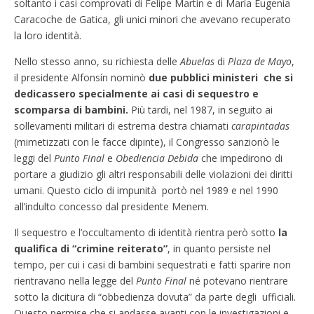
soltanto i casi comprovati di Felipe Martín e di María Eugenia
Caracoche de Gatica, gli unici minori che avevano recuperato
la loro identità.
Nello stesso anno, su richiesta delle
Abuelas
di
Plaza de Mayo
,
il presidente Alfonsín nominò
due pubblici ministeri che si
dedicassero specialmente ai casi di sequestro e
scomparsa di bambini.
Più tardi, nel 1987, in seguito ai
sollevamenti militari di estrema destra chiamati
carapintadas
(mimetizzati con le facce dipinte), il Congresso sanzionò le
leggi del
Punto Final
e
Obediencia Debida
che impedirono di
portare a giudizio gli altri responsabili delle violazioni dei diritti
umani. Questo ciclo di impunità portò nel 1989 e nel 1990
all’indulto concesso dal presidente Menem.
Il sequestro e l’occultamento di identità rientra però sotto
la
qualifica di “crimine reiterato”
, in quanto persiste nel
tempo, per cui i casi di bambini sequestrati e fatti sparire non
rientravano nella legge del
Punto Final
né potevano rientrare
sotto la dicitura di “obbedienza dovuta” da parte degli ufficiali.
Questo permise che si andasse avanti con le investigazioni e