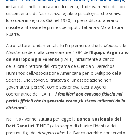
instancabili nelle operazioni di ricerca, di ritrovamento dei loro
discendenti e dell’assistenza legale e psicologica che veniva
loro data in seguito. Già nel 1980, in piena dittatura erano
riuscite a ritrovare le prime due nipoti, Tatiana y Mara Laura
Ruarte.
Altro fattore fondamentale fu l’implemento che le
Madres
e le
Abuelas
diedero alla creazione nel 1984 dell’
Equipo Argentino
de Antropologia Forense
(EAFF) inizialmente a carico
dell’allora direttore del Programa de Ciencia y Derechos
Humanos dell’Associazione Americana per lo Sviluppo della
Scienza, Eric Stover. Si trattava di un’associazione non
governativa perché, come sosteneva Cecilia Ayerdi,
coordinatrice dell’ EAFF,
“i familiari non avevano fiducia nei
periti ufficiali che in generale erano gli stessi utilizzati dalla
dittatura”.
Nel 1987 venne istituita per legge la
Banca Nazionale dei
Dati Genetici
(BNDG) allo scopo di chiarire l’identità dei
presunti figli dei
desaparecidos
. La Banca avrebbe conservato