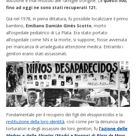
adozione e mai restituiti alle famiglie d’origine. D
i questi 500,
fino ad oggi ne sono stati recuperati 121.
Già nel 1978, in piena dittatura, fu possibile localizzare il primo
bambino,
Emiliano Damián Ginés Scotto
, morto
all’ospedale pediatrico di La Plata. Era stato portato
all’ospedale come NN e la morte, si suppone, fosse avvenuta
per mancanza di un’adeguata attenzione medica. Entrambi i
genitori erano stati assassinati.
Fondamentale per il recupero dei figli dei
desaparecidos
e la
restituzione della loro identità
,
così come per la denuncia dei
torturatori e degli assassini dei loro genitori, fu
l’azione delle
Madres
e delle
Abuelas
(Madri e Nonne) di
Plaza de Mayo
,