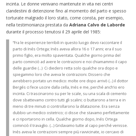
incinta. Le donne venivano mantenute in vita nei centri
clandestini di detenzione fino al momento del parto e spesso
torturate malgrado il loro stato, come consta, per esempio,
nella testimonianza prestata da
Adriana Calvo de Laborde
durante il processo tenutosi il 29 aprile del 1985:
“Fra le esperienze terribili in questo luogo devo raccontare il
parto di Inés Ortega; Inés aveva allora 16 o 17 anni; era il suo
primo figlio, era molto spaventata. Qualche giorno prima del
parto cominciò ad avere le contrazioni e noi chiamammo il capo
delle guardie (…) Ci diedero retta solo qualche ora dopo e
spiegammo loro che aveva le contrazioni. Dissero che
avrebbero portato un medico: molte ore dopo arrivò (…) il dottor
Bergés ci fece uscire dalla cella, Inés e me, perché anch’io ero
incinta. Ci trascinarono su per le scale, su una scala di cemento
dove sbattevamo contro tutti gli scalini; ci buttarono a terra e in
meno di tre minuti ci controllarono la dilatazione. Era senza
dubbio un medico ostetrico; ci disse che stavamo perfettamente
e ci riportarono in cella. Qualche giorno dopo, Inés Ortega
cominciò il travaglio. (…) Gridavamo tutte al capo perché venisse.
Inés aveva le contrazioni sempre più ravvicinate, io cercavo di