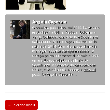
Angela Caporale
Giornalista pubblicista dal 2015, ha vissuto
(e studiato) a Udine, Padova, Bologna e
Parigi. Collabora con @uxilia e Socialnews
dall’autunno 2011, è caporedattrice della
rivista dal 2014. Giornalista, social media
manager, addetta stampa freelance, si
occupa prevalentemente di sociale e diritti
umani. È caporedattore della rivista
SocialNews in formato sia cartaceo che
online, e Social media manager.
View all
posts by Angela Caporale
→
Post
← Le Arabe Ribelli
navigation