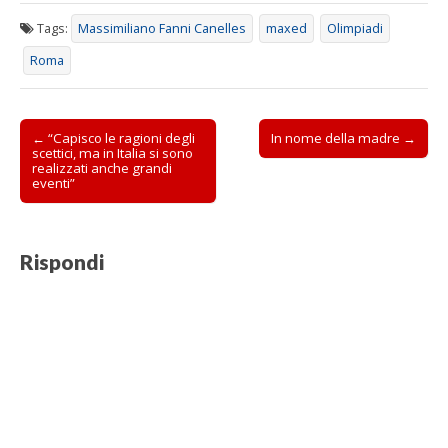
s
t
r
Tags:
Massimiliano Fanni Canelles
maxed
Olimpiadi
a
)
Roma
Post
← “Capisco le ragioni degli
In nome della madre →
scettici, ma in Italia si sono
navigation
realizzati anche grandi
eventi”
Rispondi