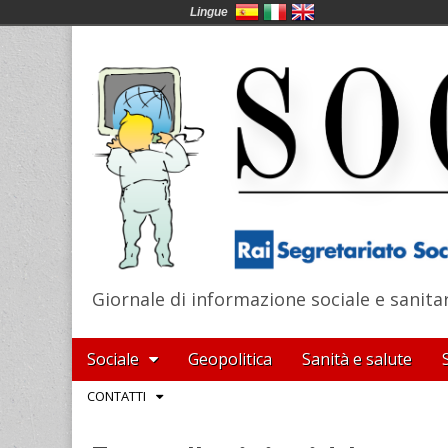
Lingue
Giornale di informazione sociale e sanita
SocialNews
Main
Skip
Sociale
Geopolitica
Sanità e salute
menu
to
Sub
CONTATTI
content
menu