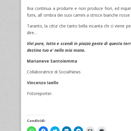
Ilva continua a produrre e non produce fiori, ed inqui
fumi, all’ ombra dei suoi camini a strisce bianche rosse 
Taranto, la citta’ che tanto bella incanta chi ci viene p
dire…
Vivi pure, lotta e scendi in piazza gente di questa te
destino tuo e’ nella mia mano.
Marianeve Santoiemma
Collaboratrice di SocialNews
Vincenzo Iaello
Fotoreporter.
Condividi:
F
F
F
F
F
F
F