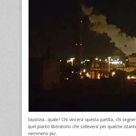
Giustizia…quale? Chi vincera’ questa partita, chi segner
quel pianto liberatorio che sollevera’ per qualche ista
nemmeno piu’.