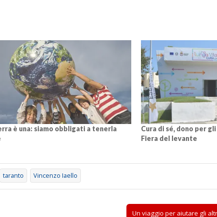
erra è una: siamo obbligati a tenerla
Cura di sé, dono per gli
e
Fiera del levante
taranto
Vincenzo Iaello
Un viaggio per aiutare gli alt