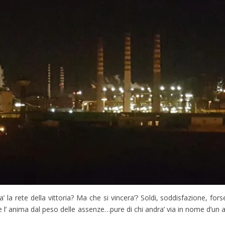
a’ la rete della vittoria? Ma che si vincera’? Soldi, soddisfazione, fo
nte l’ anima dal peso delle assenze…pure di chi andra’ via in nome d’u