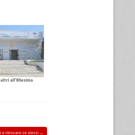
 altri all’80esima
ri e ritrovare se stessi →