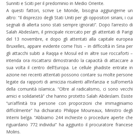
Sunniti e Sciiti per il predominio in Medio Oriente.
A questi fattori, scrive Le Monde, bisogna aggiungerne un
altro: “Il disprezzo degli Stati Uniti per gli oppositori siriani, i cui
segnali di allerta sono stati sempre ignorati”. Dopo l’arresto di
Salah Abdeslam, il principale ricercato per gli attentati di Parigi
del 13 novembre, e dopo gli attentati alla capitale europea
Bruxelles, appare evidente come l’Isis – in difficoltà in Siria per
gli attacchi subiti a Raqqa e Mosul ed in altre sue roccaforti –
intenda ora riscattarsi dimostrando la capacità di attaccare a
sua volta il centro dell’Europa. Le cellule jihadiste entrate in
azione nei recenti attentati possono contare su molte persone
legate da rapporti di amicizia risalenti all’infanzia e sull’omertà
della comunità islamica. “Oltre al radicalismo, ci sono vecchi
amici e solidarietà” che hanno protetto Salah Abdeslam. Esiste
“un’affinità tra persone con proporzioni che immaginiamo
difficilmente” ha dichiarato Philippe Moureaux, Ministro degli
Interni belga. “Abbiamo 244 inchieste o procedure aperte che
riguardano 772 individui” ha aggiunto il procuratore francese
Molins.