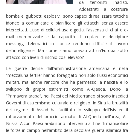
dai terroristi jihadisti.
Addestrati a costruire
bombe e giubbotti esplosivi, sono capaci di realizzare tattiche
idonee a comunicare e pianificare gli attacchi senza essere
intercettati. L’uso di cellulari usa e getta, l’assenza di chat o e-
mail memorizzate e la capacità di criptare e decriptare
messaggi telematici in codice rendono difficile il lavoro
dell’intelligence. Ma come siamo arrivati ad un’Europa sotto
attacco con livelli di rischio così elevato?
Le guerre decise dall’amministrazione americana e nella
“mezzaluna fertile” hanno foraggiato non solo flussi economici
militari, ma anche rancore che ha permesso la nascita e lo
sviluppo di gruppi estremisti come Al-Qaeda. Dopo la
“Primavera araba”, nei Paesi del Mediterraneo si sono insediati
Governi di estremismo culturale e religioso. In Siria la brutalità
del regime di Assad ha facilitato lo sviluppo dell’Isis ed il
rafforzamento del braccio armato di Al-Qaeda nell’area, Al-
Nusra. Alcuni Paesi arabi sono intervenuti al fine di manipolare
le forze in campo nell’ambito della secolare guerra islamica fra