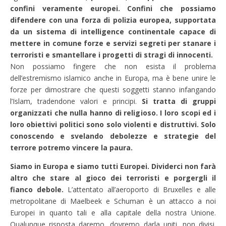
confini veramente europei. Confini che possiamo
difendere con una forza di polizia europea, supportata
da un sistema di intelligence continentale capace di
mettere in comune forze e servizi segreti per stanare i
terroristi e smantellare i progetti di stragi di innocenti.
Non possiamo fingere che non esista il problema
dell’estremismo islamico anche in Europa, ma è bene unire le
forze per dimostrare che questi soggetti stanno infangando
l’Islam, tradendone valori e principi.
Si tratta di gruppi
organizzati che nulla hanno di religioso. I loro scopi ed i
loro obiettivi politici sono solo violenti e distruttivi. Solo
conoscendo e svelando debolezze e strategie del
terrore potremo vincere la paura.
Siamo in Europa e siamo tutti Europei. Dividerci non farà
altro che stare al gioco dei terroristi e porgergli il
fianco debole.
L’attentato all’aeroporto di Bruxelles e alle
metropolitane di Maelbeek e Schuman è un attacco a noi
Europei in quanto tali e alla capitale della nostra Unione.
Qualunque risposta daremo, dovremo darla uniti, non divisi.