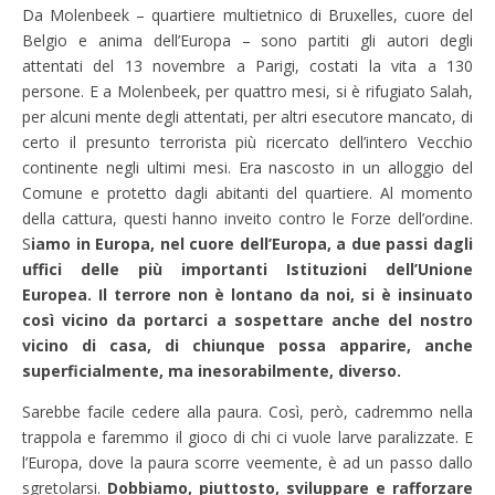
Da Molenbeek – quartiere multietnico di Bruxelles, cuore del
Belgio e anima dell’Europa – sono partiti gli autori degli
attentati del 13 novembre a Parigi, costati la vita a 130
persone. E a Molenbeek, per quattro mesi, si è rifugiato Salah,
per alcuni mente degli attentati, per altri esecutore mancato, di
certo il presunto terrorista più ricercato dell’intero Vecchio
continente negli ultimi mesi. Era nascosto in un alloggio del
Comune e protetto dagli abitanti del quartiere. Al momento
della cattura, questi hanno inveito contro le Forze dell’ordine.
S
iamo in Europa, nel cuore dell’Europa, a due passi dagli
uffici delle più importanti Istituzioni dell’Unione
Europea. Il terrore non è lontano da noi, si è insinuato
così vicino da portarci a sospettare anche del nostro
vicino di casa, di chiunque possa apparire, anche
superficialmente, ma inesorabilmente, diverso.
Sarebbe facile cedere alla paura. Così, però, cadremmo nella
trappola e faremmo il gioco di chi ci vuole larve paralizzate. E
l’Europa, dove la paura scorre veemente, è ad un passo dallo
sgretolarsi.
Dobbiamo, piuttosto, sviluppare e rafforzare