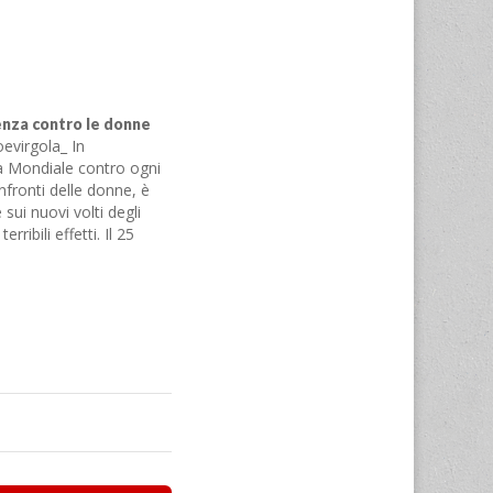
lenza contro le donne
evirgola_ In
a Mondiale contro ogni
nfronti delle donne, è
sui nuovi volti degli
rribili effetti. Il 25
 anno, una giornata
lle donne e quegli