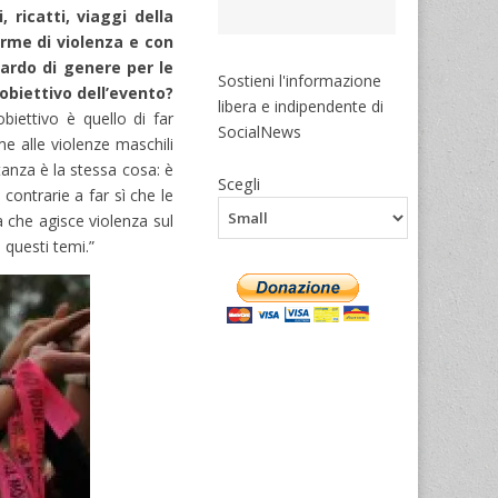
 ricatti, viaggi della
rme di violenza e con
uardo di genere per le
Sostieni l'informazione
obiettivo dell’evento?
libera e indipendente di
biettivo è quello di far
SocialNews
e alle violenze maschili
tanza è la stessa cosa: è
Scegli
 contrarie a far sì che le
a che agisce violenza sul
questi temi.”