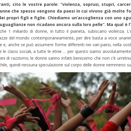
i, cito le vostre parole: “violenza, soprusi, stupri, carceri,
onne che spesso vengono da paesi in cui vivono già molte fo
dei propri figli e figlie. Chiediamo un’accoglienza con uno sg
uguaglianze non ricadano ancora sulla loro pelle”. Ma qual è l’
che 1 miliardo di donne, in tutto il pianeta, subiscano violenza. L’o
 piazze del mondo contemporaneamente, per dire basta a voce unanim
e e, anche se può assumere forme differenti nei vari paesi, nella sos
utte le classi sociali, a tutte le etnie … per questo siamo assolutamente
rmini di razzismo; le donne sanno infatti benissimo che non c’è un’etni
chile, quindi nessuna speculazione sul corpo delle donne nemmeno su 