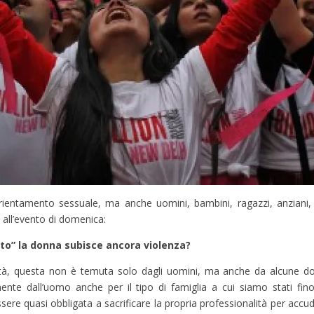
 orientamento sessuale, ma anche uomini, bambini, ragazzi, anziani
 all’evento di domenica:
to” la donna subisce ancora violenza?
rità, questa non è temuta solo dagli uomini, ma anche da alcune d
e dall’uomo anche per il tipo di famiglia a cui siamo stati fino
re quasi obbligata a sacrificare la propria professionalità per accudir