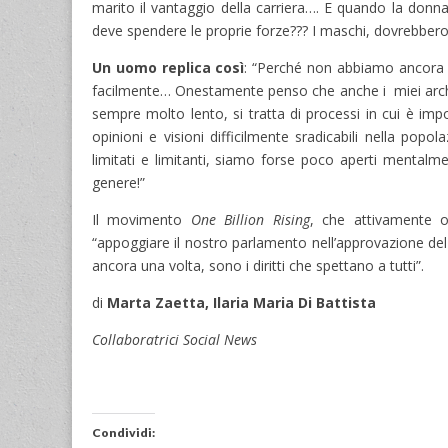
marito il vantaggio della carriera…. E quando la don
deve spendere le proprie forze??? I maschi, dovrebber
Un uomo replica così
: “Perché non abbiamo ancora i
facilmente… Onestamente penso che anche i miei arche
sempre molto lento, si tratta di processi in cui è imp
opinioni e visioni difficilmente sradicabili nella p
limitati e limitanti, siamo forse poco aperti mentalmen
genere!”
Il movimento
One Billion Rising
, che attivamente o
“appoggiare il nostro parlamento nell’approvazione del
ancora una volta, sono i diritti che spettano a tutti”.
di
Marta Zaetta, Ilaria Maria Di Battista
Collaboratrici Social News
Condividi: