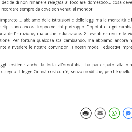
na decide di non rimanere relegata al focolare domestico… cosa dev
o ricordare sempre da dove son venuti al mondo!”
mparato … abbiamo delle istituzioni e delle leggi ma la mentalità e
tipi siano ancora troppo vecchi, purtroppo. Dopotutto, ogni cambia
ortante l’istruzione, ma anche l’educazione. Gli eventi estremi e le 
opolazione. Per fortuna qualcosa sta cambiando, ma abbiamo ancora 
te a rivedere le nostre convinzioni, i nostri modelli educativi impre
ggi sostiene anche la lotta all’omofobia, ha partecipato alla m
 disegno di legge Cirinnà così com’è, senza modifiche, perché quello