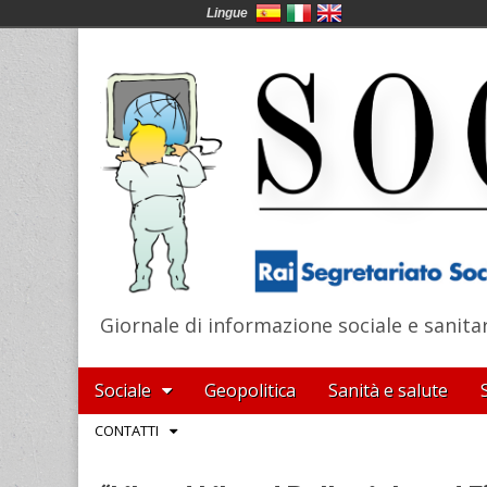
Lingue
Giornale di informazione sociale e sanita
SocialNews
Main
Skip
Sociale
Geopolitica
Sanità e salute
menu
to
Sub
CONTATTI
content
menu