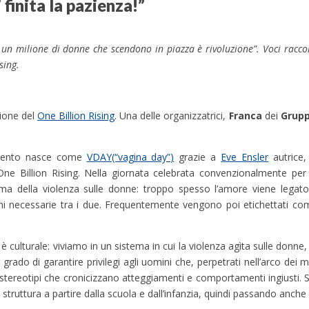
 finita la pazienza!”
un milione di donne che scendono in piazza è rivoluzione”. Voci raccolt
sing.
zione del
One Billion Rising
. Una delle organizzatrici,
Franca
dei
Grupp
evento nasce come
VDAY(“vagina day”)
grazie a
Eve Ensler
autrice,
One Billion Rising. Nella giornata celebrata convenzionalmente per 
ema della violenza sulle donne: troppo spesso l’amore viene legato
oni necessarie tra i due. Frequentemente vengono poi etichettati c
o è culturale: viviamo in un sistema in cui la violenza agìta sulle donne
n grado di garantire privilegi agli uomini che, perpetrati nell’arco dei 
stereotipi che cronicizzano atteggiamenti e comportamenti ingiusti. S
a struttura a partire dalla scuola e dall’infanzia, quindi passando anche