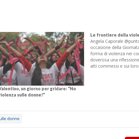
Le frontiere della vio
Angela Caporale @punto
occasione della Giornat
forma di violenza nei co
doverosa una riflessione 
atti commessi e sui loro te
novembre è, da qualche
particolare per tutte que
uomini in…
Valentino, un giorno per gridare: “No
 violenza sulle donne!”
sulle donne