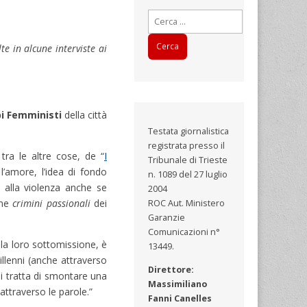
Ricerca
per:
e in alcune interviste ai
i Femministi
della città
Testata giornalistica
registrata presso il
 tra le altre cose, de “
I
Tribunale di Trieste
l’amore, l’idea di fondo
n. 1089 del 27 luglio
 alla violenza anche se
2004
ome
crimini passionali
dei
ROC Aut. Ministero
Garanzie
Comunicazioni n°
, la loro sottomissione, è
13449.
millenni (anche attraverso
Direttore:
i tratta di smontare una
Massimiliano
 attraverso le parole.”
Fanni Canelles