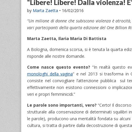
“Libere! Libere! Dalla violenza! E’
by
Marta Zaetta
•
16/02/2016
“Un milione di donne che subiscono violenza è atrocità, 
vari partecipanti della quarta edizione del One Billion Ri
Marta Zaetta, Ilaria Maria Di Battista
A Bologna, domenica scorsa, si è tenuta la quarta edi
risponde alle nostre domande.
Come nasce quest
o evento?
“In realtà questo 
monologhi della vagina
” e nel 2013 si trasforma in 
consiste nel convogliare l’attenzione pubblica sul t
effettivamente non esistono connessioni o implicazi
veri e propri femminicidi.”
Le parole sono importanti, vero?
“Certo! Il discors
strutturale alla conservazione di determinati squilibri i
le parole), producono una mentalità fondata su alcuni 
cultura, si tratta di partire dalla decostruzione di quest