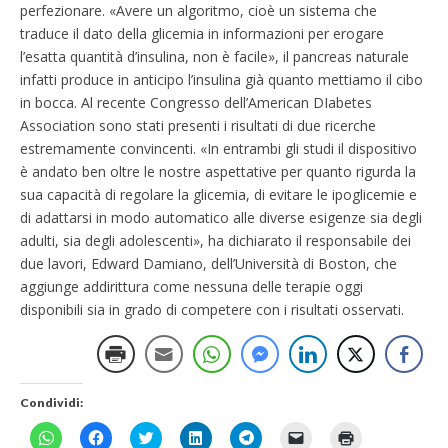
perfezionare. «Avere un algoritmo, cioè un sistema che
traduce il dato della glicemia in informazioni per erogare
l’esatta quantità d’insulina, non è facile», il pancreas naturale
infatti produce in anticipo l’insulina già quanto mettiamo il cibo
in bocca. Al recente Congresso dell’American DIabetes
Association sono stati presenti i risultati di due ricerche
estremamente convincenti. «In entrambi gli studi il dispositivo
è andato ben oltre le nostre aspettative per quanto rigurda la
sua capacità di regolare la glicemia, di evitare le ipoglicemie e
di adattarsi in modo automatico alle diverse esigenze sia degli
adulti, sia degli adolescenti», ha dichiarato il responsabile dei
due lavori, Edward Damiano, dell’Università di Boston, che
aggiunge addirittura come nessuna delle terapie oggi
disponibili sia in grado di competere con i risultati osservati.
Condividi:
F
F
F
F
F
F
F
a
a
a
a
a
a
a