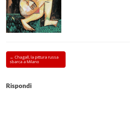
Post
← Chagall, la pittura russa
sbarca a Milano
navigation
Rispondi