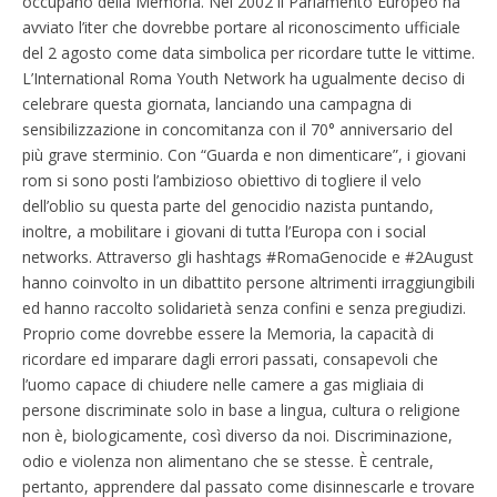
occupano della Memoria. Nel 2002 il Parlamento Europeo ha
avviato l’iter che dovrebbe portare al riconoscimento ufficiale
del 2 agosto come data simbolica per ricordare tutte le vittime.
L’International Roma Youth Network ha ugualmente deciso di
celebrare questa giornata, lanciando una campagna di
sensibilizzazione in concomitanza con il 70° anniversario del
più grave sterminio. Con “Guarda e non dimenticare”, i giovani
rom si sono posti l’ambizioso obiettivo di togliere il velo
dell’oblio su questa parte del genocidio nazista puntando,
inoltre, a mobilitare i giovani di tutta l’Europa con i social
networks. Attraverso gli hashtags #RomaGenocide e #2August
hanno coinvolto in un dibattito persone altrimenti irraggiungibili
ed hanno raccolto solidarietà senza confini e senza pregiudizi.
Proprio come dovrebbe essere la Memoria, la capacità di
ricordare ed imparare dagli errori passati, consapevoli che
l’uomo capace di chiudere nelle camere a gas migliaia di
persone discriminate solo in base a lingua, cultura o religione
non è, biologicamente, così diverso da noi. Discriminazione,
odio e violenza non alimentano che se stesse. È centrale,
pertanto, apprendere dal passato come disinnescarle e trovare