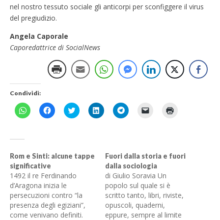
nel nostro tessuto sociale gli anticorpi per sconfiggere il virus
del pregiudizio.
Angela Caporale
Caporedattrice di SocialNews
Condividi:
F
F
F
F
F
F
F
a
a
a
a
a
a
a
i
i
i
i
i
i
i
c
c
c
c
c
c
c
l
l
l
l
l
l
l
i
i
i
i
i
i
i
c
c
c
c
c
c
c
p
p
q
q
p
p
q
Rom e Sinti: alcune tappe
Fuori dalla storia e fuori
e
e
u
u
e
e
u
significative
dalla sociologia
r
r
i
i
r
r
i
c
c
p
p
c
i
p
1492 il re Ferdinando
di Giulio Soravia Un
o
o
e
e
o
n
e
d’Aragona inizia le
popolo sul quale si è
n
n
r
r
n
v
r
d
d
c
c
d
i
s
persecuzioni contro “la
scritto tanto, libri, riviste,
i
i
o
o
i
a
t
presenza degli egiziani”,
v
v
n
n
opuscoli, quaderni,
v
r
a
i
i
d
d
i
e
m
come venivano definiti.
eppure, sempre al limite
d
d
i
i
d
u
p