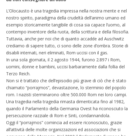
L’Olocausto è una tragedia impressa nella nostra mente e nel
nostro spirito, paradigma della crudeltà dell’animo umano ed
esempio storicamente tangibile di cosa sia capace l’uomo, al
contempo inventore della ruota, della scrittura e della filosofia.
Tuttavia, anche per noi che di quanto accadde ad Auschwitz
crediamo di sapere tutto, ci sono delle zone d’ombra. Storie di
disabili internati, neri eliminati, Rom uccisi con il gas.
In una sola giornata, il 2 agosto 1944, furono 2.897 i Rom,
uomini, donne e bambini, uccisi barbaramente dalla follia del
Terzo Reich.
Non si è trattato che dell’episodio più grave di ciò che è stato
chiamato “porrajmos”, devastazione, lo sterminio del popolo
rom. I nazisti sterminarono oltre 500.000 Rom nei loro campi.
Una tragedia nella tragedia rimasta dimenticata fino al 1982,
quando il Parlamento della Germania Ovest ha riconosciuto la
persecuzione razziale di Rom e Sinti, condannandola.
Oggi il “porrajmos” comincia ad essere riconosciuto, grazie
all’attività delle molte organizzazioni ed associazioni che si