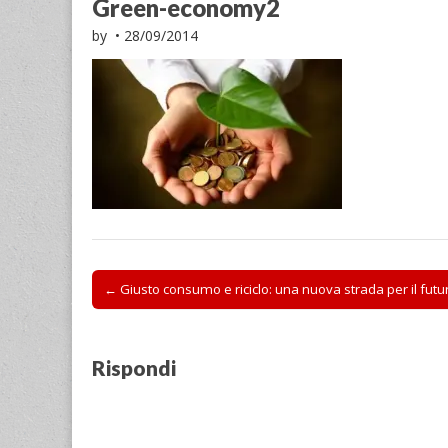
Green-economy2
by
•
28/09/2014
Post
← Giusto consumo e riciclo: una nuova strada per il futu
navigation
Rispondi