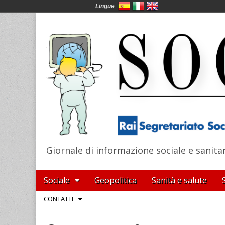
Lingue
Giornale di informazione sociale e sanita
SocialNews
Main
Skip
Sociale
Geopolitica
Sanità e salute
menu
to
Sub
CONTATTI
content
menu