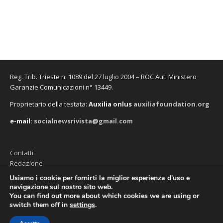
Reg. Trib. Trieste n. 1089 del 27 luglio 2004 – ROC Aut. Ministero
Garanzie Comunicazioni n° 13449.
Proprietario della testata:
A
uxilia onlus
auxiliafoundation.org
e-mail:
socialnewsrivista@gmail.com
Contatti
Redazione
Editore (Auxilia ODV)
Usiamo i cookie per fornirti la miglior esperienza d'uso e
navigazione sul nostro sito web.
Privacy
You can find out more about which cookies we are using or
switch them off in
settings
.