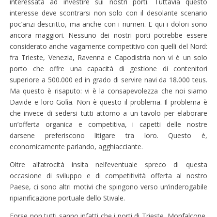
interessata ad investire sui nostri porti. Tuttavia questo
interesse deve scontrarsi non solo con il desolante scenario
poc’anzi descritto, ma anche con i numeri. E qui i dolori sono
ancora maggiori. Nessuno dei nostri porti potrebbe essere
considerato anche vagamente competitivo con quelli del Nord:
fra Trieste, Venezia, Ravenna e Capodistria non vi è un solo
porto che offre una capacità di gestione di contenitori
superiore a 500.000 ed in grado di servire navi da 18.000 teus.
Ma questo è risaputo: vi è la consapevolezza che noi siamo
Davide e loro Golìa. Non è questo il problema. Il problema è
che invece di sedersi tutti attorno a un tavolo per elaborare
un’offerta organica e competitiva, i capetti delle nostre
darsene preferiscono litigare tra loro. Questo è,
economicamente parlando, agghiacciante.
Oltre all’atrocità insita nell’eventuale spreco di questa
occasione di sviluppo e di competitività offerta al nostro
Paese, ci sono altri motivi che spingono verso un’inderogabile
ripianificazione portuale dello Stivale.
Forse non tutti sanno infatti che i porti di Trieste, Monfalcone,