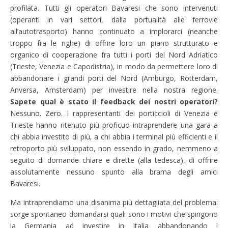
profilata. Tutti gli operatori Bavaresi che sono intervenuti
(operanti in vari settori, dalla portualità alle ferrovie
all’autotrasporto) hanno continuato a implorarci (neanche
troppo fra le righe) di offrire loro un piano strutturato e
organico di cooperazione fra tutti i porti del Nord Adriatico
(Trieste, Venezia e Capodistria), in modo da permettere loro di
abbandonare i grandi porti del Nord (Amburgo, Rotterdam,
Anversa, Amsterdam) per investire nella nostra regione.
Sapete qual è stato il feedback dei nostri operatori?
Nessuno. Zero. I rappresentanti dei porticcioli di Venezia e
Trieste hanno ritenuto più proficuo intraprendere una gara a
chi abbia investito di più, a chi abbia i terminal più efficienti e il
retroporto più sviluppato, non essendo in grado, nemmeno a
seguito di domande chiare e dirette (alla tedesca), di offrire
assolutamente nessuno spunto alla brama degli amici
Bavaresi.
Ma intraprendiamo una disanima più dettagliata del problema:
sorge spontaneo domandarsi quali sono i motivi che spingono
la Germania ad investire in Italia abbandonando i