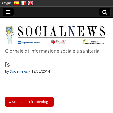
Lingue
Giornale di informazione sociale e sanitaria
SocialNews
is
by
Socialnews
•
12/02/2014
Post
← Scuola: laicità e ideologia
navigation