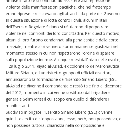
rimase intatto e si continuò ad assistere alla repressione
violenta delle manifestazioni pacifiche, che nel frattempo
erano riprese e resistevano agli attacchi da parte del Governo.
In questa situazione di lotta contro i civili, alcuni militari
dell’Esercito Regolare Siriano si rifiutarono di perpetrare
violenze nei confronti dei loro concittadini. Per questo motivo,
alcuni di loro furono condannati alla pena capitale dalla corte
marziale, mentre altri vennero sommariamente giustiziati nel
momento stesso in cui non rispettarono l’ordine di sparare
sulla popolazione inerme. A cinque mesi dall’inizio delle rivolte,
il 29 luglio 2011, Riyad al-As’ad, ex colonnello dell’Aeronautica
Militare Siriana, ed un ristretto gruppo di ufficiali disertori,
annunciarono la formazione dell’Esercito Siriano Libero (ESL –
al-As’ad ne divenne il comandante e restò tale fino al dicembre
del 2012, momento in cui venne sostituito dal brigadiere
generale Selim Idris) il cui scopo era quello di difendere i
manifestanti.
Suddiviso in brigate, l’Esercito Siriano Libero (ESL) divenne
quindi l’esercito dell’opposizione; esso, però, non possedeva, e
non possiede tuttora, chiarezza nella composizione e