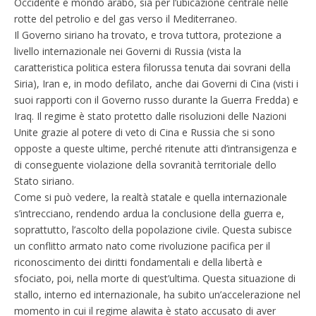
Occidente e mondo arabo, sia per l’ubicazione centrale nelle
rotte del petrolio e del gas verso il Mediterraneo.
Il Governo siriano ha trovato, e trova tuttora, protezione a
livello internazionale nei Governi di Russia (vista la
caratteristica politica estera filorussa tenuta dai sovrani della
Siria), Iran e, in modo defilato, anche dai Governi di Cina (visti i
suoi rapporti con il Governo russo durante la Guerra Fredda) e
Iraq. Il regime è stato protetto dalle risoluzioni delle Nazioni
Unite grazie al potere di veto di Cina e Russia che si sono
opposte a queste ultime, perché ritenute atti d’intransigenza e
di conseguente violazione della sovranità territoriale dello
Stato siriano.
Come si può vedere, la realtà statale e quella internazionale
s’intrecciano, rendendo ardua la conclusione della guerra e,
soprattutto, l’ascolto della popolazione civile. Questa subisce
un conflitto armato nato come rivoluzione pacifica per il
riconoscimento dei diritti fondamentali e della libertà e
sfociato, poi, nella morte di quest’ultima. Questa situazione di
stallo, interno ed internazionale, ha subito un’accelerazione nel
momento in cui il regime alawita è stato accusato di aver