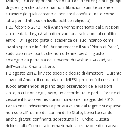
Militare, i cui componenti erano tutti dei disertori) e altri gruppi
di guerriglia che tuttora hanno infiltrazioni sunnite siriane e
straniere (le quali cercano di portare il conflitto, nato come
lotta per i diritti, su un livello politico-religioso).
Il 23 febbraio 2012, Kofi Annan venne incaricato dalle Nazioni
Unite e dalla Lega Araba di trovare una soluzione al conflitto
entro il 31 agosto (data di scadenza del suo incarico come
inviato speciale in Siria). Annan redasse il suo “Piano di Pace”,
suddiviso in sei punti, che non ottenne, però, il giusto
sostegno da parte sia del Governo di Bashar al-Assad, sia
dell’Esercito Siriano Libero.
Il 2 agosto 2012, l’inviato speciale decise di dimettersi. Durante
i lavori di Annan, il comandante dell’ESL proclamò il cessate il
fuoco attenendosi al piano degli osservatori delle Nazioni
Unite, a cui non seguì, però, un accordo tra le parti. L’ordine di
cessate il fuoco venne, quindi, ritirato nel maggio del 2012.
La violenza indiscriminata portata avanti dal regime si espanse
non solo all’interno dei confini dello Stato, bensì toccando
anche gli Stati confinanti, soprattutto la Turchia. Questa
richiese alla Comunità internazionale la creazione di un area di