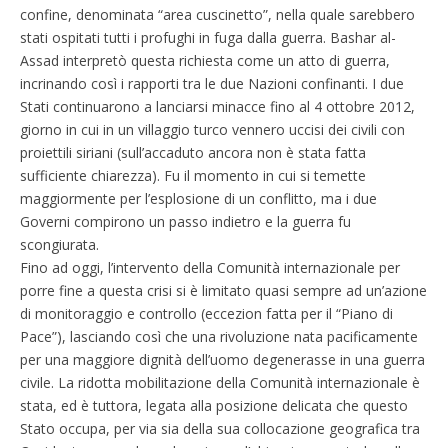
confine, denominata “area cuscinetto”, nella quale sarebbero
stati ospitati tutti i profughi in fuga dalla guerra. Bashar al-
Assad interpretò questa richiesta come un atto di guerra,
incrinando così i rapporti tra le due Nazioni confinanti. I due
Stati continuarono a lanciarsi minacce fino al 4 ottobre 2012,
giorno in cui in un villaggio turco vennero uccisi dei civili con
proiettili siriani (sull’accaduto ancora non è stata fatta
sufficiente chiarezza). Fu il momento in cui si temette
maggiormente per l’esplosione di un conflitto, ma i due
Governi compirono un passo indietro e la guerra fu
scongiurata.
Fino ad oggi, l’intervento della Comunità internazionale per
porre fine a questa crisi si è limitato quasi sempre ad un’azione
di monitoraggio e controllo (eccezion fatta per il “Piano di
Pace”), lasciando così che una rivoluzione nata pacificamente
per una maggiore dignità dell’uomo degenerasse in una guerra
civile. La ridotta mobilitazione della Comunità internazionale è
stata, ed è tuttora, legata alla posizione delicata che questo
Stato occupa, per via sia della sua collocazione geografica tra