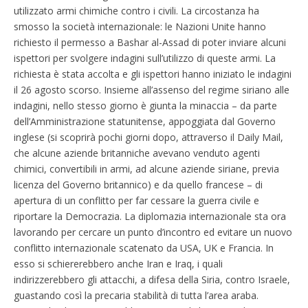
utilizzato armi chimiche contro i civili. La circostanza ha
smosso la società internazionale: le Nazioni Unite hanno
richiesto il permesso a Bashar al-Assad di poter inviare alcuni
ispettori per svolgere indagini sull’utilizzo di queste armi. La
richiesta è stata accolta e gli ispettori hanno iniziato le indagini
il 26 agosto scorso. Insieme all’assenso del regime siriano alle
indagini, nello stesso giorno è giunta la minaccia – da parte
dell’Amministrazione statunitense, appoggiata dal Governo
inglese (si scoprirà pochi giorni dopo, attraverso il Daily Mail,
che alcune aziende britanniche avevano venduto agenti
chimici, convertibili in armi, ad alcune aziende siriane, previa
licenza del Governo britannico) e da quello francese – di
apertura di un conflitto per far cessare la guerra civile e
riportare la Democrazia. La diplomazia internazionale sta ora
lavorando per cercare un punto d’incontro ed evitare un nuovo
conflitto internazionale scatenato da USA, UK e Francia. In
esso si schiererebbero anche Iran e Iraq, i quali
indirizzerebbero gli attacchi, a difesa della Siria, contro Israele,
guastando così la precaria stabilità di tutta l’area araba.