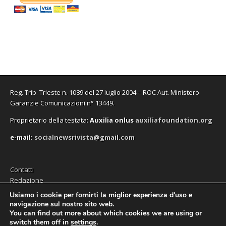
Reg. Trib. Trieste n. 1089 del 27 luglio 2004 – ROC Aut. Ministero
Garanzie Comunicazioni n° 13449.
Proprietario della testata:
A
uxilia onlus
auxiliafoundation.org
e-mail:
socialnewsrivista@gmail.com
Contatti
Redazione
Editore (Auxilia ODV)
Usiamo i cookie per fornirti la miglior esperienza d'uso e
navigazione sul nostro sito web.
Privacy
You can find out more about which cookies we are using or
switch them off in
settings
.