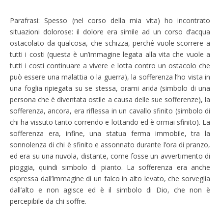
Parafrasi: Spesso (nel corso della mia vita) ho incontrato
situazioni dolorose: il dolore era simile ad un corso d’acqua
ostacolato da qualcosa, che schizza, perché vuole scorrere a
tutti i costi (questa è un’immagine legata alla vita che vuole a
tutti i costi continuare a vivere e lotta contro un ostacolo che
può essere una malattia o la guerra), la sofferenza l’ho vista in
una foglia ripiegata su se stessa, orami arida (simbolo di una
persona che è diventata ostile a causa delle sue sofferenze), la
sofferenza, ancora, era riflessa in un cavallo sfinito (simbolo di
chi ha vissuto tanto correndo e lottando ed è ormai sfinito). La
sofferenza era, infine, una statua ferma immobile, tra la
sonnolenza di chi è sfinito e assonnato durante l’ora di pranzo,
ed era su una nuvola, distante, come fosse un avvertimento di
pioggia, quindi simbolo di pianto. La sofferenza era anche
espressa dall’immagine di un falco in alto levato, che sorveglia
dall’alto e non agisce ed è il simbolo di Dio, che non è
percepibile da chi soffre.